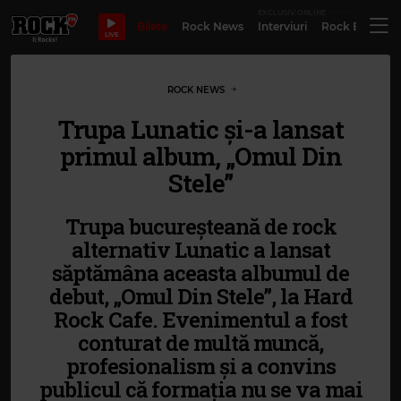
EXCLUSIV ONLINE
Bilete
Rock News
Interviuri
Rock Evergre
LIVE
ROCK NEWS
Trupa Lunatic și-a lansat
primul album, „Omul Din
Stele”
Trupa bucureșteană de rock
alternativ Lunatic a lansat
săptămâna aceasta albumul de
debut, „Omul Din Stele”, la Hard
Rock Cafe. Evenimentul a fost
conturat de multă muncă,
profesionalism și a convins
publicul că formația nu se va mai