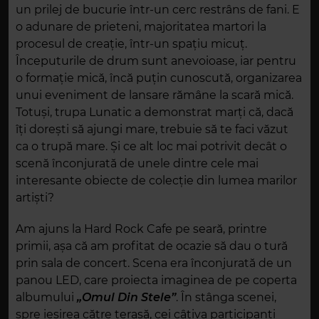
un prilej de bucurie într-un cerc restrâns de fani. E
o adunare de prieteni, majoritatea martori la
procesul de creație, într-un spațiu micuț.
Începuturile de drum sunt anevoioase, iar pentru
o formație mică, încă puțin cunoscută, organizarea
unui eveniment de lansare rămâne la scară mică.
Totuși, trupa Lunatic a demonstrat marți că, dacă
îți dorești să ajungi mare, trebuie să te faci văzut
ca o trupă mare. Și ce alt loc mai potrivit decât o
scenă înconjurată de unele dintre cele mai
interesante obiecte de colecție din lumea marilor
artiști?
Am ajuns la Hard Rock Cafe pe seară, printre
primii, așa că am profitat de ocazie să dau o tură
prin sala de concert. Scena era înconjurată de un
panou LED, care proiecta imaginea de pe coperta
albumului
„Omul Din Stele”
. În stânga scenei,
spre ieșirea către terasă, cei câțiva participanți