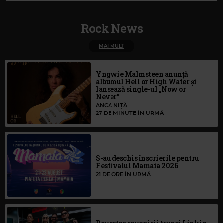
Rock News
MAI MULT
Yngwie Malmsteen anunță
albumul Hell or High Water și
lansează single-ul „Now or
Never”
ANCA NIȚĂ
27 DE MINUTE ÎN URMĂ
S-au deschis înscrierile pentru
Festivalul Mamaia 2026
21 DE ORE ÎN URMĂ
Povestea revenirii trupei Linkin