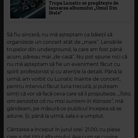
Trupa Lunatic se pregătește de
lansarea albumului „Omul Din
Stele”
Să fiu sinceră, nu mă așteptam ca băieții să
organizeze un concert atât de „mare”. Lansările
trupelor din underground, la care am fost până
acum, păreau mai „de casă”. Nu pot spune nici că
nu mă așteptam să fie un eveniment făcut cu
spirit profesionist și cu atenție la detalii. Până la
urmă, am vorbit cu Lunatic înainte de concert,
pentru interviul făcut luna trecută, și puteam
simți că vor să facă ceva care să îi propulseze. „
Toto,
am senzația că nu mai suntem în Kansas”
, mă
gândeam, pe măsură ce publicul începea să se
adune. Și, până la urmă, sala s-a umplut.
Cântarea a început în jurul orei 21.00, cu piesa
care a dat titlul albumului. Așa cum se cuvine,