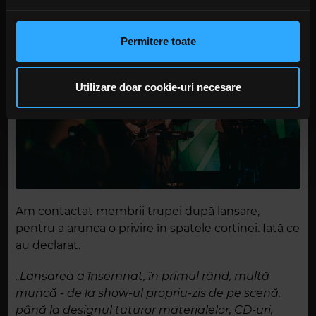
Folosim cookie-uri pentru a personaliza conținutul și
anunțurile, pentru a oferi funcții de rețele sociale și pentru
a analiza traficul. De asemenea, le oferim partenerilor de
Permitere toate
rețele sociale, de publicitate și de analize informații cu
privire la modul în care folosiți site-ul nostru. Aceștia le
pot combina cu alte informații oferite de dvs. sau culese
Utilizare doar cookie-uri necesare
în urma folosirii serviciilor lor. În cazul în care alegeți să
continuați să utilizați website-ul nostru, sunteți de acord
cu utilizarea modulelor noastre cookie.
Am contactat membrii trupei după lansare,
pentru a arunca o privire în spatele cortinei. Iată ce
au declarat.
„Lansarea a însemnat, în primul rând, multă
muncă - de la show-ul propriu-zis de pe scenă,
până la designul tuturor materialelor, CD-uri,