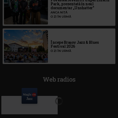
Park, prezentată în noul
documentar „Unshatter”
ANCA NIȚĂ
O ZI ÎN URMĂ
Începe Brașov Jazz & Blues
Festival 2026
O ZI ÎN URMĂ
Web radios