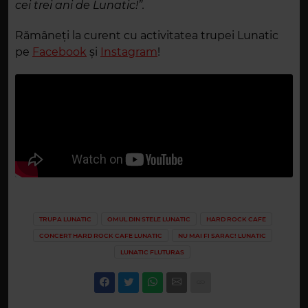
cei trei ani de Lunatic!”.
Rămâneți la curent cu activitatea trupei Lunatic
pe
Facebook
și
Instagram
!
TRUPA LUNATIC
OMUL DIN STELE LUNATIC
HARD ROCK CAFE
CONCERT HARD ROCK CAFE LUNATIC
NU MAI FI SARAC! LUNATIC
LUNATIC FLUTURAS