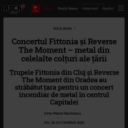
EXCLUSIV ONLINE
Bilete
Rock News
Interviuri
Rock Evergre
LIVE
ROCK NEWS
Concertul Fittonia și Reverse
The Moment – metal din
celelalte colțuri ale țării
Trupele Fittonia din Cluj și Reverse
The Moment din Oradea au
străbătut țara pentru un concert
incendiar de metal în centrul
Capitalei
Irina-Maria Marinescu
JOI, 26 OCTOMBRIE 2023