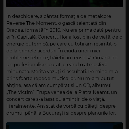
În deschidere, a cântat formația de metalcore
Reverse The Moment, o gașcă talentată din
Oradea, formată în 2016. Nu era prima dată pentru
ei în Capitală. Concertul lor a fost plin de viață, de o
energie puternică, pe care cu toții am resimțit-o
de la primele acorduri. În ciuda unor mici
probleme tehnice, băieții au reușit să rămână de
un profesionalism curat, creând o atmosferă
minunată. Merită văzuți și ascultați. Pe mine m-a
prins foarte repede muzica lor. Nu m-am putut
abține, așa că am cumpărat și un CD, albumul
„The Victim”. Trupa venea de la Piatra Neamț, un
concert care s-a lăsat cu amintiri de o viață,
literalmente. Am stat de vorbă cu băieții despre
drumul până la București și despre planurile lor.