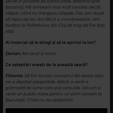
șenile în picioare pe scenă (râde, arătând spre
bocanci). Mă simțeam mai mult vocalist decât
clăpar, când nu mergeau clapele. Dar, am reușit
să repar pe loc. Am făcut o «românească». Am
învățat la Politehnica din Cluj să trag de fire (toți
râd).
Ai încercat să le stingi și să le aprinzi la loc?
Dorian:
Am avut și noroc.
Ce așteptări aveați de la această seară?
Fittonia:
Să fim sinceri, concertul din seara asta
ne-a depășit așteptările. Adică, a venit o
grămadă de lume care știa versurile. Oricum a
venit un public mare pentru un prim concert la
București. Chiar nu ne așteptam.