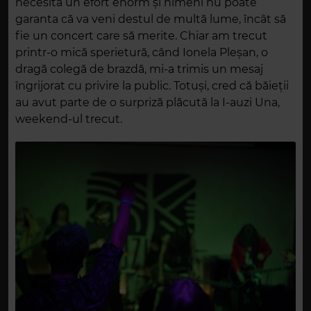
necesită un efort enorm și nimeni nu poate
garanta că va veni destul de multă lume, încât să
fie un concert care să merite. Chiar am trecut
printr-o mică sperietură, când Ionela Pleșan, o
dragă colegă de brazdă, mi-a trimis un mesaj
îngrijorat cu privire la public. Totuși, cred că băieții
au avut parte de o surpriză plăcută la I-auzi Una,
weekend-ul trecut.