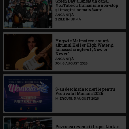
Green Day a lansat un canal
YouTube cu transmisie non-stop
și imagini nemaivăzute
ANCA NIȚĂ
2 ZILE ÎN URMĂ
Yngwie Malmsteen anunță
albumul Hell or High Water și
lansează single-ul „Now or
Never”
ANCA NIȚĂ
JOI, 6 AUGUST 2026
S-au deschis înscrierile pentru
Festivalul Mamaia 2026
MIERCURI, 5 AUGUST 2026
Povestea revenirii trupei Linkin