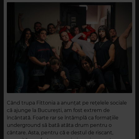
Când trupa Fittonia a anunțat pe rețelele sociale
că ajunge la București, am fost extrem de
încântată. Foarte rar se întâmplă ca formațiile
underground să bată atâta drum pentru o
cântare. Asta, pentru că e destul de riscant,