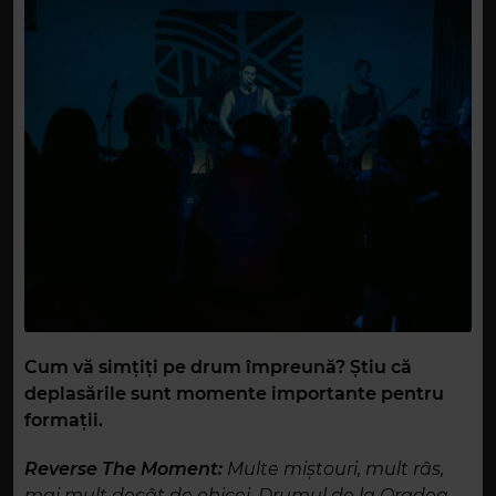
Cum vă simțiți pe drum împreună? Știu că
deplasările sunt momente importante pentru
formații.
Reverse The Moment:
Multe miștouri, mult râs,
mai mult decât de obicei. Drumul de la Oradea