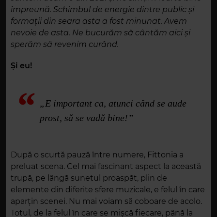
împreună. Schimbul de energie dintre public și
formații din seara asta a fost minunat. Avem
nevoie de asta. Ne bucurăm să cântăm aici și
sperăm să revenim curând.
Și eu!
„E important ca, atunci când se aude
prost, să se vadă bine!”
După o scurtă pauză între numere, Fittonia a
preluat scena. Cel mai fascinant aspect la această
trupă, pe lângă sunetul proaspăt, plin de
elemente din diferite sfere muzicale, e felul în care
aparțin scenei. Nu mai voiam să coboare de acolo.
Totul, de la felul în care se mișcă fiecare, până la