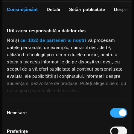
Consimțământ
Detalii
Setări publicitate
Despre
Utilizarea responsabilă a datelor dvs.
Noi și
cei 1022 de parteneri ai noștri
vă procesăm
datele personale, de exemplu, numărul dvs. de IP,
utilizând tehnologii precum modulele cookie, pentru a
stoca și accesa informațiile de pe dispozitivul dvs., cu
scopul de a vă oferi publicitate și conținut personalizate,
evaluări ale publicității și conținutului, informații despre
audiență și dezvoltare de produse. Puteți alege cine și cu
ce scopuri poate utiliza datele dvs.
Dacă ne permiteți, am dori, de asemenea:
Selecția
Fittonia și Reverse The Moment au avut
Necesare
Să colectăm informațiile cu privire la locația dvs.
consimțământului
momente frumoase de colaborare pe scenă.
geografică cu o exactitate de până la câțiva metri
Ambii soliști au interpretat împreună câteva piese,
Să vă identificăm dispozitivul scanândul-l în mod
Preferinţe