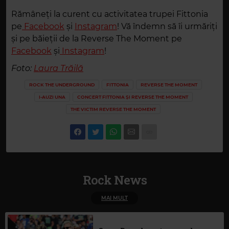
Rămâneți la curent cu activitatea trupei Fittonia
pe
Facebook
și
Instagram
! Vă îndemn să îi urmăriți
și pe băieții de la Reverse The Moment pe
Facebook
și
Instagram
!
Foto:
Laura Trăilă
ROCK THE UNDERGROUND
FITTONIA
REVERSE THE MOMENT
I-AUZI UNA
CONCERT FITTONIA ȘI REVERSE THE MOMENT
THE VICTIM REVERSE THE MOMENT
Rock News
MAI MULT