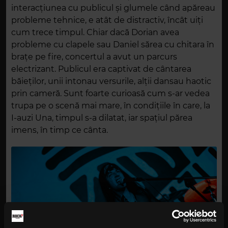
interacțiunea cu publicul și glumele când apăreau
probleme tehnice, e atât de distractiv, încât uiți
cum trece timpul. Chiar dacă Dorian avea
probleme cu clapele sau Daniel sărea cu chitara în
brațe pe fire, concertul a avut un parcurs
electrizant. Publicul era captivat de cântarea
băieților, unii intonau versurile, alții dansau haotic
prin cameră. Sunt foarte curioasă cum s-ar vedea
trupa pe o scenă mai mare, în condițiile în care, la
I-auzi Una, timpul s-a dilatat, iar spațiul părea
imens, în timp ce cânta.