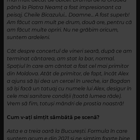
până la Piatra Neamț a fost impresionant ca
peisaj. Cheile Bicazului... Doamne... A fost superb!
Am făcut cam mult pe drum, două ore, pentru că
am făcut multe opriri. Nu ne grăbim oricum,
suntem ardeleni.
Cât despre concertul de vineri seară, după ce am
terminat cântarea, am stat la bar, normal.
Spațiul în care am cântat a fost cel mai primitor
din Moldova. Atât de primitor, de fapt, încât Alex
a ajuns să își dea un cercel în ureche, iar Bogdan
să își facă un tatuaj cu numele lui Alex, desigur în
cele mai sanitare condiții (toată lumea râde).
Vrem să fim, totuși mândri de prostia noastră!
Cum v-ați simțit sâmbătă pe scenă?
Asta e a treia oară la București. Formula în care
suntem acum e din 2021 și ne simțim foarte bine