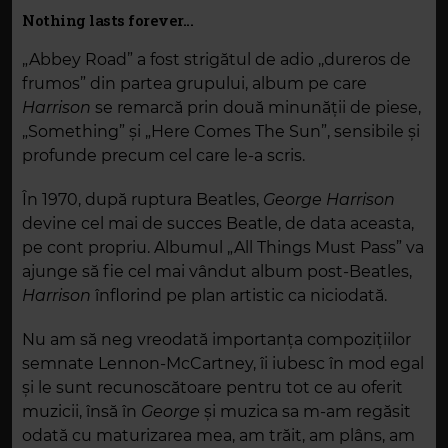
Nothing lasts forever...
„Abbey Road” a fost strigătul de adio ,,dureros de
frumos” din partea grupului, album pe care
Harrison
se remarcă prin două minunății de piese,
„Something” și „Here Comes The Sun”, sensibile și
profunde precum cel care le-a scris.
În 1970, după ruptura Beatles,
George Harrison
devine cel mai de succes Beatle, de data aceasta,
pe cont propriu. Albumul „All Things Must Pass” va
ajunge să fie cel mai vândut album post-Beatles,
Harrison
înflorind pe plan artistic ca niciodată.
Nu am să neg vreodată importanța compozițiilor
semnate Lennon-McCartney, îi iubesc în mod egal
și le sunt recunoscătoare pentru tot ce au oferit
muzicii, însă în
George
și muzica sa m-am regăsit
odată cu maturizarea mea, am trăit, am plâns, am