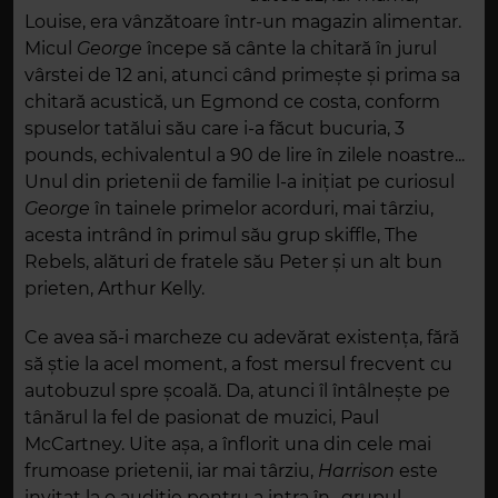
Louise, era vânzătoare într-un magazin alimentar.
Micul
George
începe să cânte la chitară în jurul
vârstei de 12 ani, atunci când primește și prima sa
chitară acustică, un Egmond ce costa, conform
spuselor tatălui său care i-a făcut bucuria, 3
pounds, echivalentul a 90 de lire în zilele noastre...
Unul din prietenii de familie l-a inițiat pe curiosul
George
în tainele primelor acorduri, mai târziu,
acesta intrând în primul său grup skiffle, The
Rebels, alături de fratele său Peter și un alt bun
prieten, Arthur Kelly.
Ce avea să-i marcheze cu adevărat existența, fără
să știe la acel moment, a fost mersul frecvent cu
autobuzul spre școală. Da, atunci îl întâlnește pe
tânărul la fel de pasionat de muzici, Paul
McCartney. Uite așa, a înflorit una din cele mai
frumoase prietenii, iar mai târziu,
Harrison
este
invitat la o audiție pentru a intra în ,,grupul