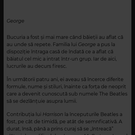
George
Bucuria a fost și mai mare când băieții au aflat că
au unde să repete. Familia lui
George
a pus la
dispoziție întraga casă de îndată ce a aflat că
băiatul cel mic a intrat într-un grup. Iar de aici,
lucrurile au decurs firesc.
În următorii patru ani, ei aveau să încerce diferite
formule, nume și stiluri, înainte ca forța de neoprit
care a devenit cunoscută sub numele The Beatles
să se dezlănțuie asupra lumii.
Contribuția lui
Harrison
la începuturile Beatles a
fost, pe cât de timidă, pe atât de semnficativă. A
durat, însă, până a prins curaj să se ,,întreacă”