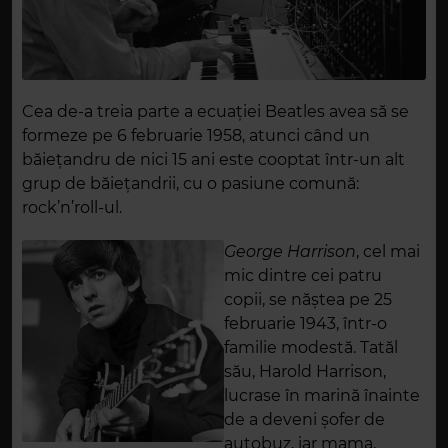
Cea de-a treia parte a ecuației Beatles avea să se
formeze pe 6 februarie 1958, atunci când un
băiețandru de nici 15 ani este cooptat într-un alt
grup de băiețandrii, cu o pasiune comună:
rock’n’roll-ul.
George Harrison
, cel mai
mic dintre cei patru
copii, se năștea pe 25
februarie 1943, într-o
familie modestă. Tatăl
său, Harold Harrison,
lucrase în marină înainte
de a deveni șofer de
autobuz, iar mama,