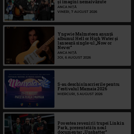
și imagini nemaivăzute
ANCA NIȚĂ
VINERI, 7 AUGUST 2026
Yngwie Malmsteen anunță
albumul Hell or High Water și
lansează single-ul „Now or
Never”
ANCA NIȚĂ
JOI, 6 AUGUST 2026
S-au deschis înscrierile pentru
Festivalul Mamaia 2026
MIERCURI, 5 AUGUST 2026
Povestea revenirii trupei Linkin
Park, prezentată în noul
documentar „Unshatter”