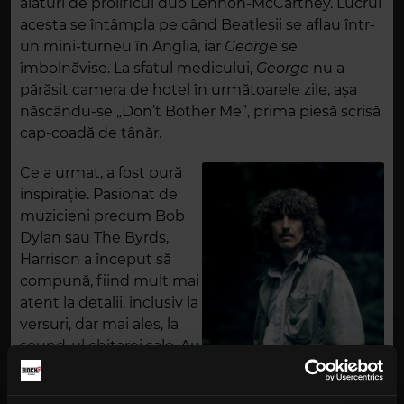
alături de prolificul duo Lennon-McCartney. Lucrul
acesta se întâmpla pe când Beatleșii se aflau într-
un mini-turneu în Anglia, iar
George
se
îmbolnăvise. La sfatul medicului,
George
nu a
părăsit camera de hotel în următoarele zile, așa
născându-se „Don’t Bother Me”, prima piesă scrisă
cap-coadă de tânăr.
Ce a urmat, a fost pură
inspirație. Pasionat de
muzicieni precum Bob
Dylan sau The Byrds,
Harrison a început să
compună, fiind mult mai
atent la detalii, inclusiv la
versuri, dar mai ales, la
sound-ul chitarei sale. Au
ieșit minuni de piese
precum „I Need You”,