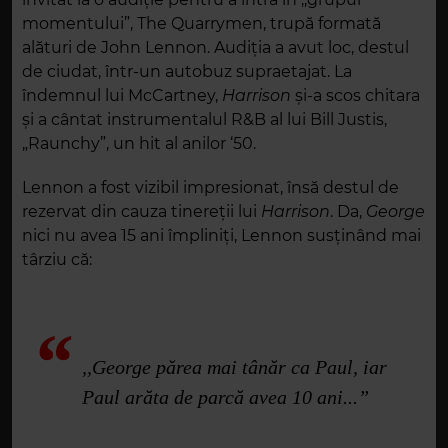
momentului”, The Quarrymen, trupă formată
alături de John Lennon. Audiția a avut loc, destul
de ciudat, într-un autobuz supraetajat. La
îndemnul lui McCartney,
Harrison
și-a scos chitara
și a cântat instrumentalul R&B al lui Bill Justis,
„Raunchy”, un hit al anilor ‘50.
Lennon a fost vizibil impresionat, însă destul de
rezervat din cauza tinereții lui
Harrison
. Da,
George
nici nu avea 15 ani împliniți, Lennon susținând mai
târziu că:
,,George părea mai tânăr ca Paul, iar
Paul arăta de parcă avea 10 ani...”