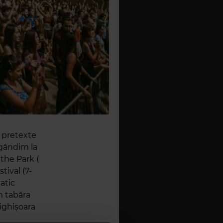
e pretexte
 gândim la
 the Park (
tival (7-
atic
n tabăra
Sighişoara