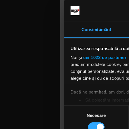
Dezamăgiţi
pozitivă şi
Livada cu s
Consimțământ
Argeş de că
către const
rockerii a
Utilizarea responsabilă a da
distanţă m
Noi și
cei 1022 de parteneri 
acelaşi we
precum modulele cookie, pentr
Rock de ac
conținut personalizate, evaluă
le vor rata
alege cine și cu ce scopuri po
Rock (8-9.I
Prahova, p
Dacă ne permiteți, am dori,
dure cu Alt
o şansă să 
Să colectăm informații
Rock Sounds
Să vă identificăm disp
Selecția
Găsiți mai multe informații d
Necesare
consimțământului
Pentru fir
Vă puteți modifica sau retra
domiciliu, 