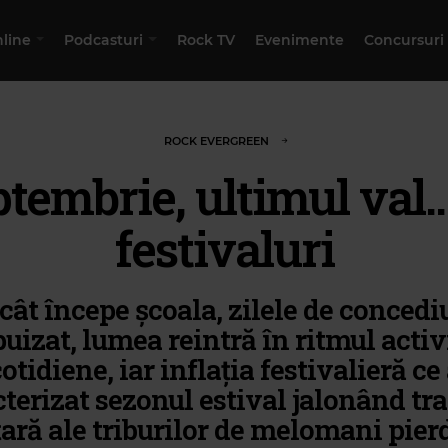
nline
Podcasturi
Rock TV
Evenimente
Concursuri
ROCK EVERGREEN
tembrie, ultimul val..
festivaluri
cât începe școala, zilele de concedi
uizat, lumea reintră în ritmul activi
otidiene, iar inflaţia festivalieră ce
terizat sezonul estival jalonând tr
ţară ale triburilor de melomani pier