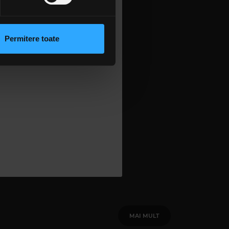
alkanik
 sociale și pentru a analiza
u în
rmații cu privire la modul în
u alte
n urma folosirii serviciilor
Permitere toate
 amo şi
lizarea modulelor noastre
e concerte
MAI MULT