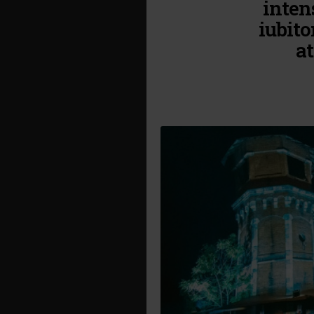
intens
iubito
at