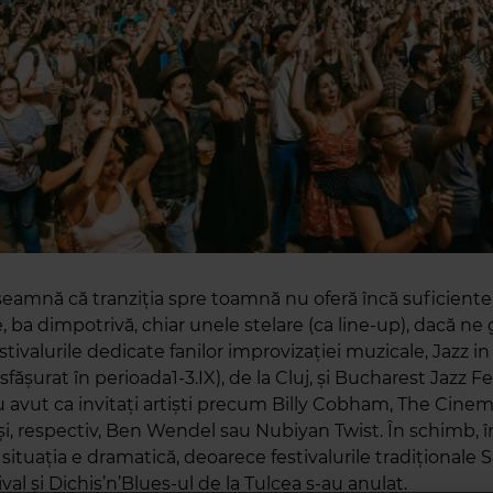
seamnă că tranziţia spre toamnă nu oferă încă suficient
 ba dimpotrivă, chiar unele stelare (ca line-up), dacă ne
festivalurile dedicate fanilor improvizaţiei muzicale, Jazz in
sfășurat în perioada1-3.IX), de la Cluj, şi Bucharest Jazz Fes
au avut ca invitaţi artişti precum Billy Cobham, The Cinem
şi, respectiv, Ben Wendel sau Nubiyan Twist. În schimb, î
 situaţia e dramatică, deoarece festivalurile tradiţionale 
val şi Dichis’n’Blues-ul de la Tulcea s-au anulat.