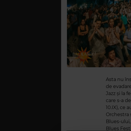
Asta nu în
de evadare,
Jazz şi la 
care s-a de
10.IX), ce 
Orchestra 
Blues-ului,
Blues Festi