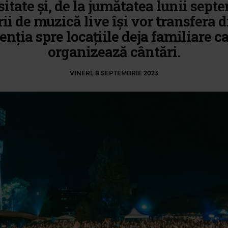
itate şi, de la jumătatea lunii sept
rii de muzică live îşi vor transfera 
enţia spre locaţiile deja familiare c
organizează cântări.
VINERI, 8 SEPTEMBRIE 2023