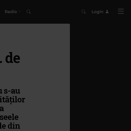
Radio
Login
. de
u s-au
tăţilor
 a
aseele
de din