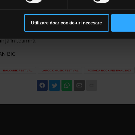
un summit al legendelor Rap-ului, apoi Bucureştiul, unde B
rsonaliza conținutul și anunțurile, pentru a oferi funcții de rețele
-10.IX) celebrează a 10-a ediţie cu un line-up eclectic, şi, n
im partenerilor de rețele sociale, de publicitate și de analize info
d, Clujul, cu Discoteca ’90/’80, exact la jumătatea lunii. C
ceștia le pot combina cu alte informații oferite de dvs. sau culese î
Utilizare doar cookie-uri necesare
ncheiem sezonul de festivaluri muzicale cu Sarà perchè ti
să continuați să utilizați website-ul nostru, sunteți de acord cu uti
Are Young. Foarte bine, iar după aceea mai vedem noi c
unţă în toamnă.
IOAN BIG
BALKANIK FESTIVAL
LAROCK MUSIC FESTIVAL
POSADA ROCK FESTIVAL 2023