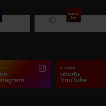
OCKS!
IT ROCKS!
low
Subscribe
stagram
YouTube
c Music
BEY - THE SUITE
Magic Love