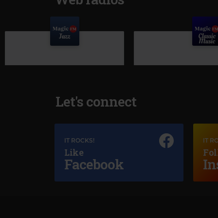
Let's connect
IT ROCKS!
IT R
Like
Fol
Facebook
In
Magic Jazz
LOUIS ARMSTRONG LA VIE EN ROSE
Magic Classi
JOHN LUNN
–
DOWNTON AB