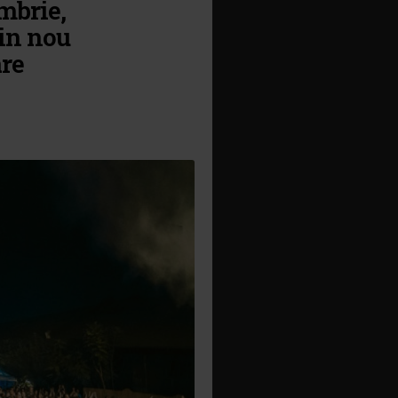
embrie,
din nou
are