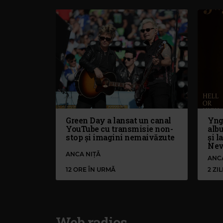
Green Day a lansat un canal
Yng
YouTube cu transmisie non-
alb
stop și imagini nemaivăzute
și l
Nev
ANCA NIȚĂ
ANC
12 ORE ÎN URMĂ
2 ZI
Web radios