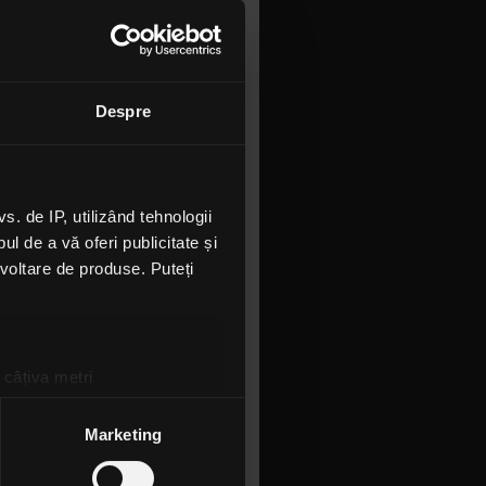
rdarea
r pe ei,
rganizat în
Despre
recţionat
r şi
nu-i o
ntâmplat în
 de IP, utilizând tehnologii
 Şcoala de
l de a vă oferi publicitate și
a sigur nu
ezvoltare de produse. Puteți
nstelaţii
, în
 mai puţin
 mai există
drul Danube
 câțiva metri
amprentare)
țele la
secțiunea cu detalii
.
Marketing
de
ape Festival