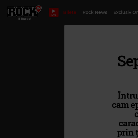
Bilete
Rock News
Exclusiv O
LIVE
Sep
Întru
cam ep
c
carac
prin 