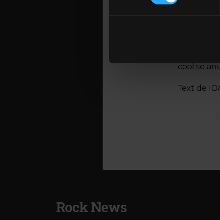
(1-2.IX), 
Folosim cookie-uri pentru a pe
Festival (8
traficul. De asemenea, le ofer
ultimul rân
care folosiți site-ul nostru. A
cuvinte, î
lor. În cazul în care alegeți 
Cause You 
cookie.
cool se an
Text de 
Rock News