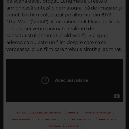
pe scenă decât drogat. Lungmetrajul este o
armonioasă sinteză cinematografică de imagine și
sunet. Un film cult, bazat pe albumul din 1979
"The Wall" ("Zidul") al formației Pink Floyd, pelicula
include secvențe animate realizate de
caricaturistul britanic Gerald Scarfe. S-a spus
adesea ca nu este un film despre care să se
vorbească, ci un film care trebuie simțit și admirat.
BRASOV JAZZ & BLUES FESTIVAL
PRINCE
ARETHA FRANKLIN
TINA TURNER
DAVID BOWIE
DAVID BOWIE BIOPIC
PINK FLOYD
THE WALL PINK FLOYD