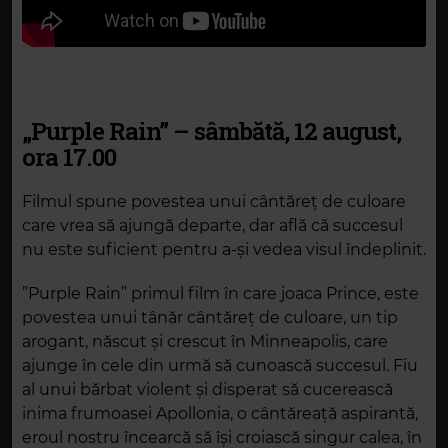
„Purple Rain” – sâmbătă, 12 august,
ora 17.00
Filmul spune povestea unui cântăreț de culoare
care vrea să ajungă departe, dar află că succesul
nu este suficient pentru a-și vedea visul îndeplinit.
”Purple Rain” primul film în care joaca Prince, este
povestea unui tânăr cântăreț de culoare, un tip
arogant, născut și crescut în Minneapolis, care
ajunge în cele din urmă să cunoască succesul. Fiu
al unui bărbat violent și disperat să cucerească
inima frumoasei Apollonia, o cântăreață aspirantă,
eroul nostru încearcă să își croiască singur calea, în