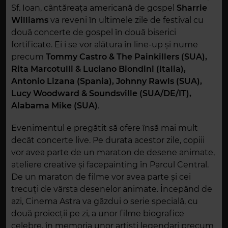
Sf. Ioan, cântăreața americană de gospel
Sharrie
Williams
va reveni în ultimele zile de festival cu
două concerte de gospel în două biserici
fortificate. Ei i se vor alătura în line-up și nume
precum
Tommy Castro & The Painkillers (SUA),
Rita Marcotulli & Luciano Biondini (Italia),
Antonio Lizana (Spania), Johnny Rawls (SUA),
Lucy Woodward & Soundsville (SUA/DE/IT),
Alabama Mike (SUA)
.
Evenimentul e pregătit să ofere însă mai mult
decât concerte live. Pe durata acestor zile, copiii
vor avea parte de un maraton de desene animate,
ateliere creative și facepainting în Parcul Central.
De un maraton de filme vor avea parte și cei
trecuți de vârsta desenelor animate. Începând de
azi, Cinema Astra va găzdui o serie specială, cu
două proiecții pe zi, a unor filme biografice
celebre, în memoria unor artiști legendari precum