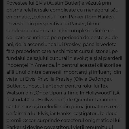
Povestea lui Elvis (Austin Butler) e văzută prin
prisma relației sale complicate cu managerul său
enigmatic, „colonelul” Tom Parker (Tom Hanks).
Povestit din perspectiva lui Parker, filmul
sondează dinamica relației complexe dintre cei
doi, care se întinde pe o perioadă de peste 20 de
ani, de la ascensiunea lui Presley până la vedeta
fără precedent care a schimbat cursul istoriei, pe
fundalul peisajului cultural în evoluție și al pierderii
inocenței în America. În centrul acestei călătorii se
află unul dintre oamenii importanți și influenți din
viața lui Elvis, Priscilla Presley (Olivia DeJonge).
Butler, cunoscut anterior pentru rolul lui Tex
Watson din „Once Upon a Time In Hollywood” („A
fost odată la... Hollywood”) de Quentin Tarantino,
cântă el însuși melodiile din prima jumătate a erei
de faimă a lui Elvis, iar Hanks, câștigătorul a două
premii Oscar, surprinde caracterul enigmatic al lui
Parker și devine povestitorul vieții renumitului