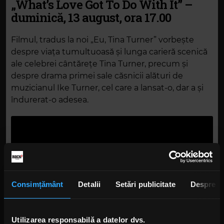
„What’s Love Got To Do With It” –
duminică, 13 august, ora 17.00
Filmul, tradus la noi „Eu, Tina Turner” vorbește
despre viața tumultuoasă și lunga carieră scenică
ale celebrei cântărețe Tina Turner, precum și
despre drama primei sale căsnicii alături de
muzicianul Ike Turner, cel care a lansat-o, dar a și
îndurerat-o adesea.
Consimțământ
Detalii
Setări publicitate
Despre
Utilizarea responsabilă a datelor dvs.