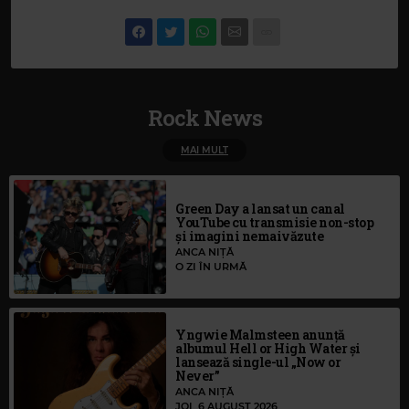
Rock News
MAI MULT
Green Day a lansat un canal
YouTube cu transmisie non-stop
și imagini nemaivăzute
ANCA NIȚĂ
O ZI ÎN URMĂ
Yngwie Malmsteen anunță
albumul Hell or High Water și
lansează single-ul „Now or
Never”
ANCA NIȚĂ
JOI, 6 AUGUST 2026