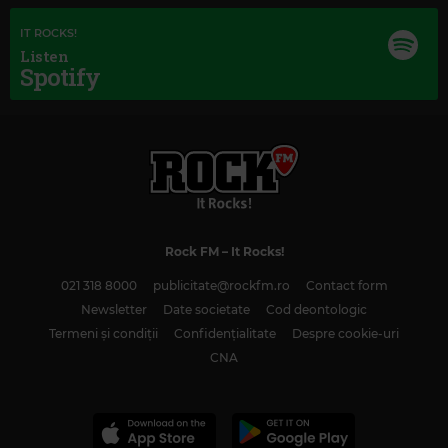
LOUIS ARMSTRONG
–
A KISS TO BUILD A DREAM ON - SINGLE VERSION
IT ROCKS!
Listen
Spotify
Rock FM
– It Rocks!
021 318 8000
publicitate@rockfm.ro
Contact form
Newsletter
Date societate
Cod deontologic
Termeni și condiții
Confidențialitate
Despre cookie-uri
CNA