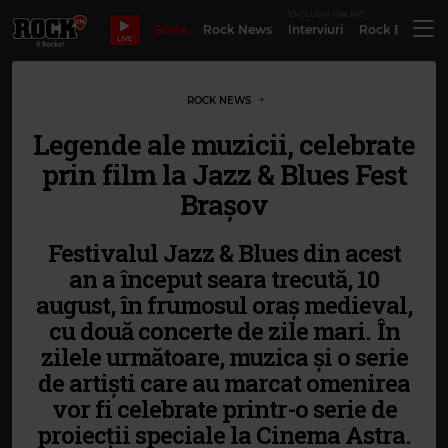
EXCLUSIV ONLINE
Bilete
Rock News
Interviuri
Rock Evergre
LIVE
ROCK NEWS
Legende ale muzicii, celebrate
prin film la Jazz & Blues Fest
Brașov
Festivalul Jazz & Blues din acest
an a început seara trecută, 10
august, în frumosul oraș medieval,
cu două concerte de zile mari. În
zilele următoare, muzica și o serie
de artiști care au marcat omenirea
vor fi celebrate printr-o serie de
proiecții speciale la Cinema Astra.