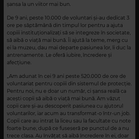
șansa la un viitor mai bun.
De 9 ani, peste 10.000 de voluntari și-au dedicat 3
ore pe săptămână din timpul lor pentru a ajuta
copiii instituționalizați să se integreze în societate,
să aibă o viață mai bună. Îi ajută la teme, merg cu
ei la muzeu, dau mai departe pasiunea lor, îi duc la
antrenamente. Le oferă iubire, încredere și
afecțiune.
„Am adunat în cei 9 ani peste 520.000 de ore de
voluntariat pentru copiii din sistemul de protecție.
Pentru noi, nu e doar un număr, ci șansa reală ca
acești copii să aibă o viață mai bună. Am văzut
copii care și-au descoperit pasiunea cu ajutorul
voluntarilor, iar acum au transformat-o într-un job.
Copii care au intrat la liceu sau la facultate cu note
foarte bune, după ce fuseseră pe punctul de a nu
trece clasa. Au învățat să aibă încredere în ei, doar