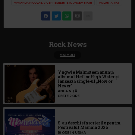
VIVIANDA NICOLAE, VICEPREȘEDINTE AJUNGEM MARI
VOLUNTARIAT
Rock News
MAI MULT
Yngwie Malmsteen anunță
albumul Hell or High Water și
lansează single-ul „Now or
Never”
ANCA NIȚĂ
PESTE 2 ORE
S-au deschis înscrierile pentru
Festivalul Mamaia 2026
19 ORE ÎN URMĂ