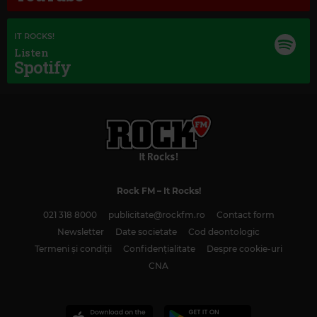
IT ROCKS!
Listen
Spotify
Magic Classic Music
Rock FM
– It Rocks!
EDVARD GRIEG
–
PEER GYNT SUITE NO. 1, OP. 46: I. MORNING MOOD
021 318 8000
publicitate@rockfm.ro
Contact form
Newsletter
Date societate
Cod deontologic
Termeni și condiții
Confidențialitate
Despre cookie-uri
CNA