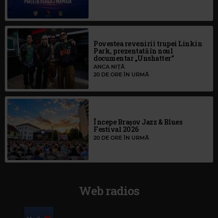
Povestea revenirii trupei Linkin
Park, prezentată în noul
documentar „Unshatter”
ANCA NIȚĂ
20 DE ORE ÎN URMĂ
Începe Brașov Jazz & Blues
Festival 2026
20 DE ORE ÎN URMĂ
Web radios