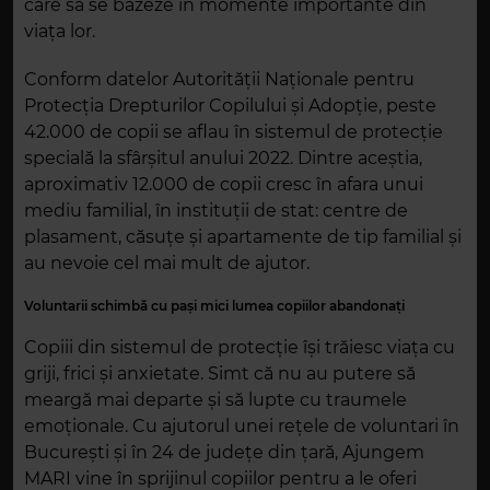
care să se bazeze în momente importante din
viața lor.
Conform datelor Autorității Naționale pentru
Protecția Drepturilor Copilului și Adopție, peste
42.000 de copii se aflau în sistemul de protecție
specială la sfârșitul anului 2022. Dintre aceștia,
aproximativ 12.000 de copii cresc în afara unui
mediu familial, în instituții de stat: centre de
plasament, căsuțe și apartamente de tip familial și
au nevoie cel mai mult de ajutor.
Voluntarii schimbă cu pași mici lumea copiilor abandonați
Copiii din sistemul de protecție își trăiesc viața cu
griji, frici și anxietate. Simt că nu au putere să
meargă mai departe și să lupte cu traumele
emoționale. Cu ajutorul unei rețele de voluntari în
București și în 24 de județe din țară, Ajungem
MARI vine în sprijinul copiilor pentru a le oferi