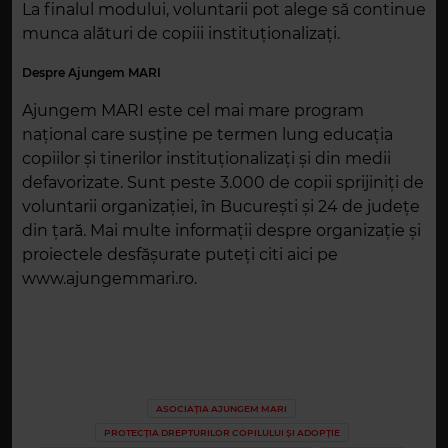
La finalul modului, voluntarii pot alege să continue
munca alături de copiii instituționalizați.
Despre Ajungem MARI
Ajungem MARI este cel mai mare program
naţional care susţine pe termen lung educaţia
copiilor şi tinerilor instituţionalizaţi şi din medii
defavorizate. Sunt peste 3.000 de copii sprijiniţi de
voluntarii organizaţiei, în Bucureşti şi 24 de judeţe
din ţară. Mai multe informații despre organizație și
proiectele desfășurate puteți citi aici pe
www.ajungemmari.ro.
ASOCIAȚIA AJUNGEM MARI
PROTECȚIA DREPTURILOR COPILULUI ȘI ADOPȚIE