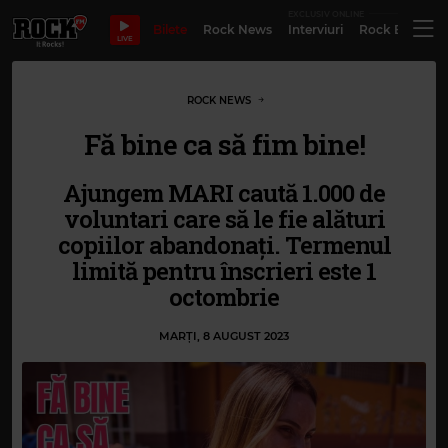
EXCLUSIV ONLINE
Bilete
Rock News
Interviuri
Rock Evergre
LIVE
ROCK NEWS
Fă bine ca să fim bine!
Ajungem MARI caută 1.000 de
voluntari care să le fie alături
copiilor abandonați. Termenul
limită pentru înscrieri este 1
octombrie
MARȚI, 8 AUGUST 2023