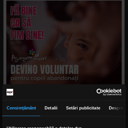
Ce trebuie să ştii dacă vrei să devii voluntar Ajungem MARI
Consimțământ
Detalii
Setări publicitate
Despre
Copiii au mare nevoie de implicare și stabilitate. E
important ca voluntarii care se alătură