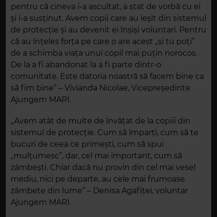
pentru că cineva i-a ascultat, a stat de vorbă cu ei
și i-a susținut. Avem copii care au ieșit din sistemul
de protecție și au devenit ei înșiși voluntari. Pentru
că au înțeles forța pe care o are acest „și tu poți”
de a schimba viața unui copil mai puțin norocos.
De la a fi abandonat la a fi parte dintr-o
comunitate. Este datoria noastră să facem bine ca
să fim bine” – Vivianda Nicolae, Vicepreședinte
Ajungem MARI.
„Avem atât de multe de învățat de la copiii din
sistemul de protecție. Cum să împarți, cum să te
bucuri de ceea ce primești, cum să spui
„mulțumesc”, dar, cel mai important, cum să
zâmbești. Chiar dacă nu provin din cel mai vesel
mediu, nici pe departe, au cele mai frumoase
zâmbete din lume” – Denisa Agafiței, voluntar
Ajungem MARI.