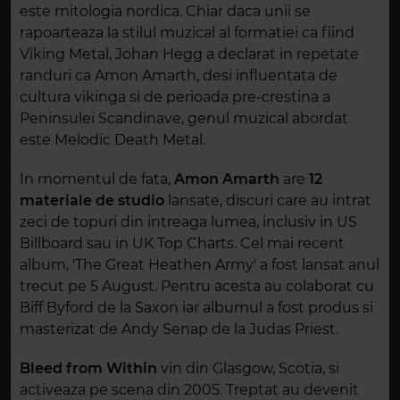
este mitologia nordica. Chiar daca unii se
rapoarteaza la stilul muzical al formatiei ca fiind
Viking Metal, Johan Hegg a declarat in repetate
randuri ca Amon Amarth, desi influentata de
cultura vikinga si de perioada pre-crestina a
Peninsulei Scandinave, genul muzical abordat
este Melodic Death Metal.
In momentul de fata,
Amon Amarth
are
12
materiale de studio
lansate, discuri care au intrat
zeci de topuri din intreaga lumea, inclusiv in US
Billboard sau in UK Top Charts. Cel mai recent
album, 'The Great Heathen Army' a fost lansat anul
trecut pe 5 August. Pentru acesta au colaborat cu
Biff Byford de la Saxon iar albumul a fost produs si
masterizat de Andy Senap de la Judas Priest.
Bleed from Within
vin din Glasgow, Scotia, si
activeaza pe scena din 2005. Treptat au devenit