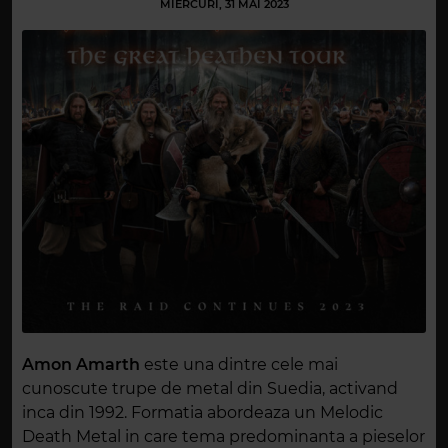
MIERCURI, 31 MAI 2023
Amon Amarth
este una dintre cele mai
cunoscute trupe de metal din Suedia, activand
inca din 1992. Formatia abordeaza un Melodic
Death Metal in care tema predominanta a pieselor