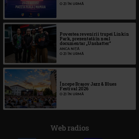
O ZI ÎN URMĂ
Povestea revenirii trupei Linkin
Park, prezentată în noul
documentar „Unshatter”
ANCA NIȚĂ
O ZI ÎN URMĂ
Începe Brașov Jazz & Blues
Festival 2026
O ZI ÎN URMĂ
Web radios