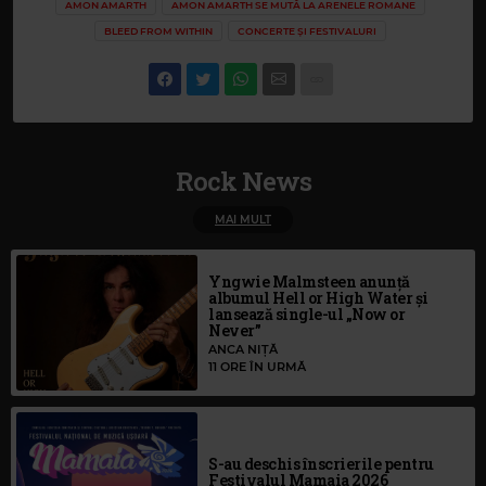
AMON AMARTH
AMON AMARTH SE MUTĂ LA ARENELE ROMANE
BLEED FROM WITHIN
CONCERTE ȘI FESTIVALURI
Rock News
MAI MULT
Yngwie Malmsteen anunță
albumul Hell or High Water și
lansează single-ul „Now or
Never”
ANCA NIȚĂ
11 ORE ÎN URMĂ
S-au deschis înscrierile pentru
Festivalul Mamaia 2026