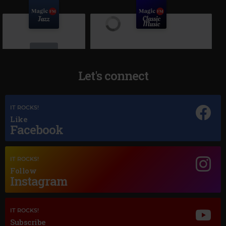
Let's connect
IT ROCKS!
Magic Jazz
Like
OTIS REDDING
–
MY GIRL
Facebook
Magic Classic Music
IT ROCKS!
ENNIO MORRICONE
–
GABRIEL'S OBOE
Follow
Instagram
IT ROCKS!
Subscribe