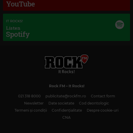
YouTube
IT ROCKS!
Listen
Spotify
Magic Love
MAROON 5
–
THIS LOVE
Kiss FM
#1 HIT RADIO
–
PUBLICITATE
Rock FM
– It Rocks!
021 318 8000
publicitate@rockfm.ro
Contact form
Newsletter
Date societate
Cod deontologic
Termeni și condiții
Confidențialitate
Despre cookie-uri
CNA