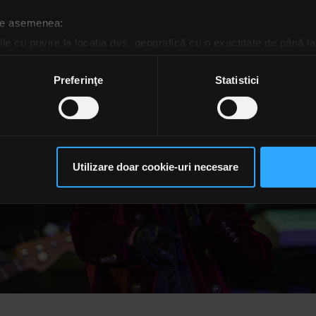
 de asemenea:
le cu privire la locația dvs. geografică cu o exactitate de până la
ozitivul scanândul-l în mod activ după caracteristici specifice (
espre procesarea datelor dvs. personale și configurați-vă preferin
Preferinţe
Statistici
ge oricând acordul din Declarația despre modulele cookie.
rsonaliza conținutul și anunțurile, pentru a oferi funcții de rețele
im partenerilor de rețele sociale, de publicitate și de analize info
ceștia le pot combina cu alte informații oferite de dvs. sau culese î
Utilizare doar cookie-uri necesare
să continuați să utilizați website-ul nostru, sunteți de acord cu uti