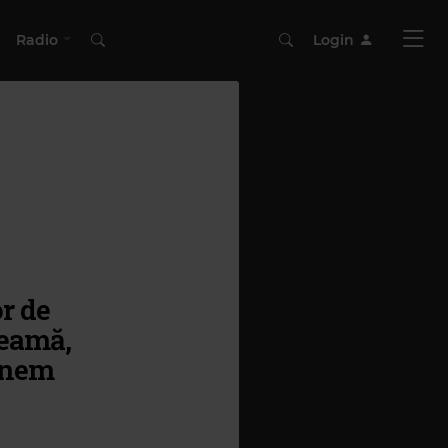
Radio
Login
r de
heamă,
mânem