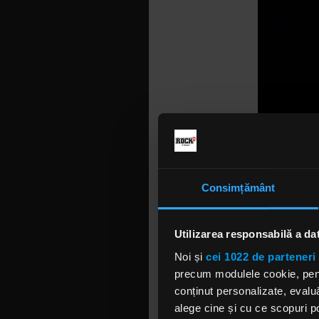
Consimțământ
Utilizarea responsabilă a da
Noi și
cei 1022 de parteneri 
precum modulele cookie, pentr
conținut personalizate, evaluă
ALICE COOPE
alege cine și cu ce scopuri po