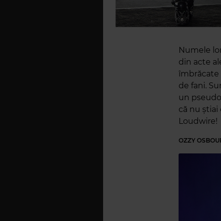
Numele lor
din acte a
îmbrăcate 
de fani. S
un pseudon
că nu știa
Loudwire!
OZZY OSBOU