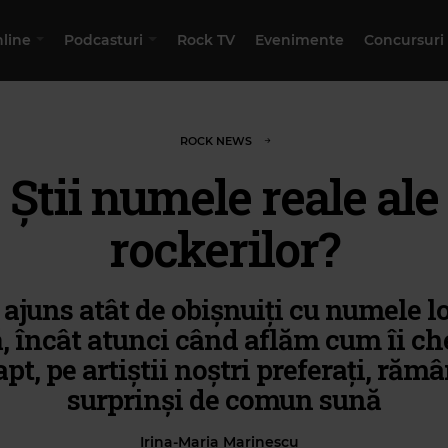
nline
Podcasturi
Rock TV
Evenimente
Concursuri
ROCK NEWS
Știi numele reale ale
rockerilor?
ajuns atât de obișnuiți cu numele lo
, încât atunci când aflăm cum îi c
apt, pe artiștii noștri preferați, ră
surprinși de comun sună
Irina-Maria Marinescu