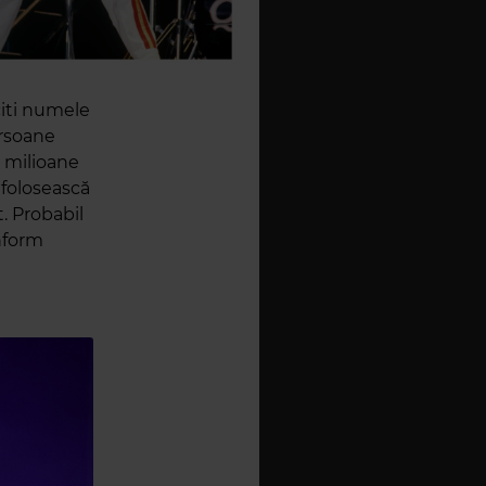
citi numele
ersoane
u milioane
 folosească
. Probabil
onform