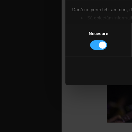
Dacă ne permiteți, am dori,
Să colectăm informații
Să vă identificăm disp
Selecția
Găsiți mai multe informații d
Necesare
consimțământului
Vă puteți modifica sau retra
Folosim cookie-uri pentru a pe
traficul. De asemenea, le ofer
care folosiți site-ul nostru. A
lor. În cazul în care alegeți 
cookie.