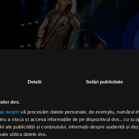
Detalii
Setări publicitate
telor dvs.
ai noștri
vă procesăm datele personale, de exemplu, numărul dvs.
u a stoca și accesa informațiile de pe dispozitivul dvs., cu scopu
ri ale publicității și conținutului, informații despre audiență și d
R - VINCENT DAMON FURNIER
ate utiliza datele dvs.