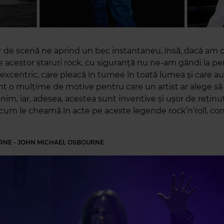
 de scenă ne aprind un bec instantaneu, însă, dacă am 
le acestor staruri rock, cu siguranță nu ne-am gândi la p
excentric, care pleacă în turnee în toată lumea și care a
unt o mulțime de motive pentru care un artist ar alege să
im, iar, adesea, acestea sunt inventive și ușor de reținut
i cum le cheamă în acte pe aceste legende rock’n’roll, c
RNE - JOHN MICHAEL OSBOURNE