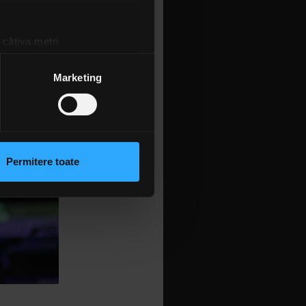
 câțiva metri
amprentare)
țele la
secțiunea cu detalii
.
Marketing
 sociale și pentru a analiza
rmații cu privire la modul în
n urma folosirii serviciilor
Permitere toate
lizarea modulelor noastre