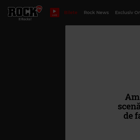
Bilete
Rock News
Exclusiv O
LIVE
Am 
scenă
de f