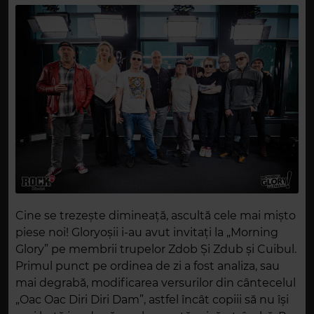
Cine se trezește dimineață, ascultă cele mai mișto
piese noi! Gloryoșii i-au avut invitați la „Morning
Glory” pe membrii trupelor Zdob Și Zdub și Cuibul.
Primul punct pe ordinea de zi a fost analiza, sau
mai degrabă, modificarea versurilor din cântecelul
„Oac Oac Diri Diri Dam”, astfel încât copiii să nu își