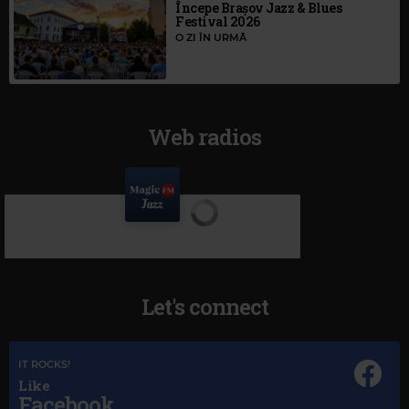
Începe Brașov Jazz & Blues
Festival 2026
O ZI ÎN URMĂ
Web radios
Let's connect
IT ROCKS!
Like
Facebook