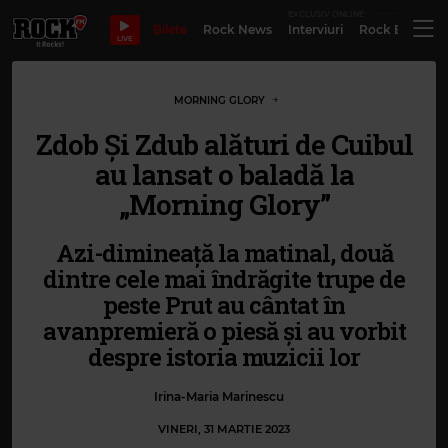
EXCLUSIV ONLINE
Bilete
Rock News
Interviuri
Rock Evergre
LIVE
MORNING GLORY
Zdob Și Zdub alături de Cuibul
au lansat o baladă la
„Morning Glory”
Azi-dimineață la matinal, două
dintre cele mai îndrăgite trupe de
peste Prut au cântat în
avanpremieră o piesă și au vorbit
despre istoria muzicii lor
Irina-Maria Marinescu
VINERI, 31 MARTIE 2023