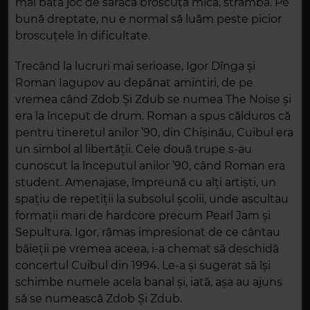
mai bată joc de săraca broscuță mică, strâmbă. Pe
bună dreptate, nu e normal să luăm peste picior
broscuțele în dificultate.
Trecând la lucruri mai serioase, Igor Dînga și
Roman Iagupov au depănat amintiri, de pe
vremea când Zdob Și Zdub se numea The Noise și
era la început de drum. Roman a spus călduros că
pentru tineretul anilor ’90, din Chișinău, Cuibul era
un simbol al libertății. Cele două trupe s-au
cunoscut la începutul anilor ’90, când Roman era
student. Amenajase, împreună cu alți artiști, un
spațiu de repetiții la subsolul școlii, unde ascultau
formații mari de hardcore precum Pearl Jam și
Sepultura. Igor, rămas impresionat de ce cântau
băieții pe vremea aceea, i-a chemat să deschidă
concertul Cuibul din 1994. Le-a și sugerat să își
schimbe numele acela banal și, iată, așa au ajuns
să se numească Zdob Și Zdub.