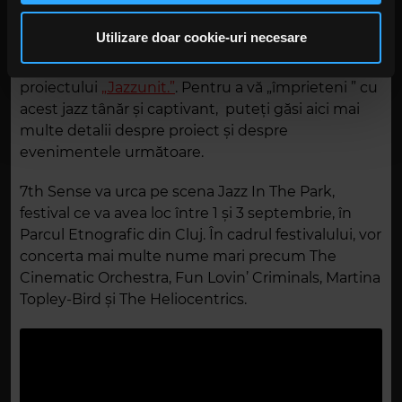
pentru că altfel, vă spun sincer, pierdeți niște
privire la modul în care folosiți site-ul nostru. Aceștia le
experiențe care transcend muzica jazz și care
pot combina cu alte informații oferite de dvs. sau culese
Utilizare doar cookie-uri necesare
sparg barierele așteptărilor, atât când vine vorba
în urma folosirii serviciilor lor. În cazul în care alegeți să
de formația lor, cât și de invitații lor din cadrul
continuați să utilizați website-ul nostru, sunteți de acord
proiectului
„Jazzunit.”
. Pentru a vă „împrieteni ” cu
cu utilizarea modulelor noastre cookie.
acest jazz tânăr și captivant, puteți găsi aici mai
multe detalii despre proiect și despre
evenimentele următoare.
7th Sense va urca pe scena Jazz In The Park,
festival ce va avea loc între 1 și 3 septembrie, în
Parcul Etnografic din Cluj. În cadrul festivalului, vor
concerta mai multe nume mari precum The
Cinematic Orchestra, Fun Lovin’ Criminals, Martina
Topley-Bird și The Heliocentrics.