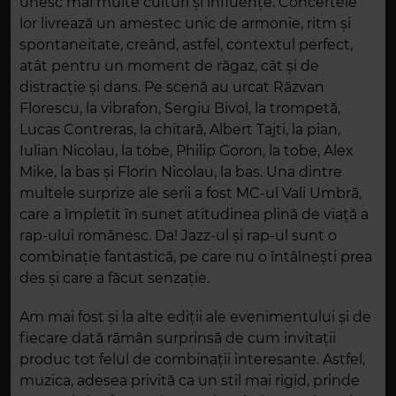
unesc mai multe culturi și influențe. Concertele
lor livrează un amestec unic de armonie, ritm și
spontaneitate, creând, astfel, contextul perfect,
atât pentru un moment de răgaz, cât și de
distracție și dans. Pe scenă au urcat Răzvan
Florescu, la vibrafon, Sergiu Bivol, la trompetă,
Lucas Contreras, la chitară, Albert Tajti, la pian,
Iulian Nicolau, la tobe, Philip Goron, la tobe, Alex
Mike, la bas și Florin Nicolau, la bas. Una dintre
multele surprize ale serii a fost MC-ul Vali Umbră,
care a împletit în sunet atitudinea plină de viață a
rap-ului românesc. Da! Jazz-ul și rap-ul sunt o
combinație fantastică, pe care nu o întâlnești prea
des și care a făcut senzație.
Am mai fost și la alte ediții ale evenimentului și de
fiecare dată rămân surprinsă de cum invitații
produc tot felul de combinații interesante. Astfel,
muzica, adesea privită ca un stil mai rigid, prinde