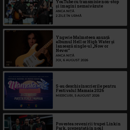
YouTube cu transmisie non-stop
și imagini nemaivăzute
ANCA NIȚĂ
2 ZILE ÎN URMĂ
Yngwie Malmsteen anunță
albumul Hell or High Water și
lansează single-ul „Now or
Never”
ANCA NIȚĂ
JOI, 6 AUGUST 2026
S-au deschis înscrierile pentru
Festivalul Mamaia 2026
MIERCURI, 5 AUGUST 2026
Povestea revenirii trupei Linkin
Park, prezentată în noul