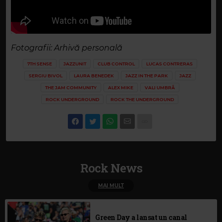
Fotografii: Arhivă personală
7TH SENSE
JAZZUNIT
CLUB CONTROL
LUCAS CONTRERAS
SERGIU BIVOL
LAURA BENEDEK
JAZZ IN THE PARK
JAZZ
THE JAM COMMUNITY
ALEX MIKE
VALI UMBRĂ
ROCK UNDERGROUND
ROCK THE UNDERGROUND
Rock News
MAI MULT
Green Day a lansat un canal