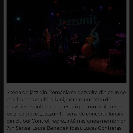
Scena de jazz din România se dezvoltă din ce în ce
mai frumos în ultimii ani, iar comunitatea de
muzicieni și iubitori ai acestui gen muzical crește
pe zi ce trece. „Jazzunit.”, seria de concerte lunare
din clubul Control, reprezintă misiunea membrilor
7th Sense, Laura Benedek (bas), Lucas Contreras