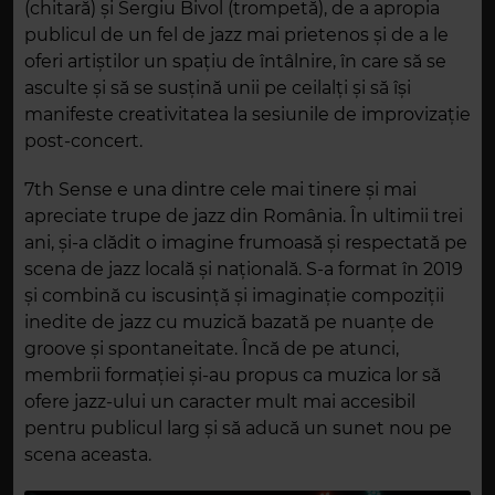
(chitară) și Sergiu Bivol (trompetă), de a apropia
publicul de un fel de jazz mai prietenos și de a le
oferi artiștilor un spațiu de întâlnire, în care să se
asculte și să se susțină unii pe ceilalți și să își
manifeste creativitatea la sesiunile de improvizație
post-concert.
7th Sense e una dintre cele mai tinere și mai
apreciate trupe de jazz din România. În ultimii trei
ani, și-a clădit o imagine frumoasă și respectată pe
scena de jazz locală și națională. S-a format în 2019
și combină cu iscusință și imaginație compoziții
inedite de jazz cu muzică bazată pe nuanțe de
groove și spontaneitate. Încă de pe atunci,
membrii formației și-au propus ca muzica lor să
ofere jazz-ului un caracter mult mai accesibil
pentru publicul larg și să aducă un sunet nou pe
scena aceasta.