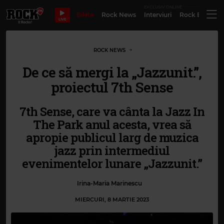
EXCLUSIV ONLINE
Bilete
Rock News
Interviuri
Rock Evergre
LIVE
ROCK NEWS
De ce să mergi la „Jazzunit.”,
proiectul 7th Sense
7th Sense, care va cânta la Jazz In
The Park anul acesta, vrea să
apropie publicul larg de muzica
jazz prin intermediul
evenimentelor lunare „Jazzunit.”
Irina-Maria Marinescu
MIERCURI, 8 MARTIE 2023