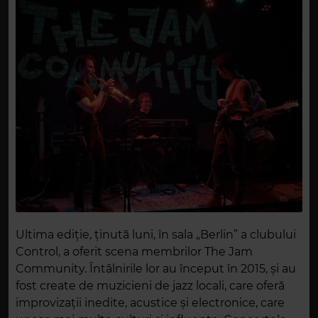
Ultima ediție, ținută luni, în sala „Berlin” a clubului
Control, a oferit scena membrilor The Jam
Community. Întâlnirile lor au început în 2015, și au
fost create de muzicieni de jazz locali, care oferă
improvizații inedite, acustice și electronice, care