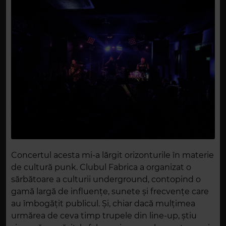
Concertul acesta mi-a lărgit orizonturile în materie
de cultură punk. Clubul Fabrica a organizat o
sărbătoare a culturii underground, contopind o
gamă largă de influențe, sunete și frecvențe care
au îmbogățit publicul. Și, chiar dacă mulțimea
urmărea de ceva timp trupele din line-up, știu