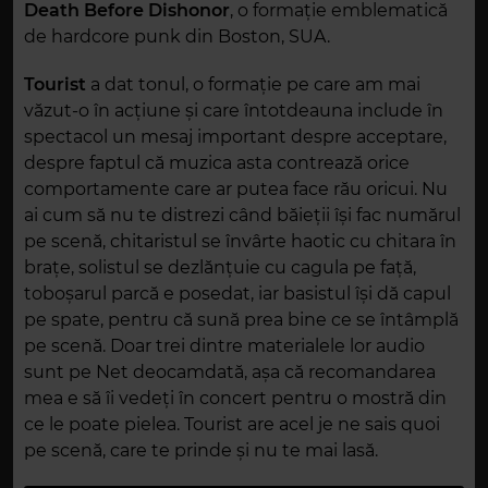
Death Before Dishonor
, o formație emblematică
de hardcore punk din Boston, SUA.
Tourist
a dat tonul, o formație pe care am mai
văzut-o în acțiune și care întotdeauna include în
spectacol un mesaj important despre acceptare,
despre faptul că muzica asta contrează orice
comportamente care ar putea face rău oricui. Nu
ai cum să nu te distrezi când băieții își fac numărul
pe scenă, chitaristul se învârte haotic cu chitara în
brațe, solistul se dezlănțuie cu cagula pe față,
toboșarul parcă e posedat, iar basistul își dă capul
pe spate, pentru că sună prea bine ce se întâmplă
pe scenă. Doar trei dintre materialele lor audio
sunt pe Net deocamdată, așa că recomandarea
mea e să îi vedeți în concert pentru o mostră din
ce le poate pielea. Tourist are acel je ne sais quoi
pe scenă, care te prinde și nu te mai lasă.