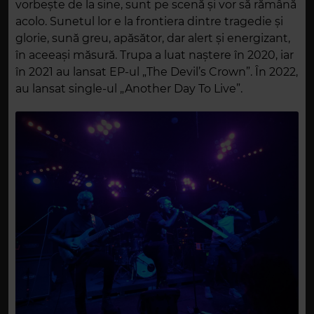
vorbește de la sine, sunt pe scenă și vor să rămână
acolo. Sunetul lor e la frontiera dintre tragedie și
glorie, sună greu, apăsător, dar alert și energizant,
în aceeași măsură. Trupa a luat naștere în 2020, iar
în 2021 au lansat EP-ul „The Devil’s Crown”. În 2022,
au lansat single-ul „Another Day To Live”.