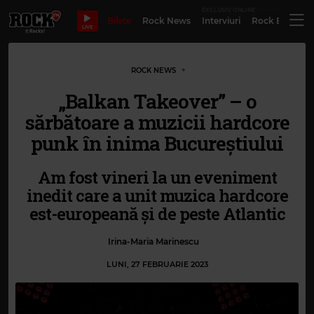
EXCLUSIV ONLINE
Bilete
Rock News
Interviuri
Rock Evergre
LIVE
ROCK NEWS
„Balkan Takeover” – o
sărbătoare a muzicii hardcore
punk în inima Bucureștiului
Am fost vineri la un eveniment
inedit care a unit muzica hardcore
est-europeană și de peste Atlantic
Irina-Maria Marinescu
LUNI, 27 FEBRUARIE 2023