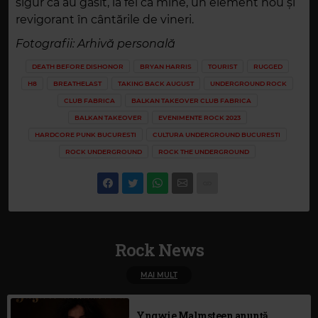
sigur că au găsit, la fel ca mine, un element nou și
revigorant în cântările de vineri.
Fotografii: Arhivă personală
DEATH BEFORE DISHONOR
BRYAN HARRIS
TOURIST
RUGGED
H8
BREATHELAST
TAKING BACK AUGUST
UNDERGROUND ROCK
CLUB FABRICA
BALKAN TAKEOVER CLUB FABRICA
BALKAN TAKEOVER
EVENIMENTE ROCK 2023
HARDCORE PUNK BUCURESTI
CULTURA UNDERGROUND BUCURESTI
ROCK UNDERGROUND
ROCK THE UNDERGROUND
Rock News
MAI MULT
Yngwie Malmsteen anunță