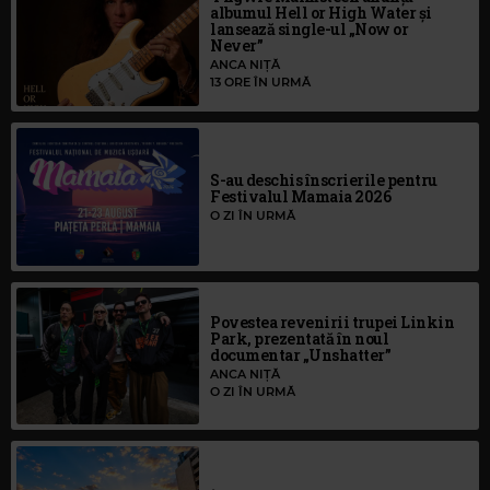
albumul Hell or High Water și
lansează single-ul „Now or
Never”
ANCA NIȚĂ
13 ORE ÎN URMĂ
S-au deschis înscrierile pentru
Festivalul Mamaia 2026
O ZI ÎN URMĂ
Povestea revenirii trupei Linkin
Park, prezentată în noul
documentar „Unshatter”
ANCA NIȚĂ
O ZI ÎN URMĂ