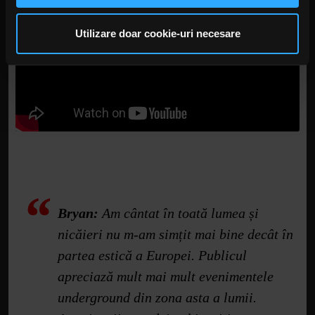
punk din State și cea din Europa de Est.
privire la modul în care folosiți site-ul nostru. Aceștia le
pot combina cu alte informații oferite de dvs. sau culese
Utilizare doar cookie-uri necesare
în urma folosirii serviciilor lor. În cazul în care alegeți să
continuați să utilizați website-ul nostru, sunteți de acord
cu utilizarea modulelor noastre cookie.
Bryan:
Am cântat în toată lumea și
nicăieri nu m-am simțit mai bine decât în
partea estică a Europei. Publicul
apreciază mult mai mult evenimentele
underground din zona asta a lumii.