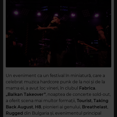
Un eveniment ca un festival în miniatură, care a
celebrat muzica hardcore punk de la noi și de la
mama ei, a avut loc vineri, în clubul
Fabrica
.
„Balkan Takeover”
, noaptea de concerte sold-out,
a oferit scena mai multor formații,
Tourist
,
Taking
Back August
,
H8
, pionieri ai genului,
Breathelast
,
Rugged
din Bulgaria și, evenimentul principal