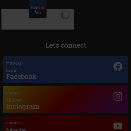
Let's connect
IT ROCKS!
Like
Facebook
Magic Jazz
IT ROCKS!
NORAH JONES
–
COME AWAY WITH ME
Follow
Instagram
IT ROCKS!
Subscribe