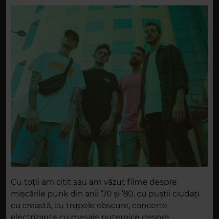
Cu toții am citit sau am văzut filme despre
mișcările punk din anii ’70 și ’80, cu puștii ciudați
cu creastă, cu trupele obscure, concerte
electrizante cu mesaje puternice despre