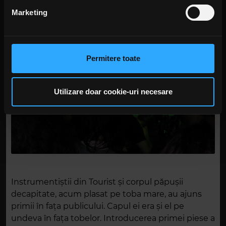
din Declarația despre modulele cookie.
Marketing
Folosim cookie-uri pentru a personaliza conținutul și
anunțurile, pentru a oferi funcții de rețele sociale și pentru
a analiza traficul. De asemenea, le oferim partenerilor de
Permitere toate
rețele sociale, de publicitate și de analize informații cu
privire la modul în care folosiți site-ul nostru. Aceștia le
pot combina cu alte informații oferite de dvs. sau culese
Utilizare doar cookie-uri necesare
în urma folosirii serviciilor lor. În cazul în care alegeți să
continuați să utilizați website-ul nostru, sunteți de acord
cu utilizarea modulelor noastre cookie.
Instrumentiștii din Tourist și corpul păpușii
decapitate, acum plasat pe toba mare, au ajuns
primii în fața publicului. Capul ei era și el pe
undeva în fața tobelor. Introducerea primei piese a