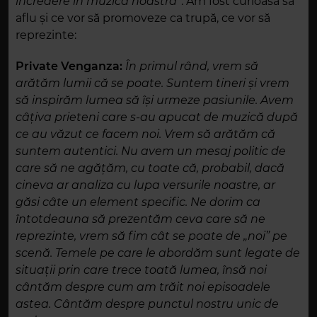
încredere în muzica noastră
”. Am fost curioasă să
aflu și ce vor să promoveze ca trupă, ce vor să
reprezinte:
Private Venganza:
În primul rând, vrem să
arătăm lumii că se poate. Suntem tineri și vrem
să inspirăm lumea să își urmeze pasiunile. Avem
câțiva prieteni care s-au apucat de muzică după
ce au văzut ce facem noi. Vrem să arătăm că
suntem autentici. Nu avem un mesaj politic de
care să ne agățăm, cu toate că, probabil, dacă
cineva ar analiza cu lupa versurile noastre, ar
găsi câte un element specific. Ne dorim ca
întotdeauna să prezentăm ceva care să ne
reprezinte, vrem să fim cât se poate de „noi” pe
scenă. Temele pe care le abordăm sunt legate de
situații prin care trece toată lumea, însă noi
cântăm despre cum am trăit noi episoadele
astea. Cântăm despre punctul nostru unic de