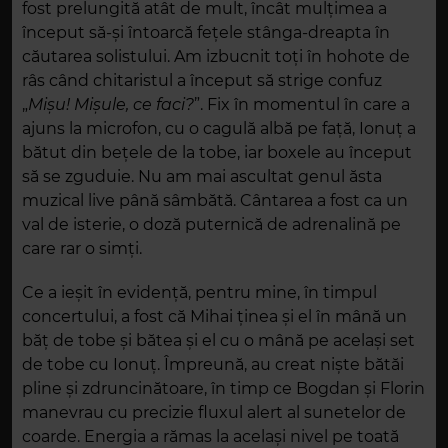
fost prelungită atât de mult, încât mulțimea a
început să-și întoarcă fețele stânga-dreapta în
căutarea solistului. Am izbucnit toți în hohote de
râs când chitaristul a început să strige confuz
„
Mișu! Mișule, ce faci?
”. Fix în momentul în care a
ajuns la microfon, cu o cagulă albă pe față, Ionuț a
bătut din bețele de la tobe, iar boxele au început
să se zguduie. Nu am mai ascultat genul ăsta
muzical live până sâmbătă. Cântarea a fost ca un
val de isterie, o doză puternică de adrenalină pe
care rar o simți.
Ce a ieșit în evidență, pentru mine, în timpul
concertului, a fost că Mihai ținea și el în mână un
băț de tobe și bătea și el cu o mână pe același set
de tobe cu Ionuț. Împreună, au creat niște bătăi
pline și zdruncinătoare, în timp ce Bogdan și Florin
manevrau cu precizie fluxul alert al sunetelor de
coarde. Energia a rămas la același nivel pe toată