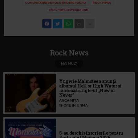
COMUNITATEA DE ROCK UNDERGROUND
ROCK NEWS
ROCK THE UNDERGROUND
Rock News
MAI MULT
Yngwie Malmsteen anunță
albumul Hell or High Water și
lansează single-ul „Now or
Never”
ANCA NIȚĂ
19 ORE ÎN URMĂ
S-au deschis înscrierile pentru
Festivalul Mamaia 2026