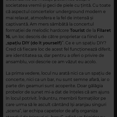
societatea vremii și geci de piele cu țintă. Cu toate
că aspectul concertelor underground modern e
mai relaxat, atmosfera e la fel de intensă și
captivantă. Am mers sâmbătă la concertul
formației de melodic hardcore
Tourist
de la
Filaret
16
, un loc descris de către proprietar ca fiind un
„
spațiu DIY (do it yourself)
”. Ce e un spațiu DIY?
Cred că fiecare loc de acest fel funcționează diferit,
are identitatea sa, dar pentru a oferi o privire de
ansamblu, voi descrie ce am văzut eu acolo.
La prima vedere, locul nu arată nici ca un spațiu de
concerte, nici ca un bar, nu sunt semne afară, iar o
parte din geamuri sunt acoperite. Doar gălăgia
probelor de sunet mi-a dat de înțeles că am ajuns
în locul potrivit. Înăuntru, membrii formațiilor pe
care urma să le ascult cântând își aranjau singuri
„scena”, iar echipa capetelor de afiș organiza