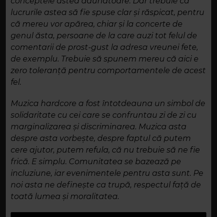
conceptele astea dăunătoare. Dar trebuie ca
lucrurile astea să fie spuse clar și răspicat, pentru
că mereu vor apărea, chiar și la concerte de
genul ăsta, persoane de la care auzi tot felul de
comentarii de prost-gust la adresa vreunei fete,
de exemplu. Trebuie să spunem mereu că aici e
zero toleranță pentru comportamentele de acest
fel.
Muzica hardcore a fost întotdeauna un simbol de
solidaritate cu cei care se confruntau zi de zi cu
marginalizarea și discriminarea. Muzica asta
despre asta vorbește, despre faptul că putem
cere ajutor, putem refula, că nu trebuie să ne fie
frică. E simplu. Comunitatea se bazează pe
incluziune, iar evenimentele pentru asta sunt. Pe
noi asta ne definește ca trupă, respectul față de
toată lumea și moralitatea.