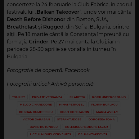
concerteze la 24 februarie la Club Fabrica, în cadrul
festivalului „
Balkan Takeover
”, unde vor mai cânta
Death Before Dishonor
din Boston, SUA,
Breathelast
și
Rugged
, din Sofia, Bulgaria, printre
alții. Pe 18 martie cântă la Constanța împreună cu
formația
Grinder
. Pe 27 mai cântă la Cluj, iar în
perioada 28-30 aprilie se vor afla în turneu în
Bulgaria.
Fotografie de copertă: Facebook
Fotografii articol: Arhivă personală
TOURIST
PRIVATE VENGANZA
FILARET 16
ROCK UNDERGROUND
MELODIC HARDCORE
MIHAI PETROȘEL
FLORIN BURLACU
BOGDAN DUMITRESCU
IONUT CONSTANTIN
MARIA AVRAM
VICTOR DARABAN
STEFAN TUDOSE
DOROTEEA TOMA
DAVID BOTONOGU
COLEGIUL GHEORGHE LAZAR
LICEUL MIGUEL CERVANTES
BALKAN TAKEOVER