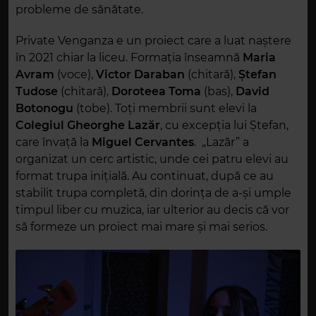
probleme de sănătate.
Private Venganza e un proiect care a luat naștere
în 2021 chiar la liceu. Formația înseamnă
Maria
Avram
(voce),
Victor Daraban
(chitară),
Ștefan
Tudose
(chitară),
Doroteea Toma
(bas),
David
Botonogu
(tobe). Toți membrii sunt elevi la
Colegiul Gheorghe Lazăr
, cu excepția lui Ștefan,
care învață la
Miguel Cervantes
. „Lazăr” a
organizat un cerc artistic, unde cei patru elevi au
format trupa inițială. Au continuat, după ce au
stabilit trupa completă, din dorința de a-și umple
timpul liber cu muzica, iar ulterior au decis că vor
să formeze un proiect mai mare și mai serios.