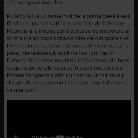
câte un grawl impulsiv.
Publicul a luat-o razna încă de la prima piesă a serii,
fiind oricum încărcați de nerăbdare de la intrare.
Moshpit-ul a împins până aproape de microfon, iar
solista era aproape lipită de cinelele din spatele ei.
Pe marginea haosului, câțiva băieți încercau să fie
pereți de rezistență, ca să nu fim toți trași în
furtuna din centrul mulțimii. Câțiva stropi de bere
au ajuns pe corzile basului. În toată nebunia aia,
Private Venganza a oferit un set mult mai reușit
decât ultima oară când i-am văzut. Sunt din ce în
ce mai buni.