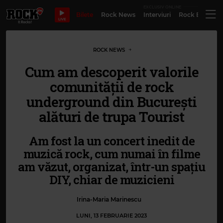
EXCLUSIV ONLINE
Bilete
Rock News
Interviuri
Rock Evergre
LIVE
ROCK NEWS
Cum am descoperit valorile
comunității de rock
underground din București
alături de trupa Tourist
Am fost la un concert inedit de
muzică rock, cum numai în filme
am văzut, organizat, într-un spațiu
DIY, chiar de muzicieni
Irina-Maria Marinescu
LUNI, 13 FEBRUARIE 2023