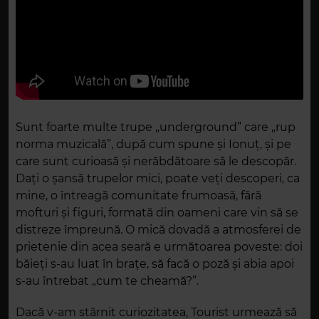
Sunt foarte multe trupe „underground” care „rup
norma muzicală”, după cum spune și Ionuț, și pe
care sunt curioasă și nerăbdătoare să le descopăr.
Dați o șansă trupelor mici, poate veți descoperi, ca
mine, o întreagă comunitate frumoasă, fără
mofturi și figuri, formată din oameni care vin să se
distreze împreună. O mică dovadă a atmosferei de
prietenie din acea seară e următoarea poveste: doi
băieți s-au luat în brațe, să facă o poză și abia apoi
s-au întrebat „cum te cheamă?”.
Dacă v-am stârnit curiozitatea, Tourist urmează să