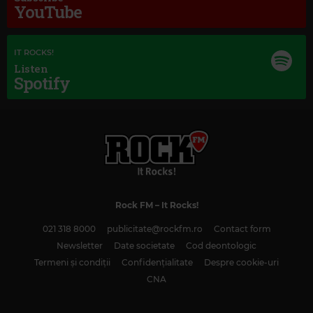
YouTube
IT ROCKS!
Listen
Spotify
Magic Classic Music
ANTONÍN DVOŘÁK
–
PRAGUE WALTZES
Rock FM
– It Rocks!
021 318 8000
publicitate@rockfm.ro
Contact form
Newsletter
Date societate
Cod deontologic
Termeni și condiții
Confidențialitate
Despre cookie-uri
CNA