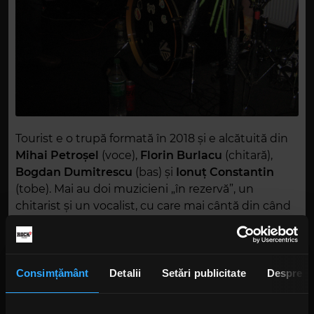
Tourist e o trupă formată în 2018 și e alcătuită din
Mihai Petroșel
(voce),
Florin Burlacu
(chitară),
Bogdan Dumitrescu
(bas) și
Ionuț Constantin
(tobe). Mai au doi muzicieni „în rezervă”, un
chitarist și un vocalist, cu care mai cântă din când
în când și de care sunt extrem de apropiați.
Numele e inspirat de porecla lui Ionuț, „turist”.
Mergeau la repetiții cu „turistul”, iar numele s-a
lipit de ei. Porecla toboșarului provine dintr-o
Consimțământ
Detalii
Setări publicitate
Despre
aventură din Vama Veche. A fost intervievat de Pro
TV pe faleză, iar pe burtieră scria simplu: „Ionuț,