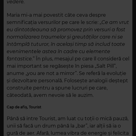
vedere.
Maria mi-a mai povestit câte ceva despre
semnificația versurilor pe care le scrie: „
Ce am vrut
eu dintotdeauna să promovez prin versuri a fost
normalizarea traumelor și greutăților care ni se
întâmplă tuturor, în același timp să includ toate
evenimentele astea în cadre cu elemente
fantastice.
” În plus, mesajul pe care îl consideră cel
mai important se regăsește în piesa „Salt Pill”,
anume „you are not a mirror”. Se referă la evoluție
și dezvoltare personală. Folosește analogii deștept
construite pentru a spune lucruri pe care,
câteodată, avem nevoie să le auzim.
Cap de afiș, Tourist
Până să intre Tourist, am luat cu toții o mică pauză,
unii să facă un drum până la „bar”, iar alții să ia o
gură de aer. Afară, lumea vibra de energie și felicita