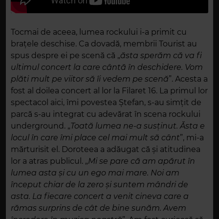
Tocmai de aceea, lumea rockului i-a primit cu
brațele deschise. Ca dovadă, membrii Tourist au
spus despre ei pe scenă că „
ăsta sperăm că va fi
ultimul concert la care cântă în deschidere. Vom
plăti mult pe viitor să îi vedem pe scenă
”. Acesta a
fost al doilea concert al lor la Filaret 16. La primul lor
spectacol aici, îmi povestea Ștefan, s-au simțit de
parcă s-au integrat cu adevărat în scena rockului
underground. „
Toată lumea ne-a susținut. Ăsta e
locul în care îmi place cel mai mult să cânt
”, mi-a
mărturisit el. Doroteea a adăugat că și atitudinea
lor a atras publicul. „
Mi se pare că am apărut în
lumea asta și cu un ego mai mare. Noi am
început chiar de la zero și suntem mândri de
asta. La fiecare concert a venit cineva care a
rămas surprins de cât de bine sunăm. Avem