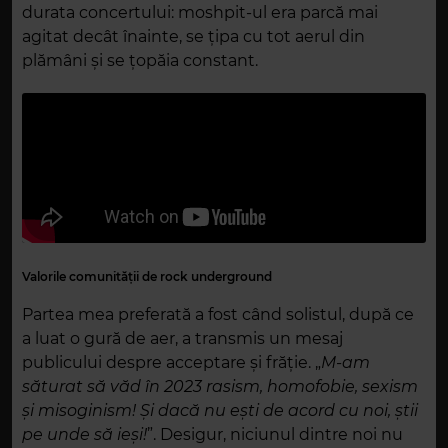
durata concertului: moshpit-ul era parcă mai
agitat decât înainte, se țipa cu tot aerul din
plămâni și se țopăia constant.
Valorile comunității de rock underground
Partea mea preferată a fost când solistul, după ce
a luat o gură de aer, a transmis un mesaj
publicului despre acceptare și frăție. „
M-am
săturat să văd în 2023 rasism, homofobie, sexism
și misoginism!
Și dacă nu ești de acord cu noi, știi
pe unde să ieși!
”. Desigur, niciunul dintre noi nu