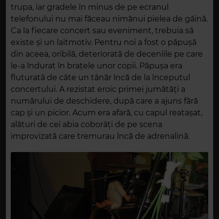
trupa, iar gradele în minus de pe ecranul
telefonului nu mai făceau nimănui pielea de găină.
Ca la fiecare concert sau eveniment, trebuia să
existe și un laitmotiv. Pentru noi a fost o păpușă
din aceea, oribilă, deteriorată de deceniile pe care
le-a îndurat în brațele unor copii. Păpușa era
fluturată de câte un tânăr încă de la începutul
concertului. A rezistat eroic primei jumătăți a
numărului de deschidere, după care a ajuns fără
cap și un picior. Acum era afară, cu capul reatașat,
alături de cei abia coborâți de pe scena
improvizată care tremurau încă de adrenalină.