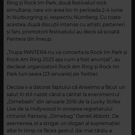
Ring și Rock Im Park, două festivaluri rock
simultane, care vor avea loc în perioada 2-4 iunie
în Nürburgring și, respectiv, Nürnberg. Cu toate
acestea, după discuții intense cu artiști, parteneri
și fani, promotorii festivalului au decis să scoată
Pantera din lineup.
„Trupa PANTERA nu va concerta la Rock Im Park și
Rock Am Ring 2023 așa cum a fost anunțat”, au
declarat organizatorii Rock Am Ring și Rock Im
Park luni seara (23 ianuarie) pe Twitter.
Decizia s-a datorat faptului că Anselmo a făcut un
salut în stil nazist când a cântat la evenimentul
„Dimebash” din ianuarie 2016 de la Lucky Strike
Live de la Hollywood în onoarea regretatului
chitarist Pantera, „Dimebag” Darrell Abbott. De
asemenea, el a strigat un slogan al supremaţiei
albe în timp ce făcea gestul, dar mai târziu a