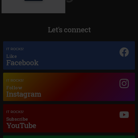
Let's connect
IT ROCKS!
Like
Facebook
Magic Jazz
SADE
–
HANG ON TO YOUR LOVE
IT ROCKS!
Follow
Instagram
IT ROCKS!
Subscribe
YouTube