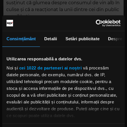
susținut că glumea despre consumul de vin alb în
culise și că a reacționat la unii dintre cei din public
care îl batjocoreau.
Au existat critici suplimentare cu privire la faptul
că Rock Am Ring are loc la Nürnberg (cunoscut
Consimțământ
Detalii
Setări publicitate
Despre
sub forma sa engleză Nürnberg), unde susținătorii
lui Hitler au organizat o serie de mitinguri în masă
ale partidului nazist între 1933 și 1938.
Utilizarea responsabilă a datelor dvs.
Noi și
cei 1022 de parteneri ai noștri
vă procesăm
Rock Am Ring/ Rock Im Park prezintă lineup-uri
datele personale, de exemplu, numărul dvs. de IP,
aproape identice, este considerat a fi unul dintre
utilizând tehnologii precum modulele cookie, pentru a
cel mai mare festivaluri anuale din Germania și
stoca și accesa informațiile de pe dispozitivul dvs., cu
unul dintre cele mai mari din lume.
scopul de a vă oferi publicitate și conținut personalizate,
Foto: Philip Anselmo și Zakk Wylde, Getty Images/
evaluări ale publicității și conținutului, informații despre
Guliver.
audiență și dezvoltare de produse. Puteți alege cine și cu
ce scopuri poate utiliza datele dvs.
PANTERA
ROCK AM RING
ROCK IM PARK