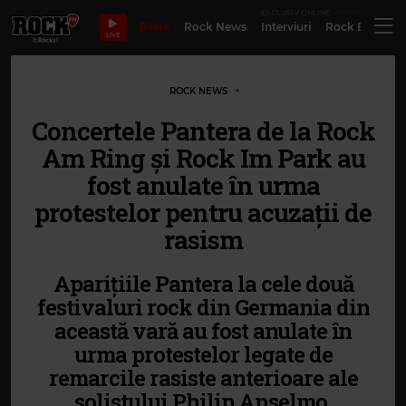
EXCLUSIV ONLINE
Bilete
Rock News
Interviuri
Rock Evergre
LIVE
ROCK NEWS
Concertele Pantera de la Rock
Am Ring şi Rock Im Park au
fost anulate în urma
protestelor pentru acuzații de
rasism
Aparițiile Pantera la cele două
festivaluri rock din Germania din
această vară au fost anulate în
urma protestelor legate de
remarcile rasiste anterioare ale
solistului Philip Anselmo.