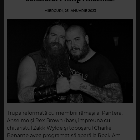
MIERCURI, 25 IANUARIE 2023
Trupa reformată cu membrii rămași ai Pantera,
Anselmo și Rex Brown (bas), împreună cu
chitaristul Zakk Wylde și toboșarul Charlie
Benante avea programat să apară la Rock Am