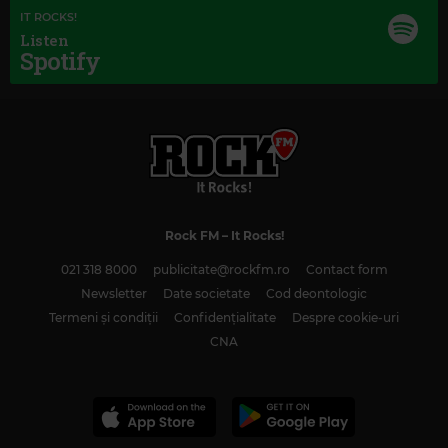
IT ROCKS!
Listen
Spotify
Magic Classic Music
JOHANNES BRAHMS
–
TRAGIC OVERTURE, OP. 81
Rock FM
– It Rocks!
021 318 8000
publicitate@rockfm.ro
Contact form
Newsletter
Date societate
Cod deontologic
Termeni și condiții
Confidențialitate
Despre cookie-uri
CNA