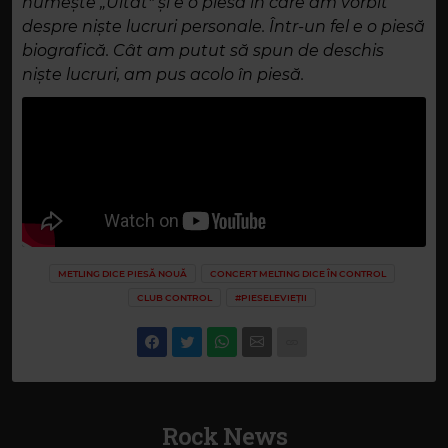
numește „Uitat" și e o piesă în care am vorbit
despre niște lucruri personale. Într-un fel e o piesă
biografică. Cât am putut să spun de deschis
niște lucruri, am pus acolo în piesă.
METLING DICE PIESĂ NOUĂ
CONCERT MELTING DICE ÎN CONTROL
CLUB CONTROL
#PIESELEVIEȚII
Rock News