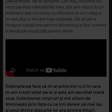
„Nevermind” de la Nirvana. Din nou, Nirvana nu
intra pe lista metaliștilor mei, dar am văzut la un
moment dat un tricou cu Nirvana la un coleg și
m-am dus și mi-am tras casetele. De acolo a
început o pasiune pentru Nirvana și a fost cumva
o revoluție muzicală pentru mine.
Întâmplarea face că m-ai prins într-o zi în care
m-am trezit setat pe ei și asta am ascultat toată
ziua. Colecționez vinyl-uri și mă uitam de
dimineață prin lista cu ce îmi doresc să mai iau
și unul dintre discurile lor era printre titluri.