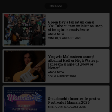
MAI MULT
Green Day a lansat un canal
YouTube cu transmisie non-stop
și imagini nemaivăzute
ANCA NIȚĂ
VINERI, 7 AUGUST 2026
Yngwie Malmsteen anunță
albumul Hell or High Water și
lansează single-ul „Now or
Never”
ANCA NIȚĂ
JOI, 6 AUGUST 2026
S-au deschis înscrierile pentru
Festivalul Mamaia 2026
MIERCURI, 5 AUGUST 2026