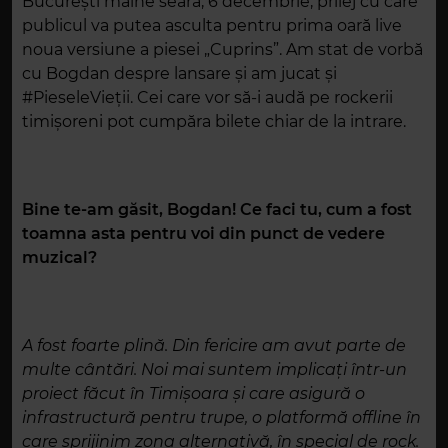
București mâine seară, 6 decembrie, prilej cu care
publicul va putea asculta pentru prima oară live
noua versiune a piesei „Cuprins”. Am stat de vorbă
cu Bogdan despre lansare și am jucat și
#PieseleVieții. Cei care vor să-i audă pe rockerii
timișoreni pot cumpăra bilete chiar de la intrare.
Bine te-am găsit, Bogdan! Ce faci tu, cum a fost
toamna asta pentru voi din punct de vedere
muzical?
A fost foarte plină. Din fericire am avut parte de
multe cântări. Noi mai suntem implicați într-un
proiect făcut în Timișoara și care asigură o
infrastructură pentru trupe, o platformă offline în
care sprijinim zona alternativă, în special de rock.