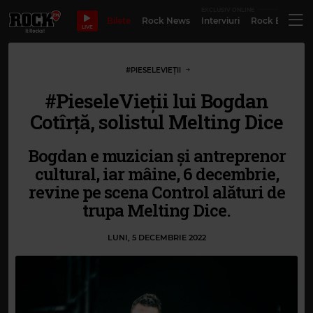
EXCLUSIV ONLINE
Bilete
Rock News
Interviuri
Rock Evergre
LIVE
#PIESELEVIEȚII
#PieseleVieții lui Bogdan
Cotîrţă, solistul Melting Dice
Bogdan e muzician și antreprenor
cultural, iar mâine, 6 decembrie,
revine pe scena Control alături de
trupa Melting Dice.
LUNI, 5 DECEMBRIE 2022