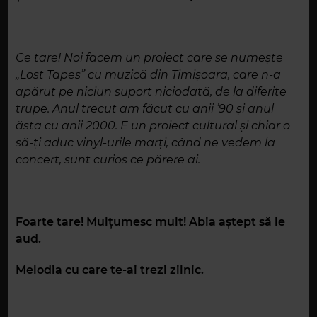
Ce tare! Noi facem un proiect care se numește
„Lost Tapes” cu muzică din Timișoara, care n-a
apărut pe niciun suport niciodată, de la diferite
trupe. Anul trecut am făcut cu anii ’90 și anul
ăsta cu anii 2000. E un proiect cultural și chiar o
să-ți aduc vinyl-urile marți, când ne vedem la
concert, sunt curios ce părere ai.
Foarte tare! Mulțumesc mult! Abia aștept să le
aud.
Melodia cu care te-ai trezi zilnic.