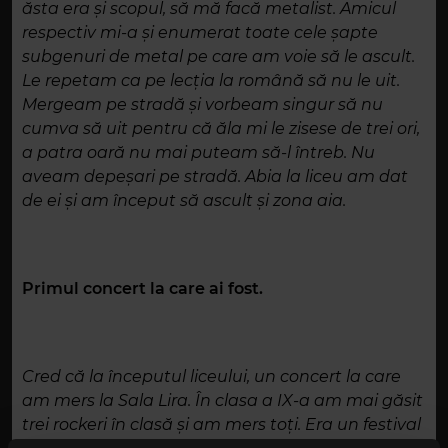
ăsta era și scopul, să mă facă metalist. Amicul
respectiv mi-a și enumerat toate cele șapte
subgenuri de metal pe care am voie să le ascult.
Le repetam ca pe lecția la română să nu le uit.
Mergeam pe stradă și vorbeam singur să nu
cumva să uit pentru că ăla mi le zisese de trei ori,
a patra oară nu mai puteam să-l întreb. Nu
aveam depeșari pe stradă. Abia la liceu am dat
de ei și am început să ascult și zona aia.
Primul concert la care ai fost.
Cred că la începutul liceului, un concert la care
am mers la Sala Lira. În clasa a IX-a am mai găsit
trei rockeri în clasă și am mers toți. Era un festival