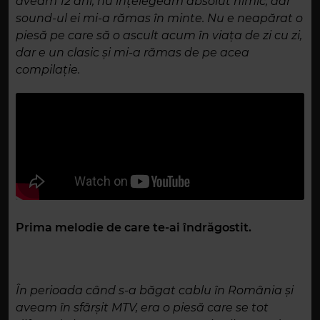
aveam 12 ani, nu înțelegeam absolut nimic, dar
sound-ul ei mi-a rămas în minte. Nu e neapărat o
piesă pe care să o ascult acum în viața de zi cu zi,
dar e un clasic și mi-a rămas de pe acea
compilație.
Prima melodie de care te-ai îndrăgostit.
În perioada când s-a băgat cablu în România și
aveam în sfârșit MTV, era o piesă care se tot