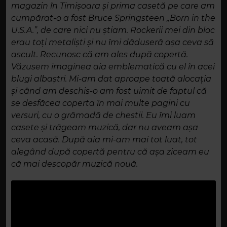
magazin în Timișoara și prima casetă pe care am
cumpărat-o a fost Bruce Springsteen „Born in the
U.S.A.”, de care nici nu știam. Rockerii mei din bloc
erau toți metaliști și nu îmi dăduseră așa ceva să
ascult. Recunosc că am ales după copertă.
Văzusem imaginea aia emblematică cu el în acei
blugi albaștri. Mi-am dat aproape toată alocația
și când am deschis-o am fost uimit de faptul că
se desfăcea coperta în mai multe pagini cu
versuri, cu o grămadă de chestii. Eu îmi luam
casete și trăgeam muzică, dar nu aveam așa
ceva acasă. După aia mi-am mai tot luat, tot
alegând după copertă pentru că așa ziceam eu
că mai descopăr muzică nouă.