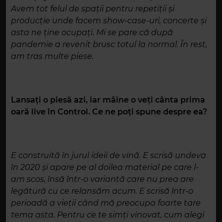
Avem tot felul de spații pentru repetiții și
producție unde facem show-case-uri, concerte și
asta ne ține ocupați. Mi se pare că după
pandemie a revenit brusc totul la normal. În rest,
am tras multe piese.
Lansați o piesă azi, iar mâine o veți cânta prima
oară live în Control. Ce ne poți spune despre ea?
E construită în jurul ideii de vină. E scrisă undeva
în 2020 și apare pe al doilea material pe care l-
am scos, însă într-o variantă care nu prea are
legătură cu ce relansăm acum. E scrisă într-o
perioadă a vieții când mă preocupa foarte tare
tema asta. Pentru ce te simți vinovat, cum alegi