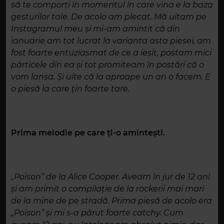
să te comporți în momentul în care vina e la baza
gesturilor tale. De acolo am plecat. Mă uitam pe
Instagramul meu și mi-am amintit că din
ianuarie am tot lucrat la varianta asta piesei, am
fost foarte entuziasmat de ce a ieșit, postam mici
părticele din ea și tot promiteam în postări că o
vom lansa. Și uite că la aproape un an o facem. E
o piesă la care țin foarte tare.
Prima melodie pe care ți-o amintești.
„Poison” de la Alice Cooper. Aveam în jur de 12 ani
și am primit o compilație de la rockerii mai mari
de la mine de pe stradă. Prima piesă de acolo era
„Poison” și mi s-a părut foarte catchy. Cum