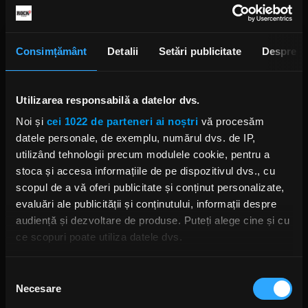
făcut de organizația studențească, ținea două,
trei nopți și veneau cam toate trupele locale. Era
o nebunie, muzical nu înțelegeai absolut nimic.
Aveau niște boxe împrumutate de undeva. Dar
Consimțământ
Detalii
Setări publicitate
Despre
noi eram ochi și urechi acolo.
Utilizarea responsabilă a datelor dvs.
Noi și
cei 1022 de parteneri ai noștri
vă procesăm
Există o piesă pe care o poți considera un guilty
datele personale, de exemplu, numărul dvs. de IP,
pleasure?
utilizând tehnologii precum modulele cookie, pentru a
stoca și accesa informațiile de pe dispozitivul dvs., cu
scopul de a vă oferi publicitate și conținut personalizate,
Nu cred neapărat în noțiune, dar înțeleg ideea
evaluări ale publicității și conținutului, informații despre
întrebării. E o piesă de la Carla's Dreams – „Ne
audiență și dezvoltare de produse. Puteți alege cine și cu
bucurăm în ciuda lor". E o piesă rock, dar în mod
ce scopuri poate utiliza datele dvs.
normal nu ascult piesele lor. Nici nu reușesc să-mi
aduc aminte cum a ajuns la mine.
Dacă ne permiteți, am dori, de asemenea:
Selecția
Necesare
Să colectăm informațiile cu privire la locația dvs.
consimțământului
geografică cu o exactitate de până la câțiva metri