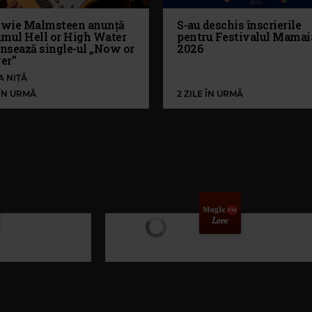
wie Malmsteen anunță
S-au deschis înscrierile
umul Hell or High Water
pentru Festivalul Mamai
ansează single-ul „Now or
2026
er”
A NIȚĂ
 ÎN URMĂ
2 ZILE ÎN URMĂ