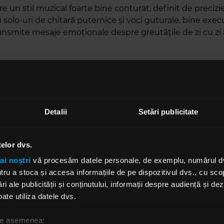
e un stil muzical foarte bine conturat, definit de precizie
 solo-uri de chitară puternice și voci guturale, bine exec
nsmite mesaje emoționale despre greutățile de zi cu zi a
 e un cântec despre cum poți rămâne captiv propriilor gân
 mintea se auto-sabotează și despre cum, uneori, tu eș
re te poate ajuta să ieși din acel spațiu mental”, a declar
nform NME.
Detalii
Setări publicitate
 formația și-a lansat primul EP, intitulat „What Is It/Kill It”
 cu Griffin Landa, membru al trupei The Acacia Strain. În 
telor dvs.
află în turneu în State, iar începând din decembrie, va 
oncerte în America Latină.
ai noștri
vă procesăm datele personale, de exemplu, numărul dvs.
u a stoca și accesa informațiile de pe dispozitivul dvs., cu scopu
 bucurat rapid de succes și recunoaștere, deschizând p
ri ale publicității și conținutului, informații despre audiență și d
um Slipknot, Bring Me The Horizon, Killswitch sau Enga
ate utiliza datele dvs.
stru nu e să urcăAcesta a încurajat oamenii să vină la co
 de asemenea: