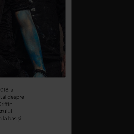
018, a
etal despre
riffin
stului
 la bas și