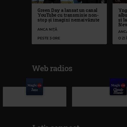
Green Day a lansat un canal
Yng
YouTube cu transmisie non-
alb
stop și imagini nemaivăzute
și l
Nev
ANCA NIȚĂ
ANC
PESTE 3 ORE
O ZI
Web radios