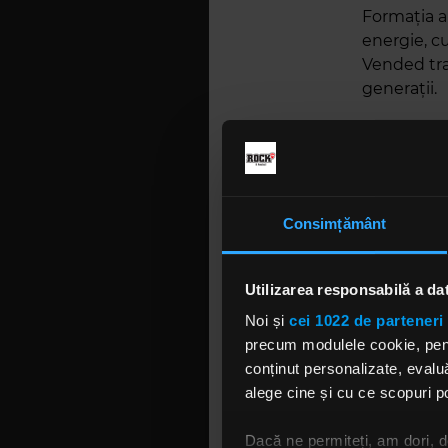
Formația ar
energie, cu
Vended tra
generații.
„’Overall’
despre cum
persoană ca
Taylor, co
Consimțământ
Anul trecut,
înregistrat
Utilizarea responsabilă a da
moment se 
serie de c
Noi și
cei 1022 de parteneri 
precum modulele cookie, pentr
Vended s-a
conținut personalizate, evaluă
trupe prec
alege cine și cu ce scopuri po
„Scopul no
Dacă ne permiteți, am dori,