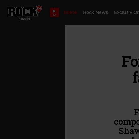
Bilete
Rock News
Exclusiv O
LIVE
Fo
f
F
compon
Shaw