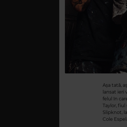
Așa tată, 
lansat ieri
felul în ca
Taylor, fiu
Slipknot, l
Cole Espel