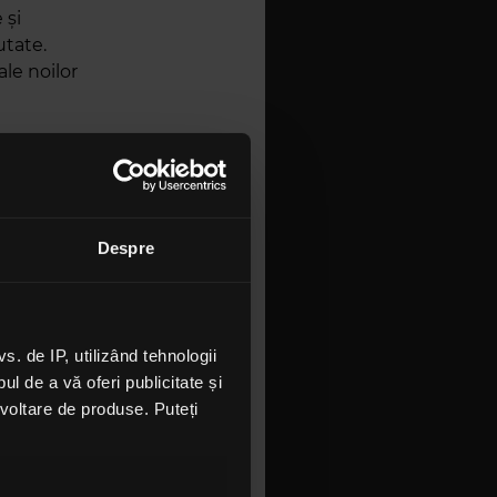
 și
utate.
le noilor
duri,
ti singura
at Griffin
Despre
. A fost
acest
avea o
 de IP, utilizând tehnologii
l de a vă oferi publicitate și
entru
ezvoltare de produse. Puteți
ge.
ncertele