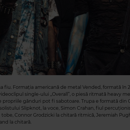
așa fiu. Formația americană de metal Vended, formată în 2
 videoclipul single-ului „Overall”, o piesă ritmată heavy m
re propriile gânduri pot fi sabotoare. Trupa e formată din G
l solistului Slipknot, la voce, Simon Crahan, fiul percuționi
a tobe, Connor Grodzicki la chitară ritmică, Jeremiah Pugh
and la chitară.