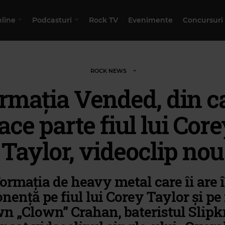
nline
Podcasturi
Rock TV
Evenimente
Concursuri
ROCK NEWS
rmația Vended, din c
ace parte fiul lui Cor
Taylor, videoclip nou
ormația de heavy metal care îi are 
ență pe fiul lui Corey Taylor și pe f
n „Clown” Crahan, bateristul Slipkn