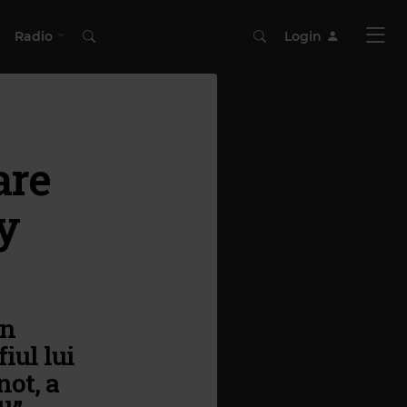
Radio
Login
are
ey
în
iul lui
ot, a