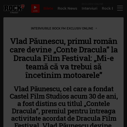
EXCLUSIV ONLINE
Bilete
Rock News
Interviuri
Rock Evergre
LIVE
INTERVIURILE ROCK FM EXCLUSIV ONLINE
Vlad Păunescu, primul român
care devine „Conte Dracula” la
Dracula Film Festival: „Mi-e
teamă că va trebui să
încetinim motoarele”
Vlad Păunescu, cel care a fondat
Castel Film Studios acum 30 de ani,
a fost distins cu titlul „Contele
Dracula”, premiul pentru întreaga
activitate acordat de Dracula Film
Festival. Vlad Păunescu devine,