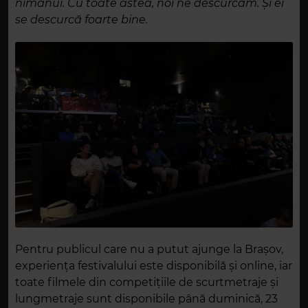
nimănui. Cu toate astea, noi ne descurcăm. Și ei
se descurcă foarte bine.
Pentru publicul care nu a putut ajunge la Brașov,
experiența festivalului este disponibilă și online, iar
toate filmele din competițiile de scurtmetraje și
lungmetraje sunt disponibile până duminică, 23