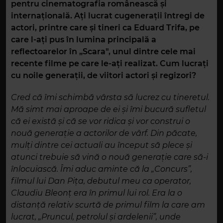
pentru cinematografia românească și
internațională. Ați lucrat cugenerații întregi de
actori, printre care și tineri ca Eduard Trifa, pe
care l-ați pus în lumina principală a
reflectoarelor în „Scara", unul dintre cele mai
recente filme pe care le-ați realizat. Cum lucrați
cu noile generații, de viitori actori și regizori?
Cred că îmi schimbă vârsta să lucrez cu tineretul.
Mă simt mai aproape de ei și îmi bucură sufletul
că ei există și că se vor ridica și vor construi o
nouă generație a actorilor de vârf. Din păcate,
mulți dintre cei actuali au început să plece și
atunci trebuie să vină o nouă generație care să-i
înlocuiască. Îmi aduc aminte că la „Concurs”,
filmul lui Dan Pița, debutul meu ca operator,
Claudiu Bleonț era în primul lui rol. Era la o
distanță relativ scurtă de primul film la care am
lucrat, „Pruncul, petrolul și ardelenii”, unde