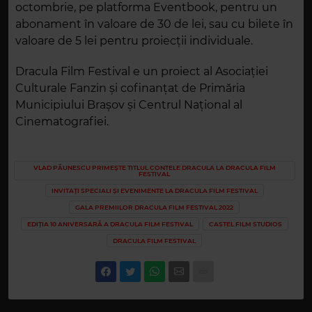
octombrie, pe platforma Eventbook, pentru un
abonament în valoare de 30 de lei, sau cu bilete în
valoare de 5 lei pentru proiecții individuale.
Dracula Film Festival e un proiect al Asociației
Culturale Fanzin și cofinanțat de Primăria
Municipiului Brașov și Centrul Național al
Cinematografiei.
VLAD PĂUNESCU PRIMEȘTE TITLUL CONTELE DRACULA LA DRACULA FILM
FESTIVAL
INVITAȚI SPECIALI ȘI EVENIMENTE LA DRACULA FILM FESTIVAL
GALA PREMIILOR DRACULA FILM FESTIVAL 2022
EDIȚIA 10 ANIVERSARĂ A DRACULA FILM FESTIVAL
CASTEL FILM STUDIOS
DRACULA FILM FESTIVAL