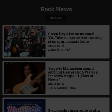
Rock News
MAI MULT
Green Day a lansat un canal
YouTube cu transmisie non-stop
și imagini nemaivăzute
ANCA NIȚĂ
2 ZILE ÎN URMĂ
Yngwie Malmsteen anunță
albumul Hell or High Water și
lansează single-ul „Now or
Never”
ANCA NIȚĂ
JOI, 6 AUGUST 2026
S-au deschis înscrierile pentru