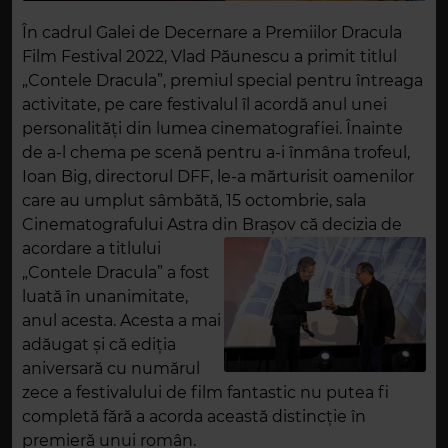
În cadrul Galei de Decernare a Premiilor Dracula
Film Festival 2022, Vlad Păunescu a primit titlul
„Contele Dracula”, premiul special pentru întreaga
activitate, pe care festivalul îl acordă anul unei
personalități din lumea cinematografiei. Înainte
de a-l chema pe scenă pentru a-i înmâna trofeul,
Ioan Big, directorul DFF, le-a mărturisit oamenilor
care au umplut sâmbătă, 15 octombrie, sala
Cinematografului Astra din
Brașov că decizia de
acordare a titlului
„Contele Dracula” a fost
luată în unanimitate,
anul acesta. Acesta a mai
adăugat și că ediția
aniversară cu numărul
zece a festivalului de film fantastic nu putea fi
completă fără a acorda această distincție în
premieră unui român.