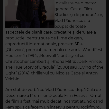
În calitate de director
general Castel Film
Studios şi de producător,
Vlad Păunescu s-a
ocupat de toate
aspectele de planificare, pregătire şi derulare a
producţiei pentru sute de filme de gen,
coproducţii internaţionale, precum SF-ul
„Oblivion”, premiat cu medalia de aur la WorldFest
Houston în 1994; „Beowulf”, fantasy-ul cu
Christopher Lambert şi Rhona Mitra; „Dark Prince:
The True Story of Dracula” (2000) sau „Dying of the
Light” (2014), thriller-ul cu Nicolas Cage şi Anton
Yelchin.
Am stat de vorbă cu Vlad Păunescu după Gala de
Decernare a Premiilor Dracula Film Festival. Omul
de film a fost mai mult decât încântat atunci când
i-am spus că facem un interviu pentru rockfm.ro.,