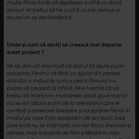
multe filme încât să depășesc o cifră cu două
zerouri. Ar trebui să fie o cifră cu trei zerouri și
atunci m-aș declarafericit.
Unde și cum vă doriți să crească mai departe
acest proiect ?
Mi-aș dori cel mai mult ca statul să ajute puțin
industria. Pentru că fără un ajutor din partea
statului, o industrie cum e cea a filmului nu
poate să crească la infinit. Mi-e teamă că va
trebui să încetinim motoarele dacă guvernanții
nu se vor abate puțin de la televizorul care le
conferă o oarecare libertate și să sprijine filmul în
modul pe care îl tot așteptăm de ani buni, însă
care încă nu se întâmplă. Am tot făcut memorii și
adrese, însă industria de film e lăsată în voia