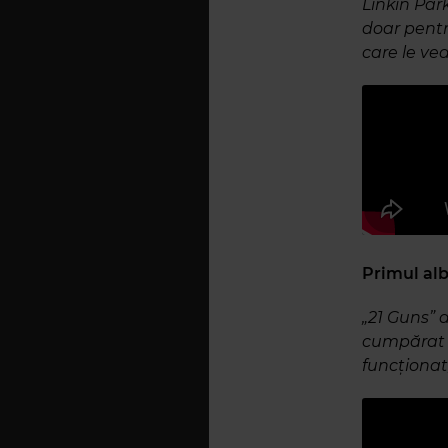
Linkin Par
doar pentr
care le ve
Primul alb
„21 Guns” 
cumpărat a
funcționat