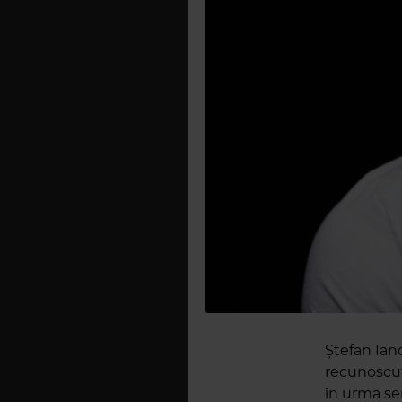
Ștefan Ianc
recunoscut
în urma ser