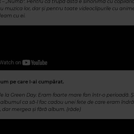
k – „Numb". Pentru că trupa asta e sinonimă cu copilăr
u muzica lor, dar și pentru toate videoclipurile cu anim
deam cu ei.
um pe care l-ai cumpărat.
de la Green Day. Eram foarte mare fan într-o perioadă. 
lbumul ca să-l fac cadou unei fete de care eram îndrăg
, dar mergea și fără album. (râde)