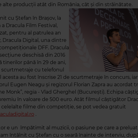
e alte producții atât din România, cât și din străinătate.
it cu Ștefan în Brașov, la
a a Dracula Film Festival,
zat, pentru al patrulea an
 Dracula Digital, una dintre
 competiționale DFF. Dracula
o secțiune deschisă din 2016
ă tinerilor până în 29 de ani,
e scurtmetraje cu telefonul
 acesta au fost înscrise 21 de scurtmetraje în concurs, iar
torul Eugen Neagu și regizorul Florian Zapra au acordat t
The Monk”, regia - Vlad Gherghel (București). Echipa câști
remiu în valoare de 500 euro. Atât filmul câștigător Drac
i celelalte filme din competiție, se pot vedea gratuit
culadigital.ro
.
or e un împătimit al muzicii, o pasiune pe care a preluat
M-am întâlnit cu Ștefan cu o seară înainte de interviu, dup