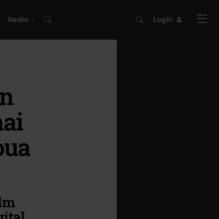
Radio
Login
an
mai
oua
ilm
ital,