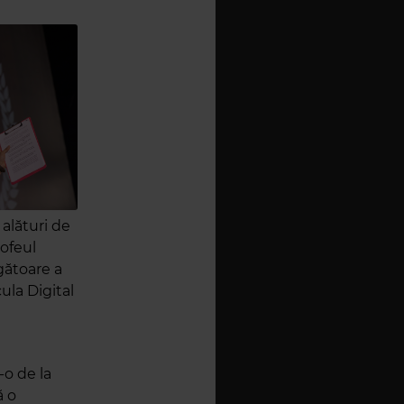
 alături de
rofeul
gătoare a
ula Digital
-o de la
ă o