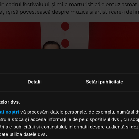
in cadrul festivalului, și mi-a mărturisit că e entuziasma
ții și să povestească despre muzica și artiștii care-i defi
Detalii
Setări publicitate
telor dvs.
ai noștri
vă procesăm datele personale, de exemplu, numărul dvs.
u a stoca și accesa informațiile de pe dispozitivul dvs., cu scopu
ri ale publicității și conținutului, informații despre audiență și d
ate utiliza datele dvs.