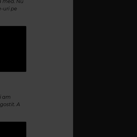
ia mea. Nu
e-uri pe
Și am
ostit. A