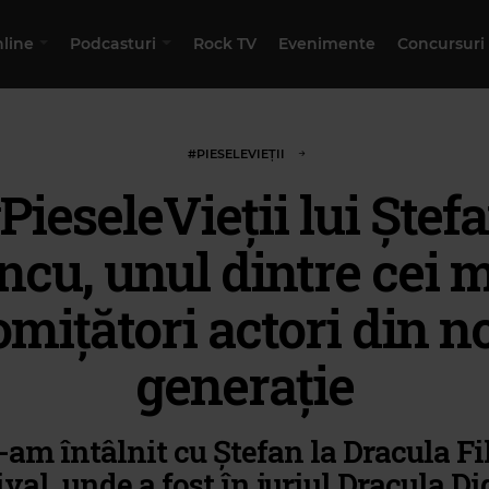
nline
Podcasturi
Rock TV
Evenimente
Concursuri
#PIESELEVIEȚII
PieseleVieții lui Ștef
ncu, unul dintre cei 
omițători actori din n
generație
am întâlnit cu Ștefan la Dracula F
ival, unde a fost în juriul Dracula Dig