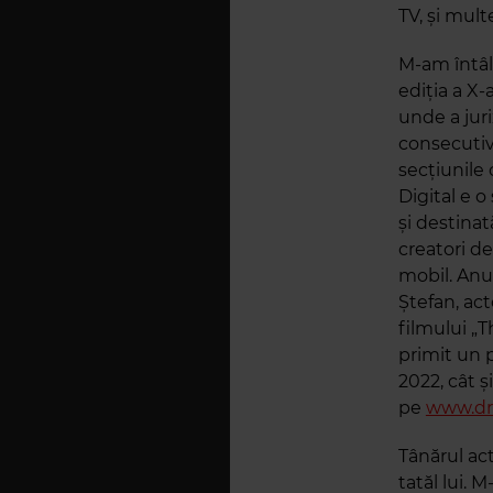
TV, și mult
M-am întâln
ediția a X-
unde a juri
consecutiv,
secțiunile
Digital e 
și destinat
creatori d
mobil. Anul
Ștefan, ac
filmului „
primit un p
2022, cât ș
pe
www.dra
Tânărul act
tatăl lui. 