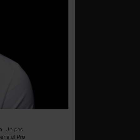
um „Un pas
erialul Pro