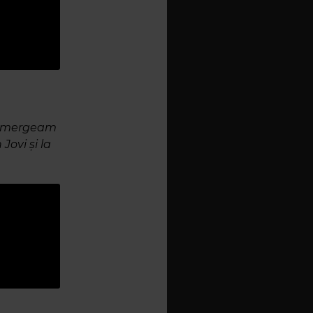
ic mergeam
Jovi și la