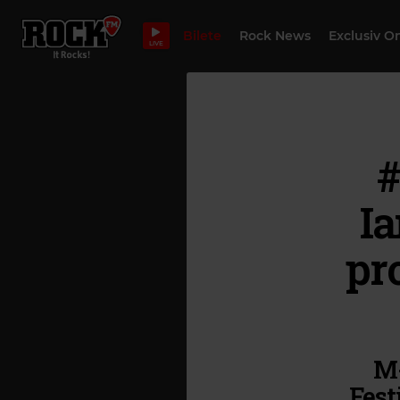
Bilete
Rock News
Exclusiv O
LIVE
#
Ia
pr
M-
Fest