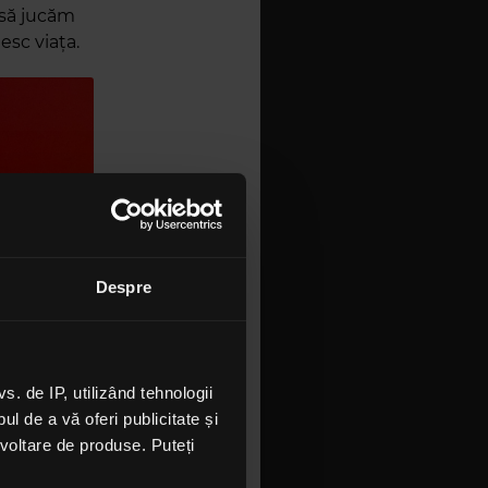
t să jucăm
nesc viața.
Despre
 de IP, utilizând tehnologii
l de a vă oferi publicitate și
ezvoltare de produse. Puteți