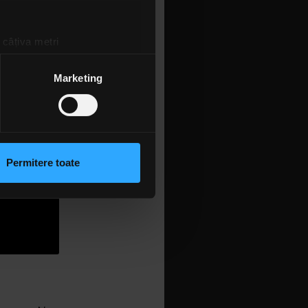
 câțiva metri
amprentare)
țele la
secțiunea cu detalii
.
Marketing
iano". Țin
 sociale și pentru a analiza
rmații cu privire la modul în
n urma folosirii serviciilor
Permitere toate
lizarea modulelor noastre