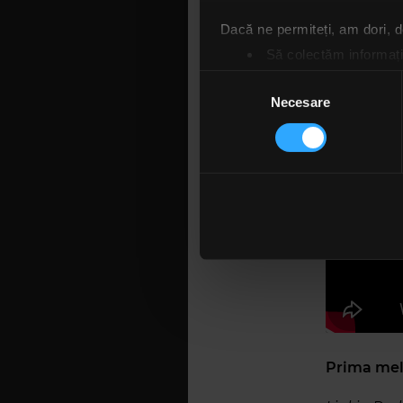
Dacă ne permiteți, am dori,
Să colectăm informații
Să vă identificăm disp
Selecția
Găsiți mai multe informații d
Necesare
consimțământului
Prima melo
Vă puteți modifica sau retra
E de la tr
Folosim cookie-uri pentru a pe
minte că e
traficul. De asemenea, le ofer
care folosiți site-ul nostru. A
lor. În cazul în care alegeți 
cookie.
Prima melo