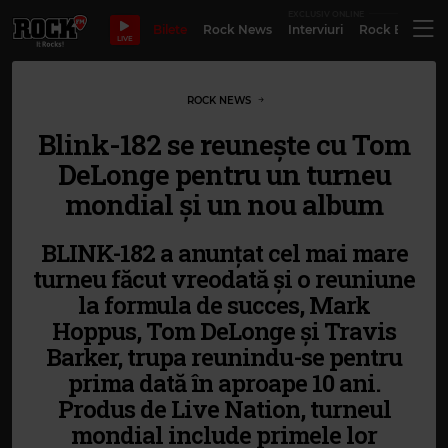
EXCLUSIV ONLINE
Bilete
Rock News
Interviuri
Rock Evergre
LIVE
ROCK NEWS
Blink-182 se reunește cu Tom
DeLonge pentru un turneu
mondial și un nou album
BLINK-182 a anunțat cel mai mare
turneu făcut vreodată și o reuniune
la formula de succes, Mark
Hoppus, Tom DeLonge și Travis
Barker, trupa reunindu-se pentru
prima dată în aproape 10 ani.
Produs de Live Nation, turneul
mondial include primele lor