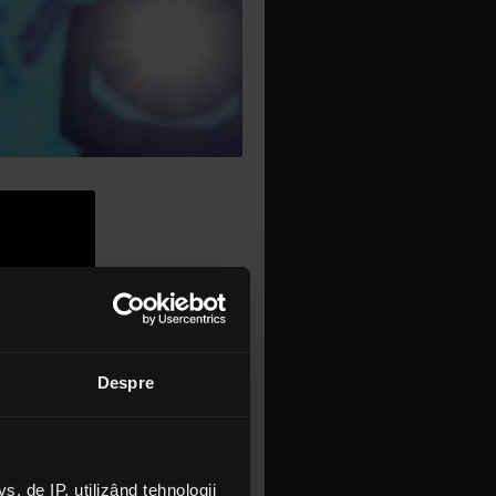
Despre
igmouth
și „Running
in
n episod al
 de IP, utilizând tehnologii