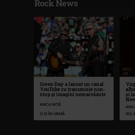
Rock News
Green Day a lansat un canal
Yng
YouTube cu transmisie non-
alb
stop și imagini nemaivăzute
și l
Nev
ANCA NIȚĂ
ANC
O ZI ÎN URMĂ
JOI,