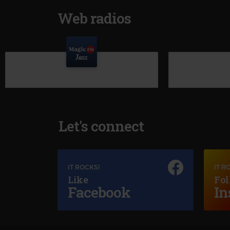
Web radios
Let's connect
IT ROCKS!
IT R
Like
Fol
Facebook
In
Magic Jazz