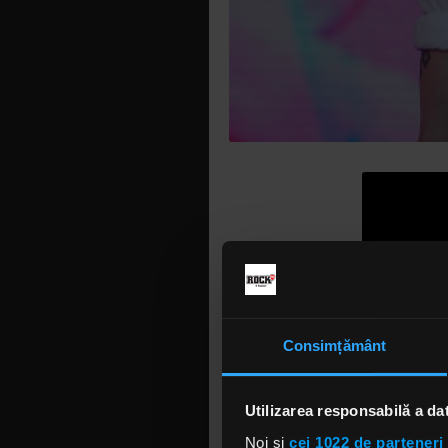
Consimțământ
„Shout” le
Strikes Ag
Up That Hil
Utilizarea responsabilă a da
„Stranger 
Noi și
cei 1022 de parteneri 