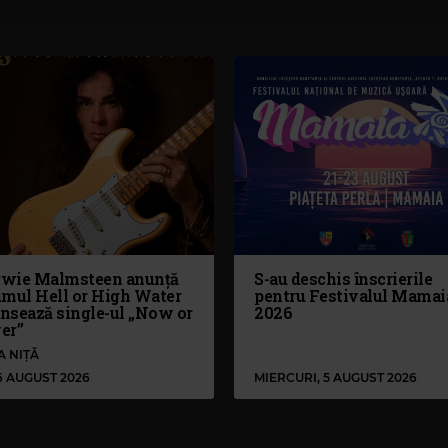
wie Malmsteen anunță
S-au deschis înscrierile
umul Hell or High Water
pentru Festivalul Mamai
ansează single-ul „Now or
2026
er”
A NIȚĂ
 6 AUGUST 2026
MIERCURI, 5 AUGUST 2026