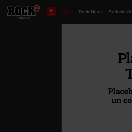
Bilete
Rock News
Exclusiv O
LIVE
Pl
T
Placeb
un co