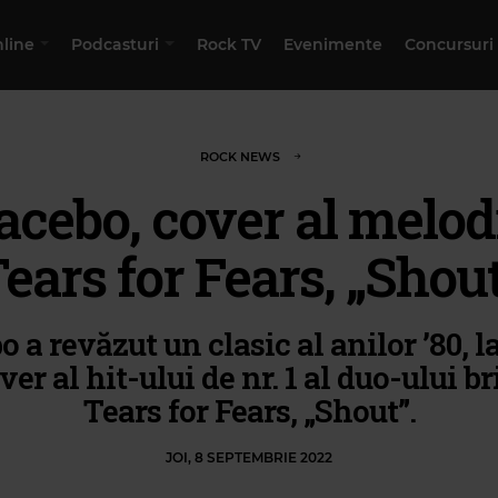
nline
Podcasturi
Rock TV
Evenimente
Concursuri
ROCK NEWS
acebo, cover al melod
ears for Fears, „Shou
o a revăzut un clasic al anilor ’80, 
ver al hit-ului de nr. 1 al duo-ului br
Tears for Fears, „Shout”.
JOI, 8 SEPTEMBRIE 2022