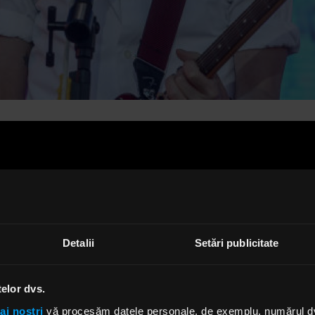
Detalii
Setări publicitate
 urmează altor coveruri celebre realizate de Placebo: „B
ain” de la The Smiths, „Where Is My Mind?” al The Pixies 
l”, melodia Kate Bush devenită hitul verii 2022. Actorul d
telor dvs.
Things”, Jamie Campbell Bower, a dezvăluit recent într-u
ai noștri
vă procesăm datele personale, de exemplu, numărul dvs.