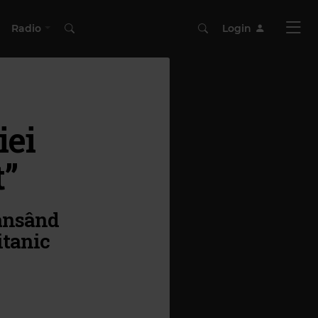
Radio
Login
iei
t”
lansând
itanic