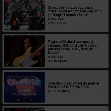
Green Day a lansat un canal
YouTube cu transmisie non-stop
și imagini nemaivăzute
ANCA NIȚĂ
PESTE O ORĂ
Yngwie Malmsteen anunță
albumul Hell or High Water și
lansează single-ul „Now or
Never”
ANCA NIȚĂ
O ZI ÎN URMĂ
S-au deschis înscrierile pentru
Festivalul Mamaia 2026
2 ZILE ÎN URMĂ