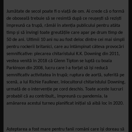
Jumătate de secol poate fi o viață de om. Ai crede că o formă
de oboseală trebuie să se resimtă după ce reușești să reziști
împreună ca trupă, rămâi în atenția publicului pentru atâta
timp și să învingi toate greutățile care apar pe drum timp de
50 de ani. Ultimii 10 ani nu au fost deloc dintre cei mai simpli
pentru rockerii britanici, care au întâmpinat câteva provocări
semnificative: plecarea chitaristului K.K. Downing din 2011,
vestea venită în 2018 că Glenn Tipton se luptă cu boala
Parkinson din 2008, lucru care l-a forțat să își reducă
semnificativ activitatea în trupă; ruptura de aortă, suferită pe
scenă, a lui Richie Faulkner, înlocuitorul chitaristului Downing,
urmată de o intervenție pe cord deschis. Toate aceste lucruri
probabil că au contribuit,, împreună cu pandemia, la
amânarea acestui turneu planificat inițial să aibă loc în 2020.
Așteptarea a fost mare pentru fanii români care își doreau să