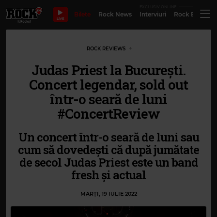
EXCLUSIV ONLINE
Bilete
Rock News
Interviuri
Rock Evergre
LIVE
ROCK REVIEWS
Judas Priest la București.
Concert legendar, sold out
într-o seară de luni
#ConcertReview
Un concert într-o seară de luni sau
cum să dovedești că după jumătate
de secol Judas Priest este un band
fresh și actual
MARȚI, 19 IULIE 2022