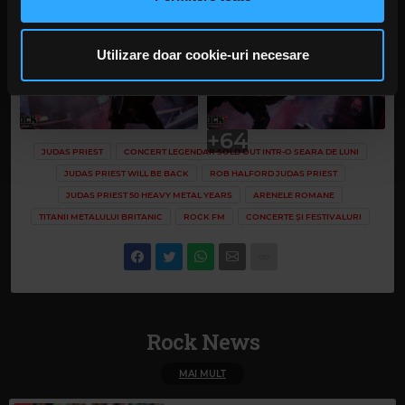
rețele sociale, de publicitate și de analize informații cu
privire la modul în care folosiți site-ul nostru. Aceștia le
pot combina cu alte informații oferite de dvs. sau culese
Utilizare doar cookie-uri necesare
în urma folosirii serviciilor lor. În cazul în care alegeți să
continuați să utilizați website-ul nostru, sunteți de acord
cu utilizarea modulelor noastre cookie.
+64
JUDAS PRIEST
CONCERT LEGENDAR SOLD OUT INTR-O SEARA DE LUNI
JUDAS PRIEST WILL BE BACK
ROB HALFORD JUDAS PRIEST
JUDAS PRIEST 50 HEAVY METAL YEARS
ARENELE ROMANE
TITANII METALULUI BRITANIC
ROCK FM
CONCERTE ȘI FESTIVALURI
Rock News
MAI MULT