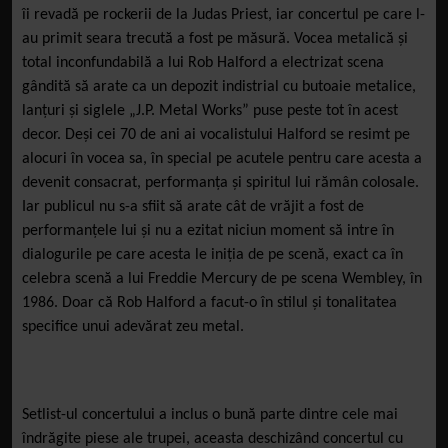
îi revadă pe rockerii de la Judas Priest, iar concertul pe care l-
au primit seara trecută a fost pe măsură. Vocea metalică și
total inconfundabilă a lui Rob Halford a electrizat scena
gândită să arate ca un depozit indistrial cu butoaie metalice,
lanțuri și siglele „J.P. Metal Works” puse peste tot în acest
decor. Deși cei 70 de ani ai vocalistului Halford se resimt pe
alocuri în vocea sa, în special pe acutele pentru care acesta a
devenit consacrat, performanța și spiritul lui rămân colosale.
Iar publicul nu s-a sfiit să arate cât de vrăjit a fost de
performanțele lui și nu a ezitat niciun moment să intre în
dialogurile pe care acesta le iniția de pe scenă, exact ca în
celebra scenă a lui Freddie Mercury de pe scena Wembley, în
1986. Doar că Rob Halford a facut-o în stilul și tonalitatea
specifice unui adevărat zeu metal.
Setlist-ul concertului a inclus o bună parte dintre cele mai
îndrăgite piese ale trupei, aceasta deschizând concertul cu