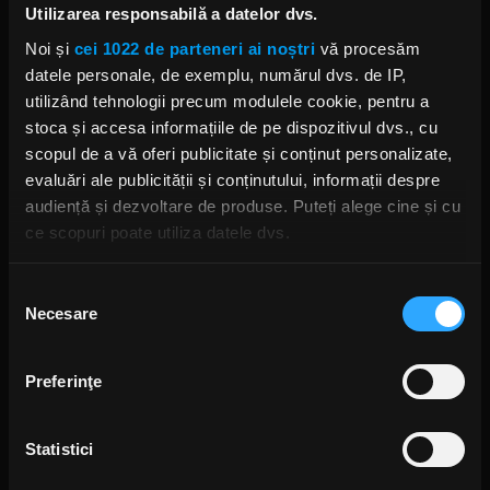
SLIPKNOT
THE CLOWN SLIPKNOT
SLIPKNOT COREY TAYLOR
Utilizarea responsabilă a datelor dvs.
ALL HAIL THE YETI
Noi și
cei 1022 de parteneri ai noștri
vă procesăm
datele personale, de exemplu, numărul dvs. de IP,
utilizând tehnologii precum modulele cookie, pentru a
stoca și accesa informațiile de pe dispozitivul dvs., cu
scopul de a vă oferi publicitate și conținut personalizate,
Rock News
evaluări ale publicității și conținutului, informații despre
audiență și dezvoltare de produse. Puteți alege cine și cu
MAI MULT
ce scopuri poate utiliza datele dvs.
Dacă ne permiteți, am dori, de asemenea:
Selecția
Green Day a lansat un canal
YouTube cu transmisie non-stop
Necesare
Să colectăm informațiile cu privire la locația dvs.
consimțământului
și imagini nemaivăzute
geografică cu o exactitate de până la câțiva metri
ANCA NIȚĂ
Să vă identificăm dispozitivul scanândul-l în mod
16 ORE ÎN URMĂ
Preferinţe
activ după caracteristici specifice (amprentare)
Găsiți mai multe informații despre procesarea datelor
Yngwie Malmsteen anunță
Statistici
dvs. personale și configurați-vă preferințele la
secțiunea
albumul Hell or High Water și
cu detalii
. Vă puteți modifica sau retrage oricând acordul
lansează single-ul „Now or