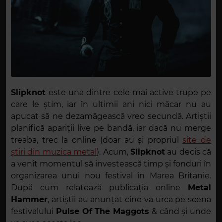
Slipknot
este una dintre cele mai active trupe pe
care le știm, iar în ultimii ani nici măcar nu au
apucat să ne dezamăgească vreo secundă. Artiștii
planifică apariții live pe bandă, iar dacă nu merge
treaba, trec la online (doar au și propriul
site de
știri din muzica metal
).
Acum,
Slipknot
au decis că
a venit momentul să investească timp și fonduri în
organizarea unui nou festival în Marea Britanie.
După cum relatează publicația online
Metal
Hammer
, artiștii au anunțat cine va urca pe scena
festivalului
Pulse Of The Maggots
& când și unde