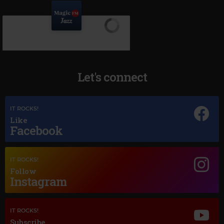
Let's connect
IT ROCKS!
Like
Facebook
Magic Jazz
IT ROCKS!
FRANK SINATRA
Follow
–
STELLA BY STARLIGHT
Instagram
IT ROCKS!
Subscribe