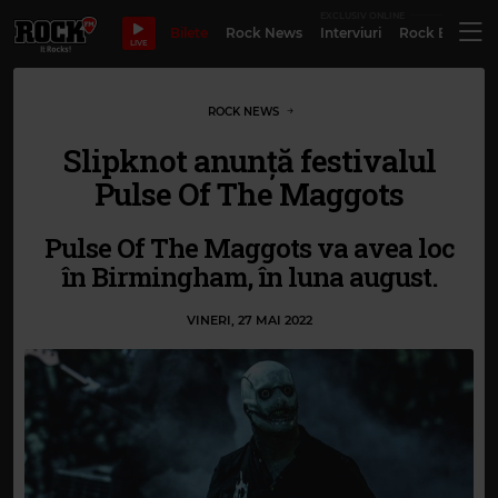
EXCLUSIV ONLINE
Bilete
Rock News
Interviuri
Rock Evergre
LIVE
ROCK NEWS
Slipknot anunță festivalul
Pulse Of The Maggots
Pulse Of The Maggots va avea loc
în Birmingham, în luna august.
VINERI, 27 MAI 2022