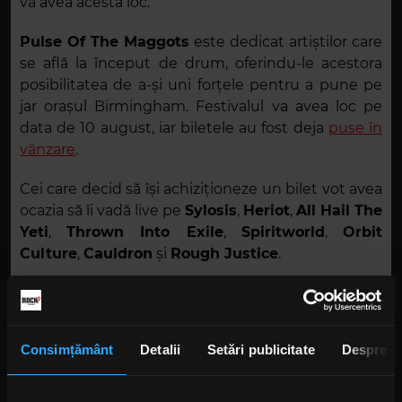
va avea acesta loc.
Pulse Of The Maggots
este dedicat artiștilor care
se află la început de drum, oferindu-le acestora
posibilitatea de a-și uni forțele pentru a pune pe
jar orașul Birmingham. Festivalul va avea loc pe
data de 10 august, iar biletele au fost deja
puse în
vânzare
.
Cei care decid să își achiziționeze un bilet vot avea
ocazia să îi vadă live pe
Sylosis
,
Heriot
,
All Hail The
Yeti
,
Thrown Into Exile
,
Spiritworld
,
Orbit
Culture
,
Cauldron
și
Rough Justice
.
Foto: Facebook, Slipknot
Consimțământ
Detalii
Setări publicitate
Despre
Poster: Metal Hammer