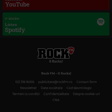
YouTube
IT ROCKS!
Listen
Spotify
Rock FM
– It Rocks!
021 318 8000
publicitate@rockfm.ro
Contact form
Newsletter
Date societate
Cod deontologic
Termeni și condiții
Confidențialitate
Despre cookie-uri
CNA
Magic Classic Music
MAX BRUCH
–
SCOTTISH FANTASY FOR VIOLIN AND ORCHESTRA, OP. 46:
I. INTRODUCTION: GRAVE, ADAGIO CANTABILE