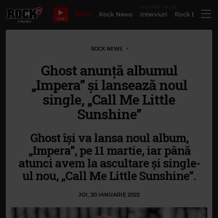
EXCLUSIV ONLINE
Bilete
Rock News
Interviuri
Rock Evergre
LIVE
ROCK NEWS
Ghost anunță albumul
„Impera” și lansează noul
single, „Call Me Little
Sunshine”
Ghost își va lansa noul album,
„Impera”, pe 11 martie, iar până
atunci avem la ascultare și single-
ul nou, „Call Me Little Sunshine”.
JOI, 20 IANUARIE 2022