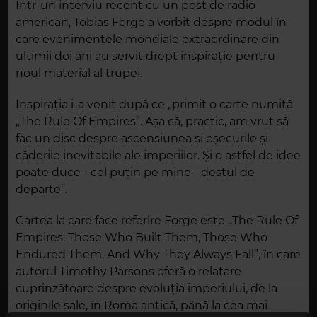
Într-un interviu recent cu un post de radio
american, Tobias Forge a vorbit despre modul în
care evenimentele mondiale extraordinare din
ultimii doi ani au servit drept inspirație pentru
noul material al trupei.
Inspirația i-a venit după ce „primit o carte numită
„The Rule Of Empires”. Așa că, practic, am vrut să
fac un disc despre ascensiunea și eșecurile și
căderile inevitabile ale imperiilor. Și o astfel de idee
poate duce - cel puțin pe mine - destul de
departe”.
Cartea la care face referire Forge este „The Rule Of
Empires: Those Who Built Them, Those Who
Endured Them, And Why They Always Fall”, în care
autorul Timothy Parsons oferă o relatare
cuprinzătoare despre evoluția imperiului, de la
originile sale, în Roma antică, până la cea mai