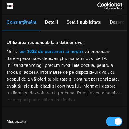
recentă întruchipare a sa din secolul al XX-lea. El
explică ce constituie un imperiu și oferă sugestii
despre ceea ce imperiile din trecut ne pot spune
Consimțământ
Detalii
Setări publicitate
Despre
despre propriul moment istoric.
În urmă cu patru luni, Ghost a anunțat un turneu
de 26 de date, fiind co-headliner în SUA cu
Utilizarea responsabilă a datelor dvs.
Volbeat și invitații speciali, Twin Temple.
Noi și
cei 1022 de parteneri ai noștri
vă procesăm
datele personale, de exemplu, numărul dvs. de IP,
Foto: Getty Images/ Guliver.
utilizând tehnologii precum modulele cookie, pentru a
stoca și accesa informațiile de pe dispozitivul dvs., cu
scopul de a vă oferi publicitate și conținut personalizate,
evaluări ale publicității și conținutului, informații despre
GHOST
audiență și dezvoltare de produse. Puteți alege cine și cu
ce scopuri poate utiliza datele dvs.
Dacă ne permiteți, am dori, de asemenea:
Selecția
Necesare
Să colectăm informațiile cu privire la locația dvs.
consimțământului
Rock News
geografică cu o exactitate de până la câțiva metri