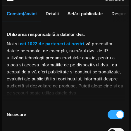
Consimțământ
Detalii
Setări publicitate
Despre
Utilizarea responsabilă a datelor dvs.
Noi și
cei 1022 de parteneri ai noștri
vă procesăm
datele personale, de exemplu, numărul dvs. de IP,
utilizând tehnologii precum modulele cookie, pentru a
Foto: Getty Images/ Guliver.
stoca și accesa informațiile de pe dispozitivul dvs., cu
scopul de a vă oferi publicitate și conținut personalizate,
GHOST
VOLBEAT
evaluări ale publicității și conținutului, informații despre
audiență și dezvoltare de produse. Puteți alege cine și cu
ce scopuri poate utiliza datele dvs.
Dacă ne permiteți, am dori, de asemenea:
Selecția
Rock News
Necesare
Să colectăm informațiile cu privire la locația dvs.
consimțământului
geografică cu o exactitate de până la câțiva metri
MAI MULT
Să vă identificăm dispozitivul scanândul-l în mod