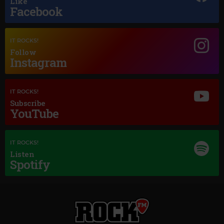
Like
Facebook
Magic Jazz
FLORA MARTINEZ
–
BLUE MOON
IT ROCKS!
Follow
Instagram
IT ROCKS!
Subscribe
YouTube
IT ROCKS!
Listen
Spotify
Magic Classic Music
CÉCILE CHAMINADE
–
LA LISONJERA