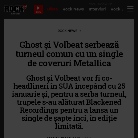
EXCLUSIV ONLINE
Bilete
Rock News
Interviuri
Rock Evergre
LIVE
ROCK NEWS
Ghost și Volbeat serbează
turneul comun cu un single
de coveruri Metallica
Ghost și Volbeat vor fi co-
headlineri în SUA începând cu 25
ianuarie și, pentru a serba turneul,
trupele s-au alăturat Blackened
Recordings pentru a lansa un
single de șapte inci, în ediție
limitată.