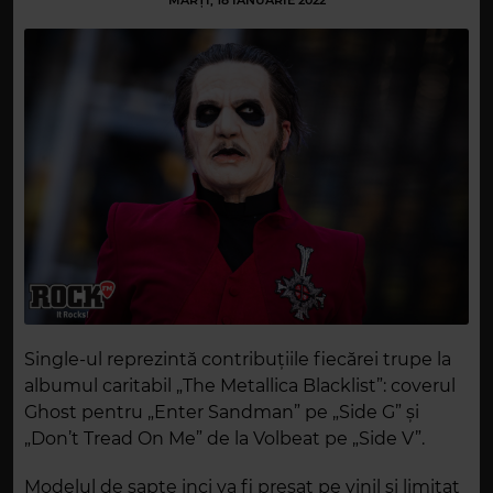
MARȚI, 18 IANUARIE 2022
Single-ul reprezintă contribuțiile fiecărei trupe la
albumul caritabil „The Metallica Blacklist”: coverul
Ghost pentru „Enter Sandman” pe „Side G” și
„Don’t Tread On Me” de la Volbeat pe „Side V”.
Modelul de șapte inci va fi presat pe vinil și limitat