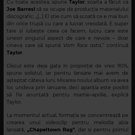
Cu toate acestea, spune
Taylor
, soarta a făcut ca
Joe Barresi
să se ocupe de producția materialului
discografic. „[…
] El
știe cum să scoată ce e mai bun
din orice trupă cu care a lucrat vreodată. E super
tare și iubește ceea ce facem, lucru care este
uneori singurul aspect de care e nevoie – doar
cineva care să spună
Vom face asta
,” continuă
Taylor
.
Discul este deja gata în proporție de vreo 90%,
spune solistul, iar pentru lansare mai avem de
așteptat câteva luni. Mixarea noului album va avea
loc undeva prin ianuarie, deci apariția este posibil
să fie anunțată pentru martie–aprilie, explică
Taylor.
La momentul actual, formația se concentrează pe
crearea unui videoclip pentru melodia abia
lansată,
„Chapeltown Rag”
, dar și pentru primul