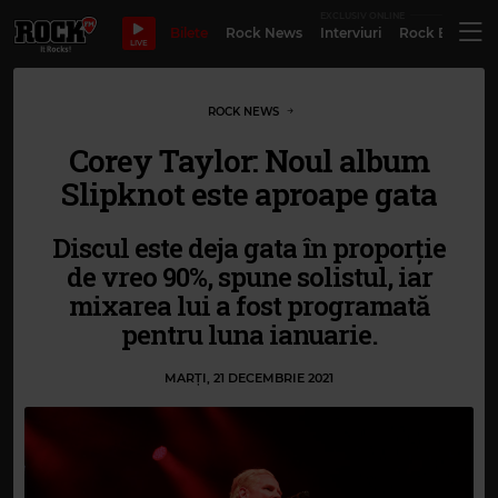
EXCLUSIV ONLINE
Bilete
Rock News
Interviuri
Rock Evergre
LIVE
ROCK NEWS
Corey Taylor: Noul album
Slipknot este aproape gata
Discul este deja gata în proporție
de vreo 90%, spune solistul, iar
mixarea lui a fost programată
pentru luna ianuarie.
MARȚI, 21 DECEMBRIE 2021