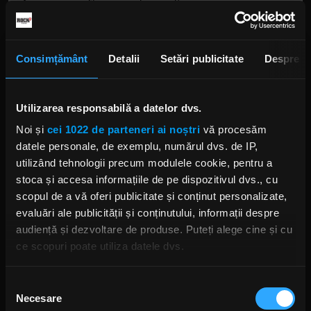
cântec ce va fi extras de pe disc.
Consimțământ
Detalii
Setări publicitate
Despre
Utilizarea responsabilă a datelor dvs.
Noi și
cei 1022 de parteneri ai noștri
vă procesăm
datele personale, de exemplu, numărul dvs. de IP,
Foto: Facebook,
Corey Taylor
utilizând tehnologii precum modulele cookie, pentru a
stoca și accesa informațiile de pe dispozitivul dvs., cu
scopul de a vă oferi publicitate și conținut personalizate,
SLIPKNOT
THE CLOWN SLIPKNOT
ALBUM SLIPKNOT
WANYK
evaluări ale publicității și conținutului, informații despre
WE ARE NOT YOUR KIND
COREY TAYLOR
audiență și dezvoltare de produse. Puteți alege cine și cu
ce scopuri poate utiliza datele dvs.
Dacă ne permiteți, am dori, de asemenea:
Selecția
Necesare
Să colectăm informațiile cu privire la locația dvs.
consimțământului