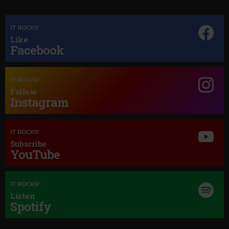
IT ROCKS!
Like
Facebook
Magic Jazz
RAY CHARLES
–
UNCHAIN MY HEART
IT ROCKS!
Follow
Instagram
IT ROCKS!
Subscribe
YouTube
IT ROCKS!
Listen
Spotify