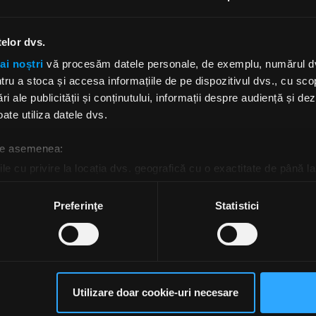
erminat să nu scot un album complet,” spune el. „Ne
i toată inima în fiecare piesă pe care o creăm. Și să 
telor dvs.
tru ca numai trei dintre ele să ajungă la radio și să fie
ai noștri
vă procesăm datele personale, de exemplu, numărul dvs.
 ele să își amintească fanii, apoi celelalte șapte să stea p
u a stoca și accesa informațiile de pe dispozitivul dvs., cu scopu
e praf – de ce? Nu mai are niciun sens să facem asta. Aș
ri ale publicității și conținutului, informații despre audiență și d
le câteva [albume], vor fi doar câte cinci sau șase 
ate utiliza datele dvs.
ă
Draiman
.
 de asemenea:
usține că societatea în care trăim acum este una în care l
le cu privire la locația dvs. geografică cu o exactitate de până la
uțin câte puțin și nu există persoană care să se p
ozitivul scanândul-l în mod activ după caracteristici specifice (
ucru. „Și oricât de mult aș aprecia, în mod egoist
espre procesarea datelor dvs. personale și configurați-vă preferin
Preferinţe
Statistici
le sau ideea de a spune o întreagă poveste, nu îi po
ge oricând acordul din Declarația despre modulele cookie.
re nu le pot accepta”.
David
recunoaște că nu îl deranj
sta, fiecare melodie să spună propria poveste – „accep
rsonaliza conținutul și anunțurile, pentru a oferi funcții de rețele
nt,” spune el.
im partenerilor de rețele sociale, de publicitate și de analize info
ebook,
Disturbed
ceștia le pot combina cu alte informații oferite de dvs. sau culese î
Utilizare doar cookie-uri necesare
să continuați să utilizați website-ul nostru, sunteți de acord cu uti