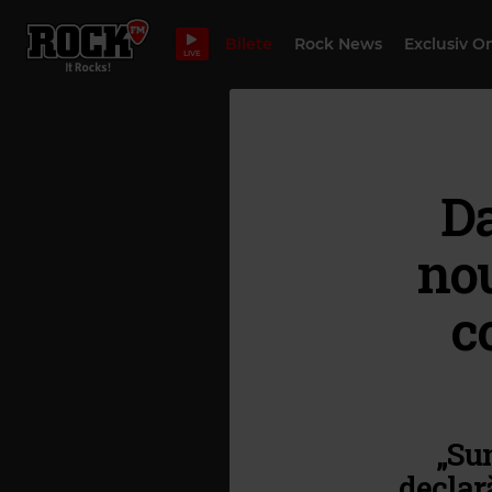
Bilete
Rock News
Exclusiv O
LIVE
Da
nou
c
„Su
declar