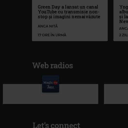
Green Day a lansat un canal
Yng
YouTube cu transmisie non-
alb
stop și imagini nemaivăzute
și l
Nev
ANCA NIȚĂ
ANC
17 ORE ÎN URMĂ
2 ZI
Web radios
Let's connect