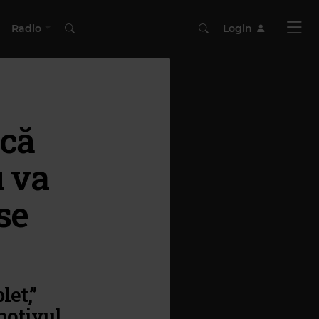
Radio
Login
 că
u va
se
et,”
motivul