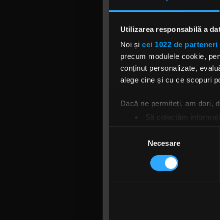
„Sunt det
sufletul ș
Utilizarea responsabilă a da
melodii pen
Noi și
cei 1022 de parteneri 
și numai de
precum modulele cookie, pentr
se umple d
conținut personalizate, evaluă
următoare
alege cine și cu ce scopuri po
informeaz
Dacă ne permiteți, am dori,
Artistul s
Să colectăm informații
consumă p
Să vă identificăm disp
Selecția
acestui l
Găsiți mai multe informații d
Necesare
consimțământului
conceptua
Vă puteți modifica sau retra
oamenii ca
momentul ă
Folosim cookie-uri pentru a pe
așa cum su
traficul. De asemenea, le ofer
Foto: Fac
care folosiți site-ul nostru. A
lor. În cazul în care alegeți 