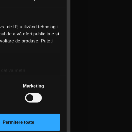
 punem tot
scriem zece
 recunoscute
 de IP, utilizând tehnologii
e un raft să
l de a vă oferi publicitate și
a că pentru
ezvoltare de produse. Puteți
piese,” ne
ucrurile se
 câțiva metri
oată opune
amprentare)
, albumele
țele la
secțiunea cu detalii
.
Marketing
t forța pe
ează ca, în
t lucrurile
 sociale și pentru a analiza
rmații cu privire la modul în
n urma folosirii serviciilor
Permitere toate
lizarea modulelor noastre