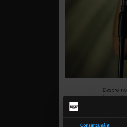
Despre nou
timp, cel 
materialu
asta, într
Metal Inj
îmbrăca fo
Consimțământ