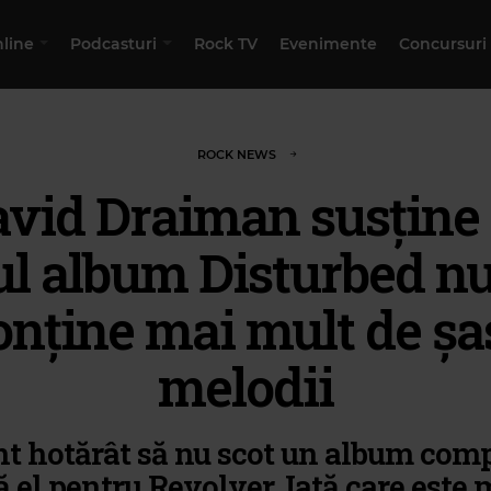
nline
Podcasturi
Rock TV
Evenimente
Concursuri
ROCK NEWS
vid Draiman susține
l album Disturbed n
onține mai mult de șa
melodii
nt hotărât să nu scot un album compl
ă el pentru Revolver. Iată care este 