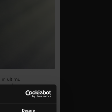
 în ultimul
nd acela că
e”. De data
ația online
urmează va
Despre