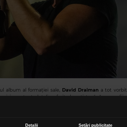
l album al formației sale,
David Draiman
a tot vorbit
mai important detaliu oferit de artist până acum fii
l va semăna cu modul în care
Disturbed
suna „în tinereț
-un interviu acordat pentru
Revolver
și preluat de public
ection
, muzicianul mărturisește și că albumul ce 
rma unui EP.
Detalii
Setări publicitate