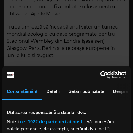
decembrie și poate fi ascultat exclusiv pentru
utilizatorii Apple Music.
Trupa urmează să înceapă anul viitor un turneu
mondial ecologic, cu date programate pentru
Stadionul Wembley din Londra (șase seri),
Glasgow, Paris, Berlin și alte orașe europene în
lunile iulie și august.
Foto: Getty Images/ Guliver.
Consimțământ
Detalii
Setări publicitate
Despre
COLDPLAY
Utilizarea responsabilă a datelor dvs.
Noi și
cei 1022 de parteneri ai noștri
vă procesăm
datele personale, de exemplu, numărul dvs. de IP,