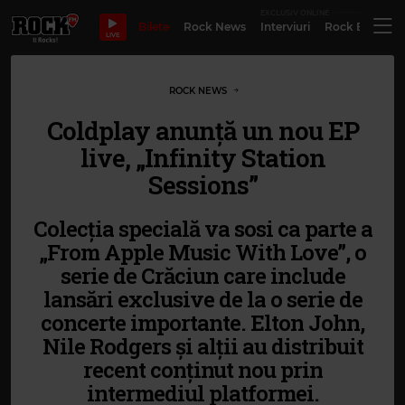
EXCLUSIV ONLINE
Bilete
Rock News
Interviuri
Rock Evergre
LIVE
ROCK NEWS
Coldplay anunță un nou EP
live, „Infinity Station
Sessions”
Colecția specială va sosi ca parte a
„From Apple Music With Love”, o
serie de Crăciun care include
lansări exclusive de la o serie de
concerte importante. Elton John,
Nile Rodgers și alții au distribuit
recent conținut nou prin
intermediul platformei.