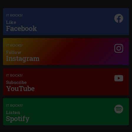
IT ROCKS!
Like
Facebook
Magic Classic Music
Magic Jazz
GERALD FINZI
–
ECLOGUE, OP.10
LOUIS ARMSTRONG
–
A FOGGY DAY
IT ROCKS!
Follow
Instagram
IT ROCKS!
Subscribe
YouTube
Magic Love
IT ROCKS!
Listen
MAGIC LOVE
Spotify