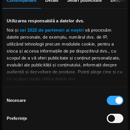
Consimțământ
Detalii
Setări publicitate
Despre
Foto: Facebook,
Ghost
Utilizarea responsabilă a datelor dvs.
Noi și
cei 1022 de parteneri ai noștri
vă procesăm
datele personale, de exemplu, numărul dvs. de IP,
GHOST
TOBIAS FORGE
INTERVIU TOBIAS FORGE
PAPA EMERITUS
utilizând tehnologii precum modulele cookie, pentru a
PAPA NIHIL
stoca și accesa informațiile de pe dispozitivul dvs., cu
scopul de a vă oferi publicitate și conținut personalizate,
evaluări ale publicității și conținutului, informații despre
audiență și dezvoltare de produse. Puteți alege cine și cu
ce scopuri poate utiliza datele dvs.
Rock News
Dacă ne permiteți, am dori, de asemenea:
Selecția
MAI MULT
Necesare
Să colectăm informațiile cu privire la locația dvs.
consimțământului
geografică cu o exactitate de până la câțiva metri
Green Day a lansat un canal
Să vă identificăm dispozitivul scanândul-l în mod
YouTube cu transmisie non-stop
Preferinţe
și imagini nemaivăzute
activ după caracteristici specifice (amprentare)
ANCA NIȚĂ
Găsiți mai multe informații despre procesarea datelor