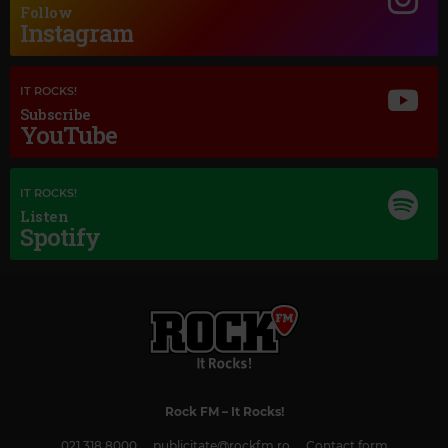
Follow
Instagram
IT ROCKS!
Subscribe
YouTube
IT ROCKS!
Listen
Spotify
Rock FM
– It Rocks!
Magic Classic Music
021 318 8000
publicitate@rockfm.ro
Contact form