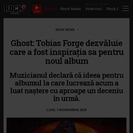
EXCLUSIV ONLINE
Bilete
Rock News
Interviuri
Rock Evergre
LIVE
ROCK NEWS
Ghost: Tobias Forge dezvăluie
care a fost inspirația sa pentru
noul album
Muzicianul declară că ideea pentru
albumul la care lucrează acum a
luat naștere cu aproape un deceniu
în urmă.
LUNI, 1 NOIEMBRIE 2021