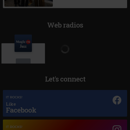
Web radios
Let's connect
Magic Jazz
IT ROCKS!
MACY GRAY
–
I TRY
Like
Facebook
IT ROCKS!