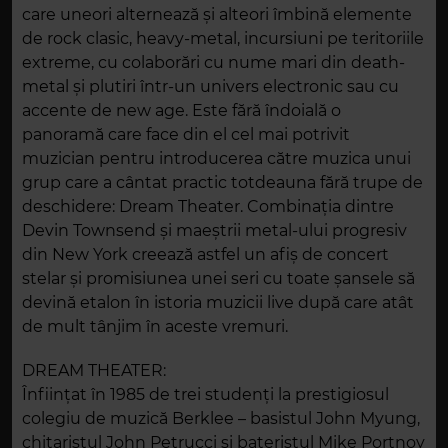
care uneori alternează şi alteori îmbină elemente
de rock clasic, heavy-metal, incursiuni pe teritoriile
extreme, cu colaborări cu nume mari din death-
metal şi plutiri într-un univers electronic sau cu
accente de new age. Este fără îndoială o
panoramă care face din el cel mai potrivit
muzician pentru introducerea către muzica unui
grup care a cântat practic totdeauna fără trupe de
deschidere: Dream Theater. Combinaţia dintre
Devin Townsend şi maeştrii metal-ului progresiv
din New York creează astfel un afiş de concert
stelar şi promisiunea unei seri cu toate şansele să
devină etalon în istoria muzicii live după care atât
de mult tânjim în aceste vremuri.
DREAM THEATER:
Înființat în 1985 de trei studenți la prestigiosul
colegiu de muzică Berklee – basistul John Myung,
chitaristul John Petrucci și bateristul Mike Portnoy