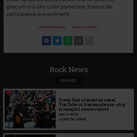
precum și a site-urilor partenere, înainte de
participarea la eveniment.
DEVIN TOWNSEND
DREAM THEATER
Rock News
MAI MULT
Green Day a lansat un canal
YouTube cu transmisie non-stop
și imagini nemaivăzute
ANCA NIȚĂ
4 ORE ÎN URMĂ