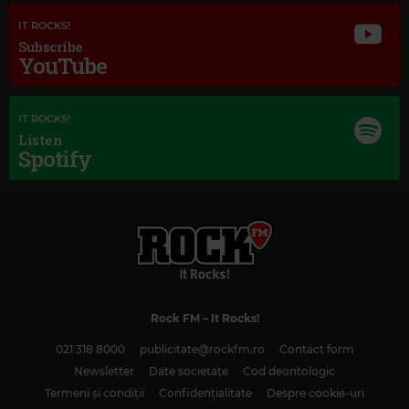
IT ROCKS!
Subscribe
YouTube
IT ROCKS!
Listen
Kiss FM
Spotify
#1 HIT RADIO
–
PUBLICITATE
Magic Love
EURYTHMICS
–
LOVE IS A STRANGER
Rock FM
– It Rocks!
021 318 8000
publicitate@rockfm.ro
Contact form
Newsletter
Date societate
Cod deontologic
Termeni și condiții
Confidențialitate
Despre cookie-uri