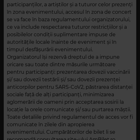
participanților, a artiștilor și a tuturor celor prezenți
în zona evenimentului, accesul în zona de concert
se va face în baza regulamentului organizatorului,
ce va include respectarea tuturor restricțiilor și a
posibilelor condiții suplimentare impuse de
autoritățile locale înainte de eveniment și în
timpul desfășurării evenimentului.
Organizatorul își rezervă dreptul de a impune
oricare sau toate dintre măsurile următoare
pentru participanți: prezentarea dovezii vaccinării
și/ sau dovezii testării și/ sau dovezii prezenței
anticorpilor pentru SARS-CoV2, păstrarea distanței
sociale față de alți participanți, minimizarea
aglomerării de oameni prin acceptarea sosirii la
locație la orele comunicate și/ sau purtarea măștii.
Toate detaliile privind regulamentul de acces vor fi
comunicate în zilele din apropierea
evenimentului. Cumpărătorilor de bilet li se
recomandă consultarea site-ului AmBilet.ro,