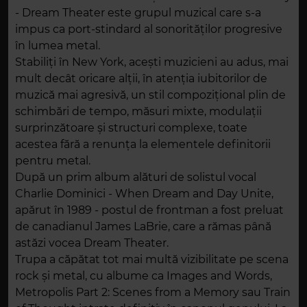
- Dream Theater este grupul muzical care s-a
impus ca port-stindard al sonorităților progresive
în lumea metal.
Stabiliți în New York, acești muzicieni au adus, mai
mult decât oricare alții, în atenția iubitorilor de
muzică mai agresivă, un stil compozițional plin de
schimbări de tempo, măsuri mixte, modulații
surprinzătoare și structuri complexe, toate
acestea fără a renunța la elementele definitorii
pentru metal.
După un prim album alături de solistul vocal
Charlie Dominici - When Dream and Day Unite,
apărut în 1989 - postul de frontman a fost preluat
de canadianul James LaBrie, care a rămas până
astăzi vocea Dream Theater.
Trupa a căpătat tot mai multă vizibilitate pe scena
rock și metal, cu albume ca Images and Words,
Metropolis Part 2: Scenes from a Memory sau Train