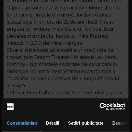
of Thought intrate definitiv în canonul genului. La
clape s-au succedat virtuozii Kevin Moore, Derek
Sherinian și, în cele din urmă, Jordan Rudess
(astăzi deja membru de 22 de ani), însă în rest
singura schimbare majoră a avut loc odată cu
plecarea membrului fondator Mike Portnoy,
înlocuit în 2010 de Mike Mangini.
Chiar și traiectoria ulterioară a unora dintre cei
trecuți prin Dream Theater - în special, evident,
Portnoy - și proiectele separate ale celor care au
rămas pe loc arată creativitatea excepțională a
muzicienilor care au activat de-a lungul timpului
în trupă.
Cel mai recent album, Distance Over Time, apărut
acum doi ani, este ca o sinteză muzicală a carierei
trupei, apreciat atât de fanii noi, mereu uimiți de
versatilitatea și virtuozitatea acestor muzicieni, cât
și de cei mai vechi, care reclamau într-o vreme
Consimțământ
Detalii
Setări publicitate
Despre
excesul de tehnică, preferând cântecele inspirate