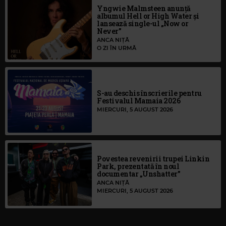
Yngwie Malmsteen anunță
albumul Hell or High Water și
lansează single-ul „Now or
Never”
ANCA NIȚĂ
O ZI ÎN URMĂ
S-au deschis înscrierile pentru
Festivalul Mamaia 2026
MIERCURI, 5 AUGUST 2026
Povestea revenirii trupei Linkin
Park, prezentată în noul
documentar „Unshatter”
ANCA NIȚĂ
MIERCURI, 5 AUGUST 2026