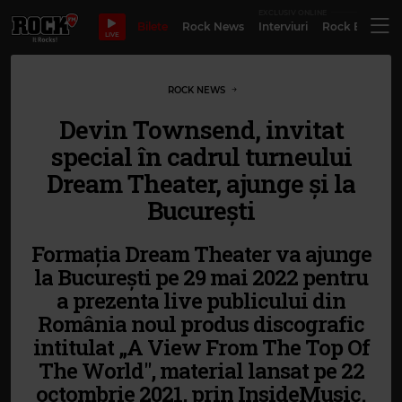
EXCLUSIV ONLINE
Bilete
Rock News
Interviuri
Rock Evergre
LIVE
ROCK NEWS
Devin Townsend, invitat
special în cadrul turneului
Dream Theater, ajunge și la
București
Formația Dream Theater va ajunge
la București pe 29 mai 2022 pentru
a prezenta live publicului din
România noul produs discografic
intitulat „A View From The Top Of
The World", material lansat pe 22
octombrie 2021, prin InsideMusic.