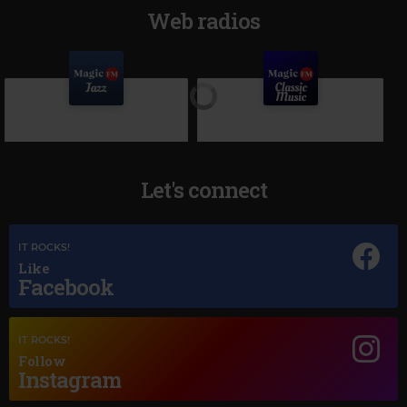
Web radios
Let's connect
IT ROCKS!
Like
Facebook
Magic Jazz
Magic Classic Music
RAY CHARLES A SONG FOR YOU
GERALD FINZI
–
ECLOGUE, OP.10
IT ROCKS!
Follow
Instagram