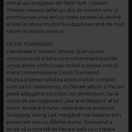
metal-ului progresiv din New York – Dream
Theater creează astfel un afiş de concert unic şi
promisiunea unei seri cu toate şansele să devină
etalon în istoria muzicii live după care atât de mult
tânjim în aceste vremuri.
DEVIN TOWNSEND:
Flamboaiant. Versatil. Virtuoz. Şi am putea
continua mult şi bine cu enumerarea însuşirilor
unuia dintre ultimii copii teribili ai scenei rock şi
metal contemporane: Devin Townsend.
Muzica şi personalitatea acestui artist complet
sunt ca un caleidoscop, cu fiecare album şi fiecare
piesă adăugând noi culori, noi dimensiuni. De la
vocea de pe magistralul „Sex and Religion" al lui
Steve Vai până la furia creativă de pe proiectul
Strapping Young Lad, mergând mai departe prin
proiectele solo cu diferite nume, Townsend a
reuşit să surprindă de fiecare dată cu o creaţie