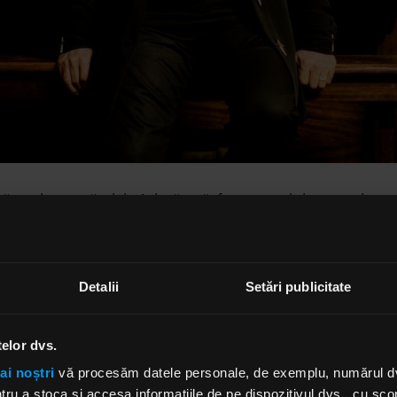
că nu le scapă nicio înjurătură, foarte puțini oameni se 
, relatează publicația online
Blabbermouth
, se numără 
tler
. Într-un interviu acordat pentru podcastul
„On T
 declarat că a fost influențat de părinții lui stricți, catolic
Detalii
Setări publicitate
e copii în casă,” declară el. „Niciunul dintre noi nu av
jure. Așa că, atunci când ieșeam din casă, obișnuiam să
ură de pe stradă. Apoi, într-o zi, îi strigam pe unii cu
telor dvs.
eva s-a plâns de limbajul meu, iar poliția a venit să mă spe
ai noștri
vă procesăm datele personale, de exemplu, numărul dvs.
 m-a bătut cu cureaua în ultimul hal. Asta m-a oprit din î
u a stoca și accesa informațiile de pe dispozitivul dvs., cu scopu