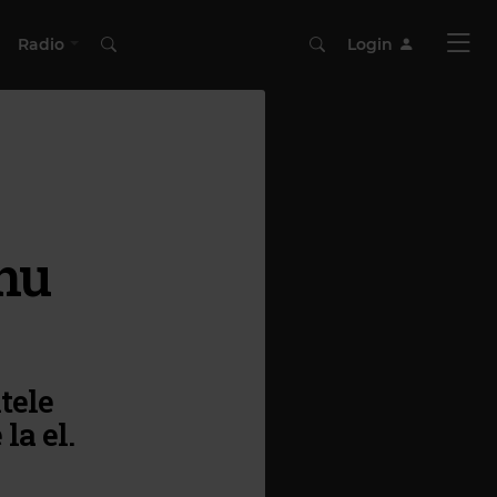
Radio
Login
 nu
tele
la el.