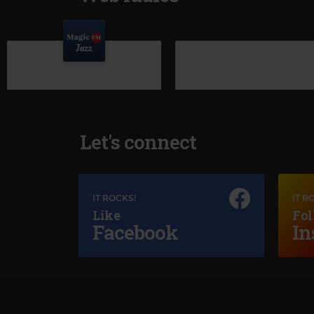
Let's connect
IT ROCKS!
IT R
Like
Fol
Magic Jazz
Facebook
In
RAY CHARLES A SONG FOR YOU