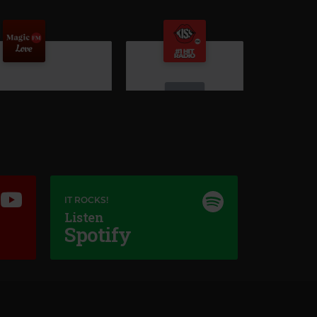
Kiss FM
#1 HIT RADIO
–
KISS FM
IT ROCKS!
Listen
Spotify
agic Love
S
–
LOVE IS A STRANGER