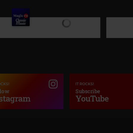
OCKS!
IT ROCKS!
low
Subscribe
stagram
YouTube
M
EURYTHMIC