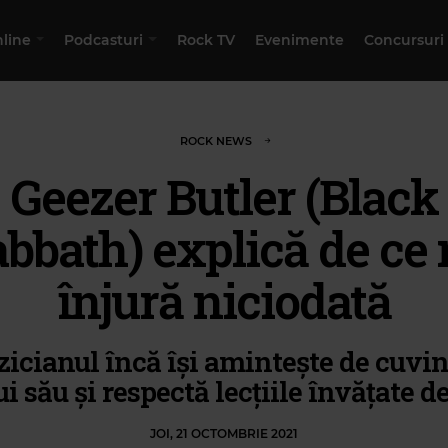
nline
Podcasturi
Rock TV
Evenimente
Concursuri
ROCK NEWS
Geezer Butler (Black
bbath) explică de ce
înjură niciodată
icianul încă își amintește de cuvin
ui său și respectă lecțiile învățate de 
JOI, 21 OCTOMBRIE 2021