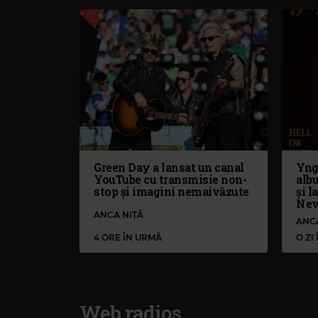
Green Day a lansat un canal
Yng
YouTube cu transmisie non-
alb
stop și imagini nemaivăzute
și l
Nev
ANCA NIȚĂ
ANC
4 ORE ÎN URMĂ
O ZI
Web radios