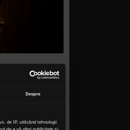
pot mândri.
și basistul
he RAGS”
,
i.
Despre
ea vreodată
 am cea mai
 nume urâte
rie, la mine
 de IP, utilizând tehnologii
njurat,” își
l de a vă oferi publicitate și