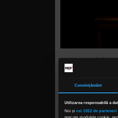
Cu faptul 
Printre ei
Geezer Bu
muzicianul a
Consimțământ
„Erau șapt
voie să în
spurcată g
Utilizarea responsabilă a da
etc, și cin
Noi și
cei 1022 de parteneri 
acasă. Tata
precum modulele cookie, pentr