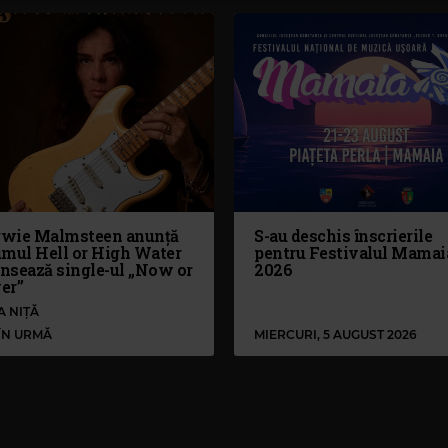
wie Malmsteen anunță
S-au deschis înscrierile
umul Hell or High Water
pentru Festivalul Mamai
ansează single-ul „Now or
2026
er”
A NIȚĂ
 ÎN URMĂ
MIERCURI, 5 AUGUST 2026