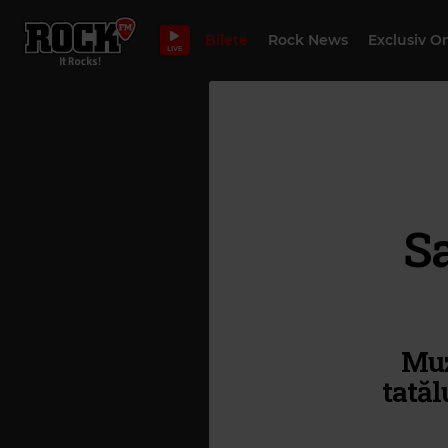
Bilete
Rock News
Exclusiv O
LIVE
Sa
Muz
tatăl