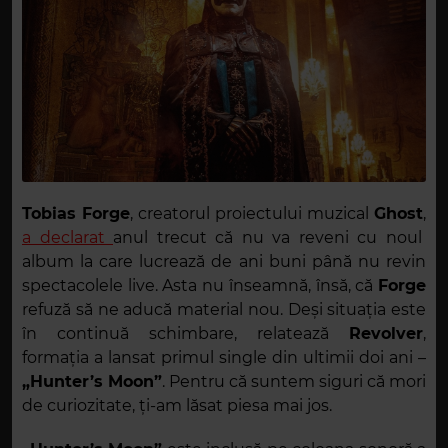
Tobias Forge
, creatorul proiectului muzical
Ghost
,
a declarat
anul trecut că nu va reveni cu noul
album la care lucrează de ani buni până nu revin
spectacolele live. Asta nu înseamnă, însă, că
Forge
refuză să ne aducă material nou. Deși situația este
în continuă schimbare, relatează
Revolver
,
formația a lansat primul single din ultimii doi ani –
„Hunter’s Moon”
. Pentru că suntem siguri că mori
de curiozitate, ți-am lăsat piesa mai jos.