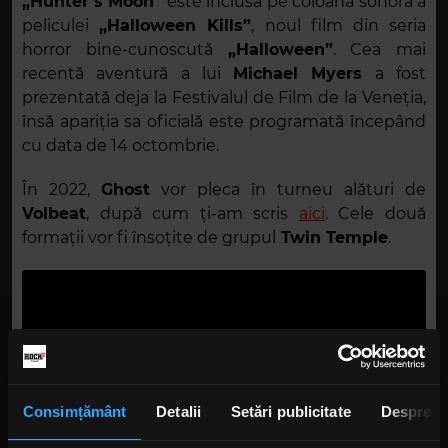
„Hunter’s Moon”
este inclusă pe coloana sonoră a
peliculei
„Halloween Kills”
, noul film din seria
horror bine-cunoscută
„Halloween”
. Cea mai
recentă aventură a lui
Michael Myers
a fost
prezentată deja la Festivalul de Film de la Veneția,
însă apariția sa oficială este programată începând
cu data de 14 octombrie.
În 2022,
Ghost
vor pleca în turneu alături de
Volbeat
, după cum ți-am scris
aici
. Cele două
formații vor fi însoțite de grupul
Twin Temple
.
Consimțământ
Detalii
Setări publicitate
Despre