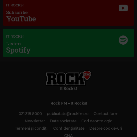
IT ROCKS!
Subscribe
YouTube
IT ROCKS!
Listen
Spotify
Magic Classic Music
ANTONÍN DVOŘÁK
–
PRAGUE WALTZES
Rock FM
– It Rocks!
021 318 8000
publicitate@rockfm.ro
Contact form
Newsletter
Date societate
Cod deontologic
Termeni și condiții
Confidențialitate
Despre cookie-uri
CNA