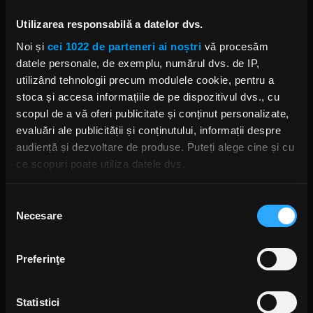
Foto: Facebook,
Ghost
Utilizarea responsabilă a datelor dvs.
Noi și
cei 1022 de parteneri ai noștri
vă procesăm
GHOST
VOLBEAT
PIESA NOUA GHOST
TOBIAS FORGE
datele personale, de exemplu, numărul dvs. de IP,
utilizând tehnologii precum modulele cookie, pentru a
stoca și accesa informațiile de pe dispozitivul dvs., cu
scopul de a vă oferi publicitate și conținut personalizate,
evaluări ale publicității și conținutului, informații despre
Rock News
audiență și dezvoltare de produse. Puteți alege cine și cu
ce scopuri poate utiliza datele dvs.
MAI MULT
Dacă ne permiteți, am dori, de asemenea:
Selecția
Yngwie Malmsteen anunță
Necesare
Să colectăm informațiile cu privire la locația dvs.
consimțământului
albumul Hell or High Water și
geografică cu o exactitate de până la câțiva metri
lansează single-ul „Now or
Never”
Să vă identificăm dispozitivul scanândul-l în mod
Preferinţe
ANCA NIȚĂ
activ după caracteristici specifice (amprentare)
19 ORE ÎN URMĂ
Găsiți mai multe informații despre procesarea datelor
Statistici
dvs. personale și configurați-vă preferințele la
secțiunea