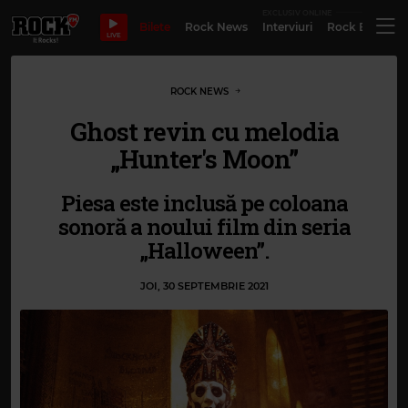
EXCLUSIV ONLINE
Bilete
Rock News
Interviuri
Rock Evergre
LIVE
ROCK NEWS
Ghost revin cu melodia
„Hunter's Moon”
Piesa este inclusă pe coloana
sonoră a noului film din seria
„Halloween”.
JOI, 30 SEPTEMBRIE 2021