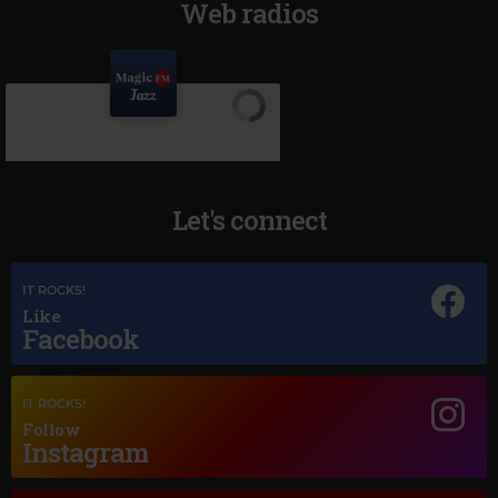
Web radios
Let's connect
IT ROCKS!
Like
Facebook
Magic Jazz
IT ROCKS!
NORAH JONES
–
COME AWAY WITH ME
Follow
Instagram