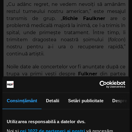
„Cu adânc regret, ne vedem nevoiți să amânăm
restul turneului nostru american,” este mesajul
transmis de grup. „
Richie Faulkner
are o
problemă medicală majoră la inimă, ce l-a trimis în
spital, unde primește tratament. Între timp, îi
trimitem dragostea noastră șoimului (
falcon
)
nostru pentru a-i ura o recuperare rapidă,”
continuă artiștii.
Noile date ale concertelor vor fi anunțate după ce
trupa va primi vești despre
Fulkner
din partea
doctorilor.
Foto: Facebook,
Richie Faulkner
Consimțământ
Detalii
Setări publicitate
Despre
JUDAS PRIEST
RICHIE FAULKNER JUDAS PRIEST
GLENN TIPTON JUDAS PRIEST
ROB HALFORD JUDAS PRIEST
Utilizarea responsabilă a datelor dvs.
Noi și
cei 1022 de parteneri ai noștri
vă procesăm