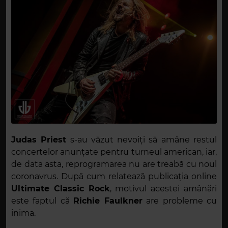
Judas Priest
s-au văzut nevoiți să amâne restul
concertelor anunțate pentru turneul american, iar,
de data asta, reprogramarea nu are treabă cu noul
coronavrus. După cum relatează publicația online
Ultimate Classic Rock
, motivul acestei amânări
este faptul că
Richie Faulkner
are probleme cu
inima.