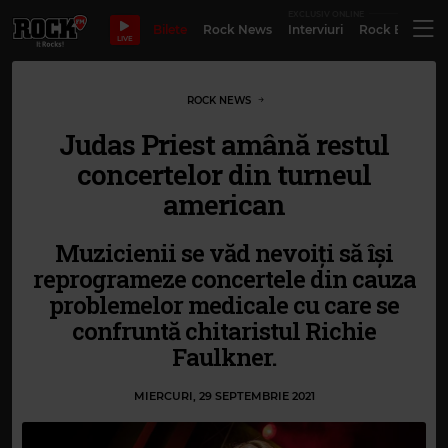
EXCLUSIV ONLINE
Bilete
Rock News
Interviuri
Rock Evergre
LIVE
ROCK NEWS
Judas Priest amână restul
concertelor din turneul
american
Muzicienii se văd nevoiți să își
reprogrameze concertele din cauza
problemelor medicale cu care se
confruntă chitaristul Richie
Faulkner.
MIERCURI, 29 SEPTEMBRIE 2021