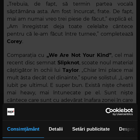
„Trebuia, de fapt, să termin partea vocală
săptămâna asta. Am fost încurcat, frate. De fapt,
mai am numai vreo trei piese de făcut,” explică el.
„Am înregistrat deja toate celelalte cântece
pentru că le-am făcut între turnee,” completează
Corey
.
Comparația cu
„We Are Not Your Kind”
, cel mai
recent disc semnat
Slipknot
, scoate noul material
câștigător în ochii lui
Taylor
. „Chiar îmi place mai
mult ăsta decât cel dinainte,” spune solistul. „L-am
iubit pe ultimul. E super bun. Există niște chestii
mai heavy, mai întunecate pe el. Sunt niște
cântece care sunt cu adevărat înafara zonei în care
ne aflam înainte. Dar totul se leagă, totul merge
împreună. Și sunt niște chestii super sălbatice,
heavy, pentru care sunt chiar entuziasmat. Așa că
Consimțământ
Detalii
Setări publicitate
Despre
o să fie super,” completează muzicianul.