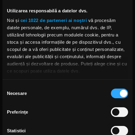
Foto: Facebook,
Corey Taylor
Utilizarea responsabilă a datelor dvs.
SLIPKNOT
THE CLOWN SLIPKNOT
COREY TAYLOR
Noi și
cei 1022 de parteneri ai noștri
vă procesăm
ALBUM SLIPKNOT
WE ARE NOT YOUR KIND
WANYK
datele personale, de exemplu, numărul dvs. de IP,
utilizând tehnologii precum modulele cookie, pentru a
stoca și accesa informațiile de pe dispozitivul dvs., cu
scopul de a vă oferi publicitate și conținut personalizate,
evaluări ale publicității și conținutului, informații despre
Rock News
audiență și dezvoltare de produse. Puteți alege cine și cu
ce scopuri poate utiliza datele dvs.
MAI MULT
Dacă ne permiteți, am dori, de asemenea:
Selecția
Necesare
Să colectăm informațiile cu privire la locația dvs.
consimțământului
Green Day a lansat un canal
YouTube cu transmisie non-stop
geografică cu o exactitate de până la câțiva metri
și imagini nemaivăzute
Să vă identificăm dispozitivul scanândul-l în mod
ANCA NIȚĂ
Preferinţe
O ZI ÎN URMĂ
activ după caracteristici specifice (amprentare)
Găsiți mai multe informații despre procesarea datelor
Statistici
dvs. personale și configurați-vă preferințele la
secțiunea