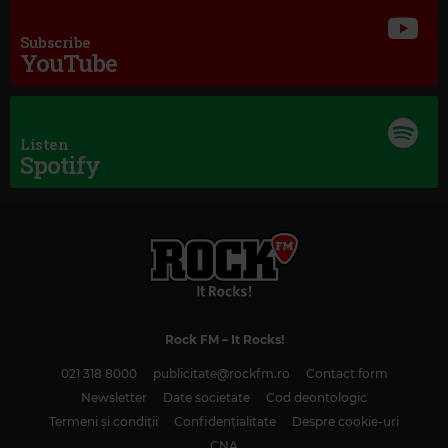
Subscribe
YouTube
Listen
Rock Ballads
Spotify
URIAH HEEP
–
JULY MORNING
Rock FM
– It Rocks!
021 318 8000
publicitate@rockfm.ro
Contact form
Newsletter
Date societate
Cod deontologic
Termeni și condiții
Confidențialitate
Despre cookie-uri
CNA