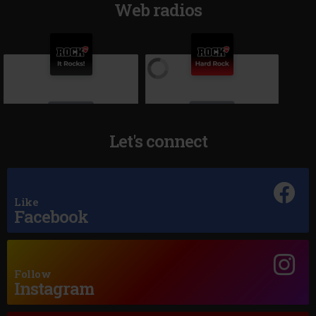
Web radios
Let's connect
Like
Hard Rock by Rock FM
Rock FM
Facebook
RAINBOW
–
I SURRENDER
METALLICA
–
FADE TO BLACK
Follow
Instagram