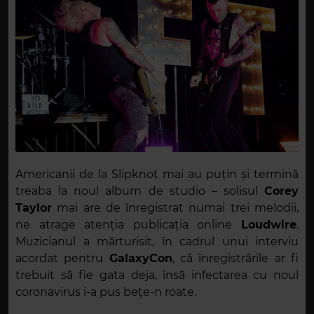
Americanii de la Slipknot mai au puțin și termină
treaba la noul album de studio – solisul
Corey
Taylor
mai are de înregistrat numai trei melodii,
ne atrage atenția publicația online
Loudwire
.
Muzicianul a mărturisit, în cadrul unui interviu
acordat pentru
GalaxyCon
, că înregistrările ar fi
trebuit să fie gata deja, însă infectarea cu noul
coronavirus i-a pus bețe-n roate.