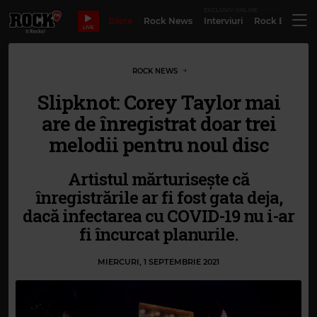
EXCLUSIV ONLINE
Bilete
Rock News
Interviuri
Rock Evergre
LIVE
ROCK NEWS
Slipknot: Corey Taylor mai
are de înregistrat doar trei
melodii pentru noul disc
Artistul mărturisește că
înregistrările ar fi fost gata deja,
dacă infectarea cu COVID-19 nu i-ar
fi încurcat planurile.
MIERCURI, 1 SEPTEMBRIE 2021