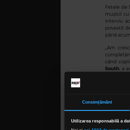
Fetele de 
muzicii cu
interviu a
povestit d
până acum
„Am cresc
completând
când copii
South
, a 
super dive
scutită de 
Greutățile
Consimțământ
par a fi d
strecoare 
susține ea
Utilizarea responsabilă a da
vorba de p