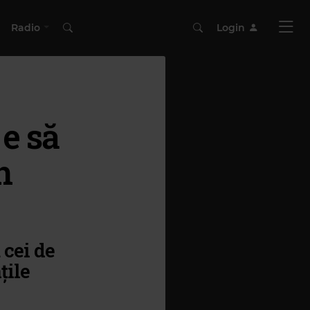
Radio
Login
e să
n
 cei de
țile