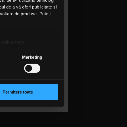
 de IP, utilizând tehnologii
orat drumul
l de a vă oferi publicitate și
are au fost
ezvoltare de produse. Puteți
berat calea
în speranța
 câțiva metri
 Are the
amprentare)
tic.
țele la
secțiunea cu detalii
.
Marketing
 sociale și pentru a analiza
A TWINS
rmații cu privire la modul în
n urma folosirii serviciilor
Permitere toate
lizarea modulelor noastre