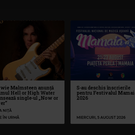
wie Malmsteen anunță
S-au deschis înscrierile
umul Hell or High Water
pentru Festivalul Mamai
ansează single-ul „Now or
2026
er”
A NIȚĂ
LE ÎN URMĂ
MIERCURI, 5 AUGUST 2026