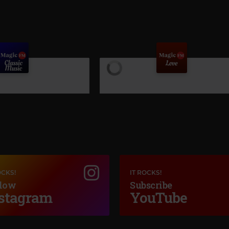
OCKS!
IT ROCKS!
low
Subscribe
stagram
YouTube
Magic Love
Classic Music