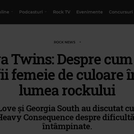
nline
Podcasturi
Rock TV
Evenimente
Concursuri
ROCK NEWS
a Twins: Despre cum 
fii femeie de culoare î
lumea rockului
ve și Georgia South au discutat cu
Heavy Consequence despre dificultă
întâmpinate.