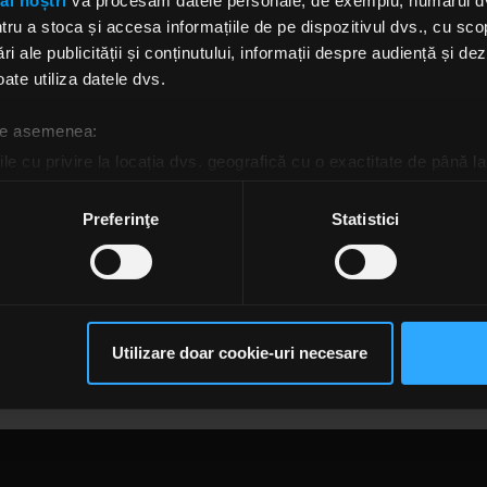
ai noștri
vă procesăm datele personale, de exemplu, numărul dvs.
stea,
South
ține să le mulțumească celor care au expl
u a stoca și accesa informațiile de pe dispozitivul dvs., cu scopu
tea lor. „Este mulțumită artiștilor dinaintea noastră, c
ri ale publicității și conținutului, informații despre audiență și d
curajoși să fie ceea ce nu se vedea, pentru că au eli
ate utiliza datele dvs.
erațiile următoare. Vom merge cât de departe putem, 
i înapoi către un infern de magie black rock gyal”.
 de asemenea:
le cu privire la locația dvs. geografică cu o exactitate de până la
ns
au lansat primul album complet de studio,
„Who
ozitivul scanândul-l în mod activ după caracteristici specifice (
ul trecut, acesta ajungând la un scor de 81/100 pe Metacri
espre procesarea datelor dvs. personale și configurați-vă preferin
Preferinţe
Statistici
ge oricând acordul din Declarația despre modulele cookie.
ebook,
Nova Twins
rsonaliza conținutul și anunțurile, pentru a oferi funcții de rețele
WINS
AMY LOVE NOVA TWINS
GEORGIA SOUTH NOVA TWINS
INTERVIU NOV
im partenerilor de rețele sociale, de publicitate și de analize info
ceștia le pot combina cu alte informații oferite de dvs. sau culese î
Utilizare doar cookie-uri necesare
să continuați să utilizați website-ul nostru, sunteți de acord cu uti