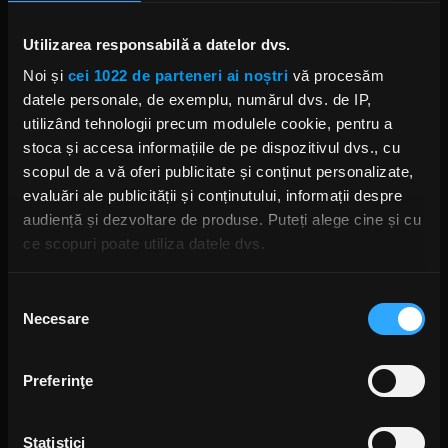
album compilatie de acest gen cuprinzând
perioada 1999 - 2009, de la Interscope Records - „...
Utilizarea responsabilă a datelor dvs.
To Be Loved - The Best of Papa Roach”.
Noi și
cei 1022 de parteneri ai noștri
vă procesăm
PAPA ROACH
datele personale, de exemplu, numărul dvs. de IP,
utilizând tehnologii precum modulele cookie, pentru a
stoca și accesa informațiile de pe dispozitivul dvs., cu
scopul de a vă oferi publicitate și conținut personalizate,
evaluări ale publicității și conținutului, informații despre
audiență și dezvoltare de produse. Puteți alege cine și cu
Rock News
ce scopuri poate utiliza datele dvs.
MAI MULT
Dacă ne permiteți, am dori, de asemenea:
Selecția
Necesare
Să colectăm informațiile cu privire la locația dvs.
consimțământului
Yngwie Malmsteen anunță
albumul Hell or High Water și
geografică cu o exactitate de până la câțiva metri
lansează single-ul „Now or
Să vă identificăm dispozitivul scanândul-l în mod
Never”
Preferinţe
ANCA NIȚĂ
activ după caracteristici specifice (amprentare)
10 ORE ÎN URMĂ
Găsiți mai multe informații despre procesarea datelor
Statistici
dvs. personale și configurați-vă preferințele la
secțiunea