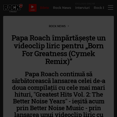
EXCLUSIV ONLINE
Bilete
Rock News
Interviuri
Rock Evergre
LIVE
ROCK NEWS
Papa Roach împărtășește un
videoclip liric pentru „Born
For Greatness (Cymek
Remix)”
Papa Roach continuă să
sărbătorească lansarea celei de-a
doua compilații cu cele mai mari
hituri, "Greatest Hits Vol. 2: The
Better Noise Years" - ieșită acum
prin Better Noise Music - prin
lansarea unui videoclip liric cu