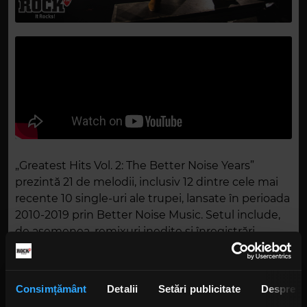
„Greatest Hits Vol. 2: The Better Noise Years”
prezintă 21 de melodii, inclusiv 12 dintre cele mai
recente 10 single-uri ale trupei, lansate în perioada
2010-2019 prin Better Noise Music. Setul include,
de asemenea, remixuri inedite și înregistrări
acustice din studiourile YouTube din New York.
Acest set marchează a doua colecție a celor mai
Consimțământ
Detalii
Setări publicitate
Despre
mari hituri ale formației din Sacramento, primul lor