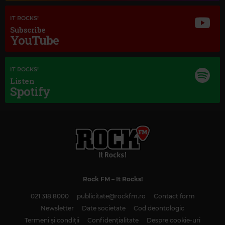
IT ROCKS!
Subscribe
YouTube
IT ROCKS!
Listen
Spotify
Rock FM
– It Rocks!
021 318 8000
publicitate@rockfm.ro
Contact form
Magic Classic Music
Newsletter
Date societate
Cod deontologic
Termeni și condiții
Confidențialitate
Despre cookie-uri
GIACOMO PUCCINI
–
TURANDOT, SC 91, ACT III: NESSUN DORMA