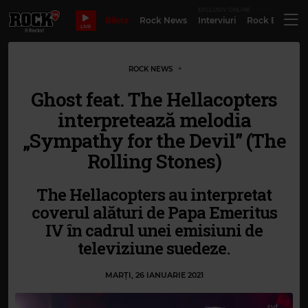
EXCLUSIV ONLINE
Bilete
Rock News
Interviuri
Rock Evergre
LIVE
ROCK NEWS
Ghost feat. The Hellacopters
interpretează melodia
„Sympathy for the Devil” (The
Rolling Stones)
The Hellacopters au interpretat
coverul alături de Papa Emeritus
IV în cadrul unei emisiuni de
televiziune suedeze.
MARȚI, 26 IANUARIE 2021