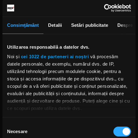
altă treabă,” a completat el pentru
Sweden Rock
Magazine
(via
Ultimate Guitar
).
Consimțământ
Detalii
Setări publicitate
Despre
Utilizarea responsabilă a datelor dvs.
Noi și
cei 1022 de parteneri ai noștri
vă procesăm
datele personale, de exemplu, numărul dvs. de IP,
utilizând tehnologii precum modulele cookie, pentru a
Foto:
Captură ecran YouTube
stoca și accesa informațiile de pe dispozitivul dvs., cu
scopul de a vă oferi publicitate și conținut personalizate,
GHOST
CONCERT GHOST
PAPA EMERITUS IV GHOST
evaluări ale publicității și conținutului, informații despre
TOBIAS FORGE
audiență și dezvoltare de produse. Puteți alege cine și cu
ce scopuri poate utiliza datele dvs.
Dacă ne permiteți, am dori, de asemenea:
Selecția
Necesare
Să colectăm informațiile cu privire la locația dvs.
consimțământului