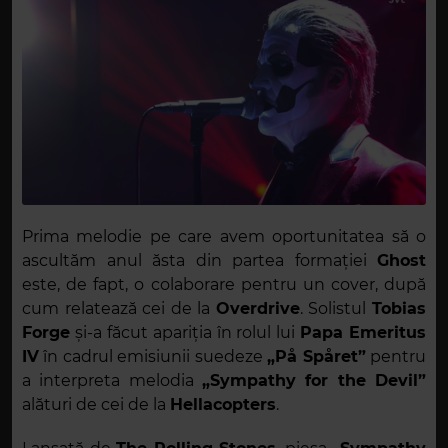
Prima melodie pe care avem oportunitatea să o
ascultăm anul ăsta din partea formației
Ghost
este, de fapt, o colaborare pentru un cover, după
cum relatează cei de la
Overdrive
. Solistul
Tobias
Forge
și-a făcut apariția în rolul lui
Papa Emeritus
IV
în cadrul emisiunii suedeze
„På Spåret”
pentru
a interpreta melodia
„Sympathy for the Devil”
alături de cei de la
Hellacopters
.