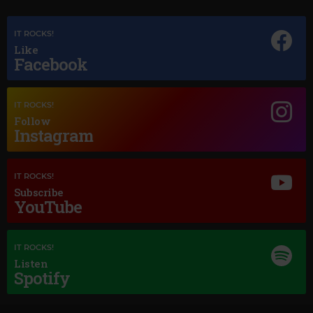
IT ROCKS!
Like
Facebook
IT ROCKS!
Follow
Instagram
IT ROCKS!
Subscribe
Magic Jazz
YouTube
NINA SIMONE
–
MY BABY JUST CARES FOR ME (2013 - REMASTER)
IT ROCKS!
Listen
Spotify