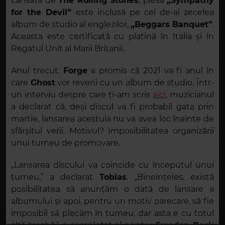
Lansată de
The Rolling Stones
, piesa
„Sympathy
for the Devil”
este inclusă pe cel de-al zecelea
album de studio al englezilor,
„Beggars Banquet”
.
Aceasta este certificată cu platină în Italia și în
Regatul Unit al Marii Britanii.
Anul trecut,
Forge
a promis că 2021 va fi anul în
care
Ghost
vor reveni cu un album de studio. Într-
un interviu despre care ți-am scris
aici
, muzicianul
a declarat că, deși discul va fi probabil gata prin
martie, lansarea acestuia nu va avea loc înainte de
sfârșitul verii. Motivul? Imposibilitatea organizării
unui turneu de promovare.
„Lansarea discului va coincide cu începutul unui
turneu,” a declarat
Tobias
. „Bineînțeles, există
posibilitatea să anunțăm o dată de lansare a
albumului și apoi, pentru un motiv oarecare, să fie
imposibil să plecăm în turneu, dar asta e cu totul