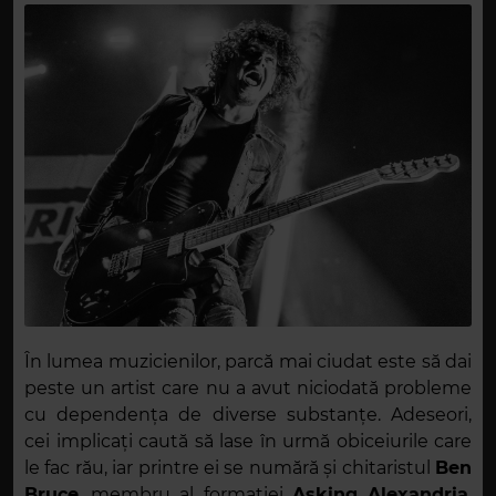
În lumea muzicienilor, parcă mai ciudat este să dai
peste un artist care nu a avut niciodată probleme
cu dependența de diverse substanțe. Adeseori,
cei implicați caută să lase în urmă obiceiurile care
le fac rău, iar printre ei se numără și chitaristul
Ben
Bruce
, membru al formației
Asking Alexandria
.