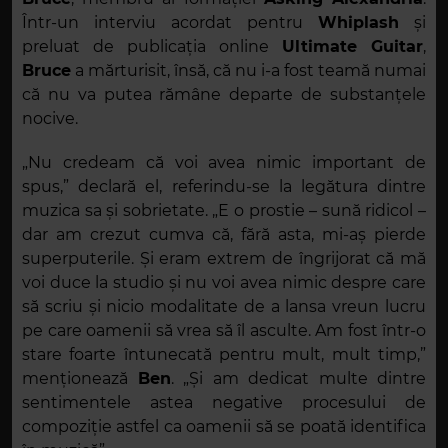
Într-un interviu acordat pentru
Whiplash
și
preluat de publicația online
Ultimate Guitar
,
Bruce
a mărturisit, însă, că nu i-a fost teamă numai
că nu va putea rămâne departe de substanțele
nocive.
„Nu credeam că voi avea nimic important de
spus,” declară el, referindu-se la legătura dintre
muzica sa și sobrietate. „E o prostie – sună ridicol –
dar am crezut cumva că, fără asta, mi-aș pierde
superputerile. Și eram extrem de îngrijorat că mă
voi duce la studio și nu voi avea nimic despre care
să scriu și nicio modalitate de a lansa vreun lucru
pe care oamenii să vrea să îl asculte. Am fost într-o
stare foarte întunecată pentru mult, mult timp,”
menționează
Ben
. „Și am dedicat multe dintre
sentimentele astea negative procesului de
compoziție astfel ca oamenii să se poată identifica