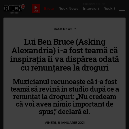
EXCLUSIV ONLINE
Bilete
Rock News
Interviuri
Rock Evergre
LIVE
ROCK NEWS
Lui Ben Bruce (Asking
Alexandria) i-a fost teamă că
inspirația îi va dispărea odată
cu renunțarea la droguri
Muzicianul recunoaște că i-a fost
teamă să revină în studio după ce a
renunțat la droguri: „Nu credeam
că voi avea nimic important de
spus,” declară el.
VINERI, 8 IANUARIE 2021