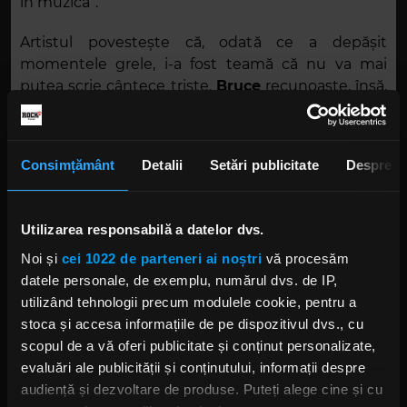
în muzică”.
Artistul povestește că, odată ce a depășit
momentele grele, i-a fost teamă că nu va mai
putea scrie cântece triste.
Bruce
recunoaște, însă,
că asta nu s-a întâmplat. „Ideea e că am realizat
foarte rapid, după ce am revenit în studio și eram
treaz și nu luam cantități mari de droguri și chestii,
Consimțământ
Detalii
Setări publicitate
Despre
că experiențele alea pe care le-am avut și care mă
întristau nu au dispărut – vor face parte din viața
mea pentru totdeauna – pur și simplu aveam o
Utilizarea responsabilă a datelor dvs.
nouă perspectivă asupra lor”.
Noi și
cei 1022 de parteneri ai noștri
vă procesăm
„Like a House On Fire”
, cel mai recent album
datele personale, de exemplu, numărul dvs. de IP,
semnat
Asking Alexandria
, este primul material
utilizând tehnologii precum modulele cookie, pentru a
discografic lansat de băieți fără influența
stoca și accesa informațiile de pe dispozitivul dvs., cu
drogurilor. Discul a apărut pe piață în luna mai a
scopul de a vă oferi publicitate și conținut personalizate,
anului trecut.
evaluări ale publicității și conținutului, informații despre
audiență și dezvoltare de produse. Puteți alege cine și cu
Foto: Instagram,
Ben Bruce