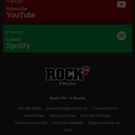
IT ROCKS!
Subscribe
YouTube
IT ROCKS!
Listen
Spotify
Rock FM
– It Rocks!
Magic Classic Music
021 318 8000
publicitate@rockfm.ro
Contact form
MAX BRUCH
–
SCOTTISH FANTASY FOR VIOLIN AND ORCHESTRA, OP. 46:
I. INTRODUCTION: GRAVE, ADAGIO CANTABILE
Newsletter
Date societate
Cod deontologic
Termeni și condiții
Confidențialitate
Despre cookie-uri
CNA