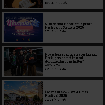
18 ORE ÎN URMĂ
S-au deschis înscrierile pentru
Festivalul Mamaia 2026
2 ZILE ÎN URMĂ
Povestea revenirii trupei Linkin
Park, prezentată în noul
documentar „Unshatter”
ANCA NIȚĂ
2 ZILE ÎN URMĂ
Începe Brașov Jazz & Blues
Festival 2026
2 ZILE ÎN URMĂ