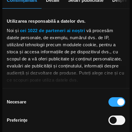
Consimțământ
Detalii
Setări publicitate
Despre
Utilizarea responsabilă a datelor dvs.
Noi și
cei 1022 de parteneri ai noștri
vă procesăm
datele personale, de exemplu, numărul dvs. de IP,
utilizând tehnologii precum modulele cookie, pentru a
stoca și accesa informațiile de pe dispozitivul dvs., cu
scopul de a vă oferi publicitate și conținut personalizate,
evaluări ale publicității și conținutului, informații despre
audiență și dezvoltare de produse. Puteți alege cine și cu
ce scopuri poate utiliza datele dvs.
Dacă ne permiteți, am dori, de asemenea:
Selecția
Necesare
Să colectăm informațiile cu privire la locația dvs.
consimțământului
geografică cu o exactitate de până la câțiva metri
Să vă identificăm dispozitivul scanândul-l în mod
Preferinţe
activ după caracteristici specifice (amprentare)
Găsiți mai multe informații despre procesarea datelor