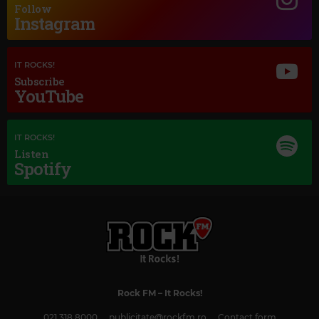
Follow
Instagram
IT ROCKS!
Subscribe
YouTube
IT ROCKS!
Listen
Spotify
Rock FM
– It Rocks!
Magic Classic Music
021 318 8000
publicitate@rockfm.ro
Contact form