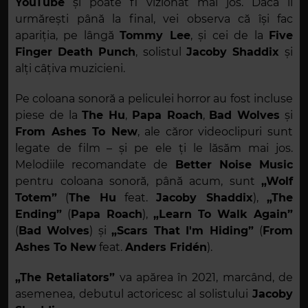
YouTube
și poate fi vizionat mai jos. Dacă îl
urmărești până la final, vei observa că își fac
apariția, pe lângă
Tommy Lee
, și cei de la
Five
Finger Death Punch
, solistul
Jacoby Shaddix
și
alți câțiva muzicieni.
Pe coloana sonoră a peliculei horror au fost incluse
piese de la
The Hu
,
Papa Roach
,
Bad Wolves
și
From Ashes To New
, ale căror videoclipuri sunt
legate de film – și pe ele ți le lăsăm mai jos.
Melodiile recomandate de
Better Noise Music
pentru coloana sonoră, până acum, sunt
„Wolf
Totem”
(
The Hu
feat.
Jacoby Shaddix
),
„The
Ending”
(
Papa Roach
),
„Learn To Walk Again”
(
Bad Wolves
) și
„Scars That I'm Hiding”
(
From
Ashes To New
feat.
Anders Fridén
).
„The Retaliators”
va apărea în 2021, marcând, de
asemenea, debutul actoricesc al solistului
Jacoby