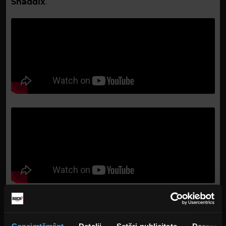
Shaddix
.