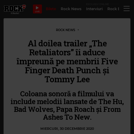
EXCLUSIV ONLINE
Bilete
Rock News
Interviuri
Rock Evergre
LIVE
ROCK NEWS
Al doilea trailer „The
Retaliators” îi aduce
împreună pe membrii Five
Finger Death Punch și
Tommy Lee
Coloana sonoră a filmului va
include melodii lansate de The Hu,
Bad Wolves, Papa Roach și From
Ashes To New.
MIERCURI, 30 DECEMBRIE 2020