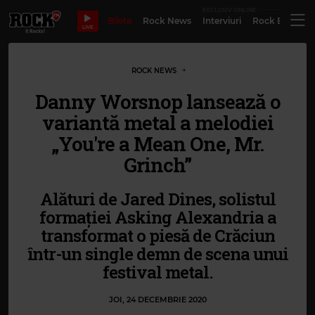
EXCLUSIV ONLINE
Bilete
Rock News
Interviuri
Rock Evergre
LIVE
ROCK NEWS
Danny Worsnop lansează o
variantă metal a melodiei
„You're a Mean One, Mr.
Grinch”
Alături de Jared Dines, solistul
formației Asking Alexandria a
transformat o piesă de Crăciun
într-un single demn de scena unui
festival metal.
JOI, 24 DECEMBRIE 2020