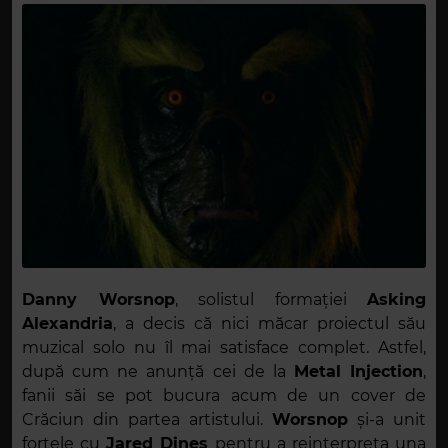
Danny Worsnop
, solistul formației
Asking
Alexandria
, a decis că nici măcar proiectul său
muzical solo nu îl mai satisface complet. Astfel,
după cum ne anunță cei de la
Metal Injection
,
fanii săi se pot bucura acum de un cover de
Crăciun din partea artistului.
Worsnop
și-a unit
forțele cu
Jared Dines
pentru a reinterpreta una