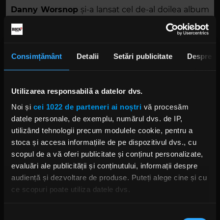
Danny Worsnop
și-a lansat cel de-al doilea album
solo,
„Shades of Blue”
, anul trecut. De atunci,
muzicianul s-a întors la treabă cu
Asking
Alexandria
, alături de care a revenit, în luna mai,
Consimțământ
Detalii
Setări publicitate
Despre
cu discul
„Like a House on Fire”
.
Utilizarea responsabilă a datelor dvs.
Noi și
cei 1022 de parteneri ai noștri
vă procesăm
datele personale, de exemplu, numărul dvs. de IP,
utilizând tehnologii precum modulele cookie, pentru a
stoca și accesa informațiile de pe dispozitivul dvs., cu
scopul de a vă oferi publicitate și conținut personalizate,
Foto:
Captură ecran YouTube
evaluări ale publicității și conținutului, informații despre
audiență și dezvoltare de produse. Puteți alege cine și cu
DANNY WORSNOP
ASKING ALEXANDRIA
MR. GRINCH
ce scopuri poate utiliza datele dvs.
Dacă ne permiteți, am dori, de asemenea:
Selecția