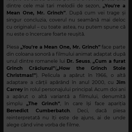
dintre cele mai tari melodii de sezon,
„You're a
Mean One, Mr. Grinch”
. După cum vei trage și
singur concluzia, coverul nu seamănă mai deloc
cu originalul – cu toate astea, nu putem spune că
nu este o încercare foarte reușită.
Piesa
„You're a Mean One, Mr. Grinch”
face parte
din coloana sonoră a filmului animat adaptat după
unul dintre romanele lui
Dr. Seuss
,
„Cum a furat
Grinch Crăciunul”
(
„How the Grinch Stole
Christmas!”
). Pelicula a apărut în 1966, o altă
adaptare a cărții apărând în anul 2000, cu
Jim
Carrey
în rolul personajului principal. Acum doi ani
a apărut o altă variantă a filmului, denumită
simplu
„The Grinch”
, în care își face apariția
Benedict Cumberbatch
. Deci, dacă piesa
reinterpretată nu îți este de ajuns, ai de unde
alege când vine vorba de filme.