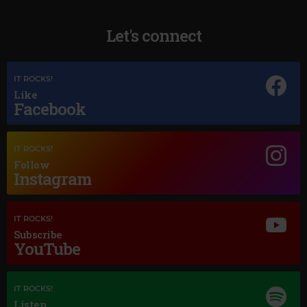
Let's connect
IT ROCKS!
Like
Facebook
IT ROCKS!
Magic Jazz
Follow
Instagram
BENNY GOODMAN
–
STOMPIN AT THE SAVOY
IT ROCKS!
Subscribe
YouTube
IT ROCKS!
Listen