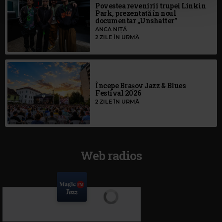
Povestea revenirii trupei Linkin
Park, prezentată în noul
documentar „Unshatter”
ANCA NIȚĂ
2 ZILE ÎN URMĂ
Începe Brașov Jazz & Blues
Festival 2026
2 ZILE ÎN URMĂ
Web radios