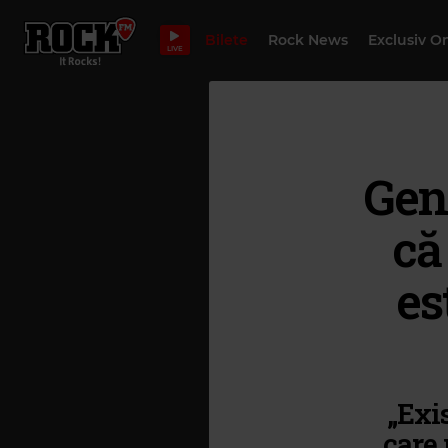
Bilete
Rock News
Exclusiv O
LIVE
Gen
că
es
„Exis
care 