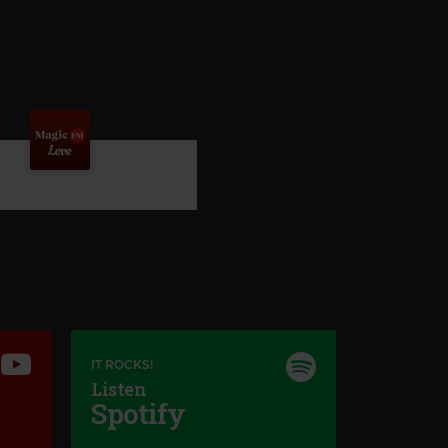
IT ROCKS!
Listen
Spotify
Magic Love