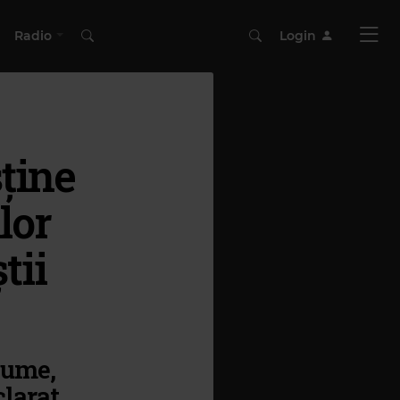
Radio
Login
ține
lor
tii
 lume,
clarat