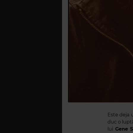
Este deja u
duc o lupt
lui
Gene 