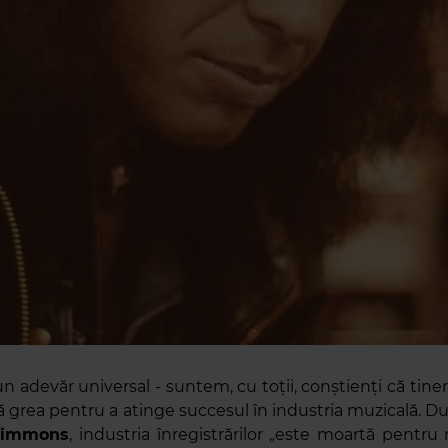
n adevăr universal - suntem, cu toții, conștienți că tine
ă grea pentru a atinge succesul în industria muzicală. D
Simmons
, industria înregistrărilor „este moartă pentru no