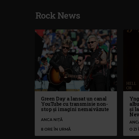
Rock News
Green Day a lansat un canal
Yng
YouTube cu transmisie non-
alb
stop și imagini nemaivăzute
și l
Nev
ANCA NIȚĂ
ANC
8 ORE ÎN URMĂ
O ZI