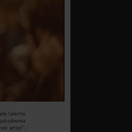
rele talente
upă părerea
ii artiști”,