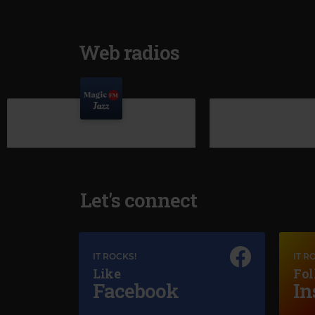
Web radios
Let's connect
IT ROCKS!
IT R
Like
Fol
Facebook
In
Magic Jazz