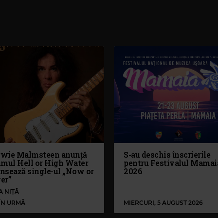
wie Malmsteen anunță
S-au deschis înscrierile
umul Hell or High Water
pentru Festivalul Mamai
ansează single-ul „Now or
2026
er”
A NIȚĂ
 ÎN URMĂ
MIERCURI, 5 AUGUST 2026