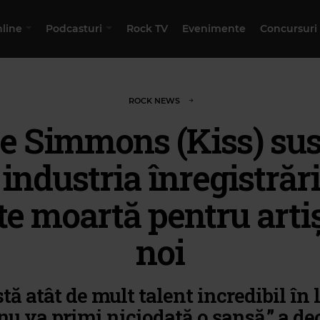
nline
Podcasturi
Rock TV
Evenimente
Concursuri
ROCK NEWS
e Simmons (Kiss) sus
 industria înregistrări
te moartă pentru artiș
noi
tă atât de mult talent incredibil în
nu va primi niciodată o șansă,” a de