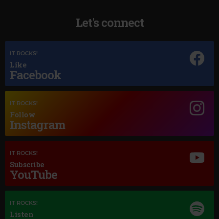
Let's connect
IT ROCKS!
Like
Facebook
Magic Jazz
IT ROCKS!
LOUIS ARMSTRONG
–
MACK THE KNIFE
Follow
Instagram
IT ROCKS!
Subscribe
YouTube
IT ROCKS!
Listen