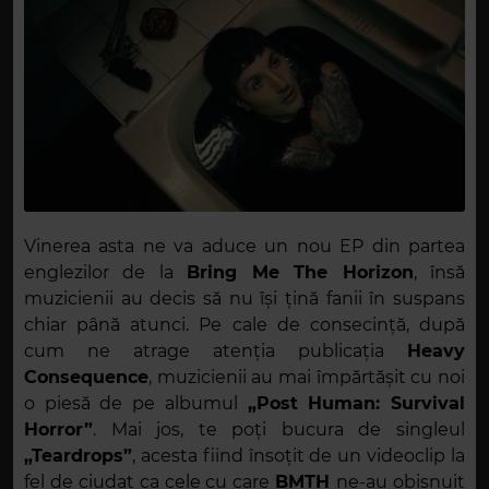
Vinerea asta ne va aduce un nou EP din partea
englezilor de la
Bring Me The Horizon
, însă
muzicienii au decis să nu își țină fanii în suspans
chiar până atunci. Pe cale de consecință, după
cum ne atrage atenția publicația
Heavy
Consequence
, muzicienii au mai împărtășit cu noi
o piesă de pe albumul
„Post Human: Survival
Horror”
. Mai jos, te poți bucura de singleul
„Teardrops”
, acesta fiind însoțit de un videoclip la
fel de ciudat ca cele cu care
BMTH
ne-au obișnuit