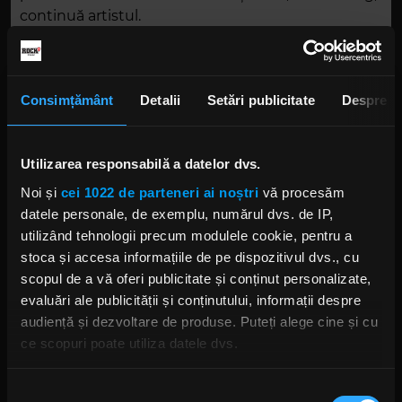
continuă artistul.
„Post Human: Survival Horror”
poate fi
comandat în avans de
aici
.
Consimțământ
Detalii
Setări publicitate
Despre
Utilizarea responsabilă a datelor dvs.
Noi și
cei 1022 de parteneri ai noștri
vă procesăm
datele personale, de exemplu, numărul dvs. de IP,
utilizând tehnologii precum modulele cookie, pentru a
stoca și accesa informațiile de pe dispozitivul dvs., cu
Foto: Instagram,
Bring Me The Horizon
scopul de a vă oferi publicitate și conținut personalizate,
evaluări ale publicității și conținutului, informații despre
BRING ME THE HORIZON
BMTH
OLI SYKES
OLIVER SYKES
audiență și dezvoltare de produse. Puteți alege cine și cu
JORDAN FISH
POST HUMAN
BRING ME THE HORIZON POST HUMAN
ce scopuri poate utiliza datele dvs.
Dacă ne permiteți, am dori, de asemenea:
Selecția