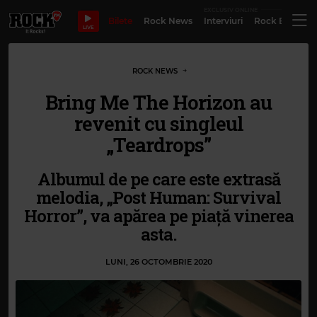
EXCLUSIV ONLINE
Bilete
Rock News
Interviuri
Rock Evergre
LIVE
ROCK NEWS
Bring Me The Horizon au
revenit cu singleul
„Teardrops”
Albumul de pe care este extrasă
melodia, „Post Human: Survival
Horror”, va apărea pe piață vinerea
asta.
LUNI, 26 OCTOMBRIE 2020