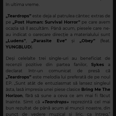
în ultima vreme.
„Teardrops”
este deja al patrulea cântec extras de
pe
„Post Human: Survival Horror”
pe care avem
ocazia să îl ascultăm. Până acum, piesele care ne-
au indicat o oarecare direcție a materialului sunt
„Ludens”
,
„Parasite Eve”
și
„Obey”
(feat.
YUNGBLUD
).
Deși celelalte trei single-uri au beneficiat de
recenzii pozitive din partea fanilor,
Sykes
a
declarat într-un comunicat de presă că
„Teardrops”
este melodia lui preferată de pe noul
EP. „Sunt atât de entuziasmat să lansez singleul
ăsta, lasă impresia unei piese clasice
Bring Me The
Horizon
, fără să sune a ceva ce am mai fi făcut
înainte. Simt că
«Teardrops»
reprezintă cel mai
bun rezultat de până acum al muncii noastre, din
punct de vedere muzical și liric, ca întreg,”