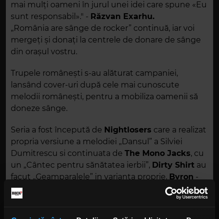
mai mulţi oameni în jurul unei idei care spune «Eu
sunt responsabil»." -
Răzvan Exarhu.
„România are sânge de rocker” continuă, iar voi
mergeți și donați la centrele de donare de sânge
din orașul vostru.
Trupele românești s-au alăturat campaniei,
lansând cover-uri după cele mai cunoscute
melodii românești, pentru a mobiliza oamenii să
doneze sânge.
Seria a fost începută de
Nightlosers
care a realizat
propria versiune a melodiei „Dansul” a Silviei
Dumitrescu si continuata de
The Mono Jacks
, cu
un „Cântec pentru sănătatea ierbii”,
Dirty Shirt
au
facut „Geamparalele” in varianta proprie,
Byron
-
cover dupa „Nu am chef azi”,
IRIS Cristi
Minculescu, Valter & Boro
, cu un cover dupa
„Valuri Albe”, "Andrii Popa" s-a auzit in varianta