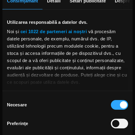
Consimțământ
Detalii
Setări publicitate
Despre
Tarafului lui Marian Mexicanul
si
Trooper
ne-au
cantat "De-ar fi sa vii" a Mihaelei Runceanu.
Utilizarea responsabilă a datelor dvs.
Vedeți
aici
înregistrările
live.
Noi și
cei 1022 de parteneri ai noștri
vă procesăm
Vedeți
aici galeriile foto de
la
concertele
datele personale, de exemplu, numărul dvs. de IP,
„România are sânge de rocker”.
utilizând tehnologii precum modulele cookie, pentru a
stoca și accesa informațiile de pe dispozitivul dvs., cu
scopul de a vă oferi publicitate și conținut personalizate,
evaluări ale publicității și conținutului, informații despre
audiență și dezvoltare de produse. Puteți alege cine și cu
ce scopuri poate utiliza datele dvs.
Rock News
Dacă ne permiteți, am dori, de asemenea:
Selecția
MAI MULT
Necesare
Să colectăm informațiile cu privire la locația dvs.
consimțământului
geografică cu o exactitate de până la câțiva metri
Green Day a lansat un canal
Să vă identificăm dispozitivul scanândul-l în mod
YouTube cu transmisie non-stop
Preferinţe
activ după caracteristici specifice (amprentare)
și imagini nemaivăzute
ANCA NIȚĂ