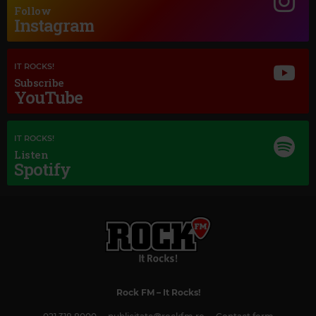
DUKE ELLINGTON
–
TAKE THE "A" TRAIN
Follow
Instagram
IT ROCKS!
Subscribe
YouTube
IT ROCKS!
Listen
Spotify
Magic Classic Music
JOHANNES BRAHMS
–
TRAGIC OVERTURE, OP. 81
Rock FM
– It Rocks!