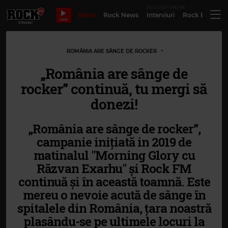
EXCLUSIV ONLINE
Bilete
Rock News
Interviuri
Rock Evergre
LIVE
ROMÂNIA ARE SÂNGE DE ROCKER
„România are sânge de
rocker” continuă, tu mergi să
donezi!
„România are sânge de rocker”,
campanie inițiată in 2019 de
matinalul "Morning Glory cu
Răzvan Exarhu" și Rock FM
continuă și în această toamnă. Este
mereu o nevoie acută de sânge în
spitalele din România, țara noastră
plasându-se pe ultimele locuri la