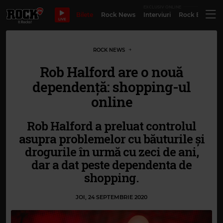
EXCLUSIV ONLINE
Bilete
Rock News
Interviuri
Rock Evergre
LIVE
ROCK NEWS
Rob Halford are o nouă
dependență: shopping-ul
online
Rob Halford a preluat controlul
asupra problemelor cu băuturile și
drogurile în urmă cu zeci de ani,
dar a dat peste dependenta de
shopping.
JOI, 24 SEPTEMBRIE 2020