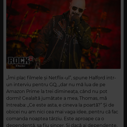
„Îmi plac filmele și Netflix-ul”, spune Halford intr-
un interviu pentru GQ, „dar nu mă lua de pe
Amazon Prime la trei dimineața, când nu pot
dormi! Cealaltă jumătate a mea, Thomas, mă
întreaba: „Ce este asta, e cineva la poartă?” Și de
obicei nu am nici cea mai vaga idee, pentru că fac
comanda noaptea târziu. Este aproape ca o
dependență, sa fiu sincer. Și dacă ai dependențe,