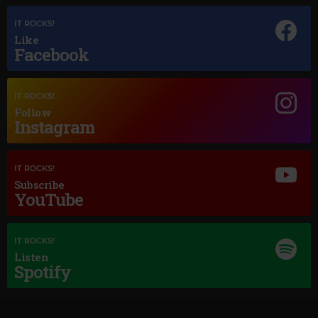
IT ROCKS!
Like
Facebook
IT ROCKS!
Follow
Instagram
Magic Jazz
IT ROCKS!
LESTER YOUNG
–
THERE WILL NEVER BE ANOTHER YOU
Subscribe
YouTube
IT ROCKS!
Listen
Spotify