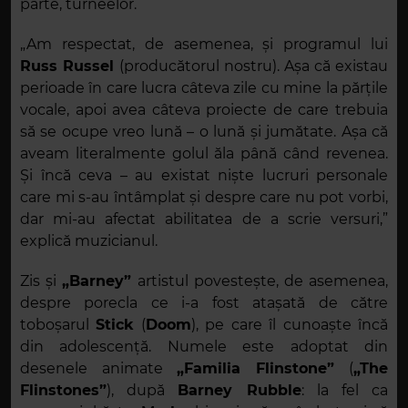
parte, turneelor.
„Am respectat, de asemenea, și programul lui
Russ Russel
(producătorul nostru). Așa că existau
perioade în care lucra câteva zile cu mine la părțile
vocale, apoi avea câteva proiecte de care trebuia
să se ocupe vreo lună – o lună și jumătate. Așa că
aveam literalmente golul ăla până când revenea.
Și încă ceva – au existat niște lucruri personale
care mi s-au întâmplat și despre care nu pot vorbi,
dar mi-au afectat abilitatea de a scrie versuri,”
explică muzicianul.
Zis și
„Barney”
artistul povestește, de asemenea,
despre porecla ce i-a fost atașată de către
toboșarul
Stick
(
Doom
), pe care îl cunoaște încă
din adolescență. Numele este adoptat din
desenele animate
„Familia Flinstone”
(
„The
Flinstones”
), după
Barney Rubble
: la fel ca