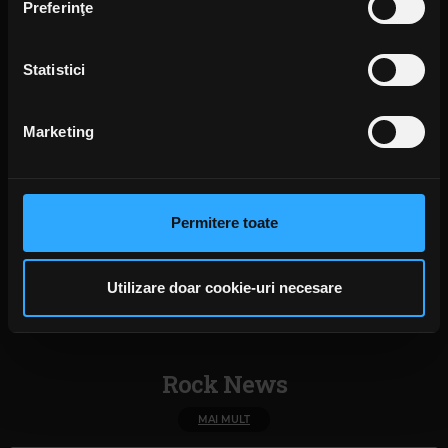
Preferinţe
activ după caracteristici specifice (amprentare)
Găsiți mai multe informații despre procesarea datelor
Statistici
dvs. personale și configurați-vă preferințele la
secțiunea
cu detalii
. Vă puteți modifica sau retrage oricând acordul
din Declarația despre modulele cookie.
Foto: Facebook,
Napalm Death
,
Jelena Jakovljevic
Marketing
Photography
Folosim cookie-uri pentru a personaliza conținutul și
anunțurile, pentru a oferi funcții de rețele sociale și pentru
BARNEY GREENWAY
MARK GREENWAY
a analiza traficul. De asemenea, le oferim partenerilor de
Permitere toate
THROES OF JOY IN THE JAWS OF DEFEATISM
NAPALM DEATH
rețele sociale, de publicitate și de analize informații cu
ALBUM NOU
privire la modul în care folosiți site-ul nostru. Aceștia le
pot combina cu alte informații oferite de dvs. sau culese
Utilizare doar cookie-uri necesare
în urma folosirii serviciilor lor. În cazul în care alegeți să
continuați să utilizați website-ul nostru, sunteți de acord
cu utilizarea modulelor noastre cookie.
Rock News
MAI MULT