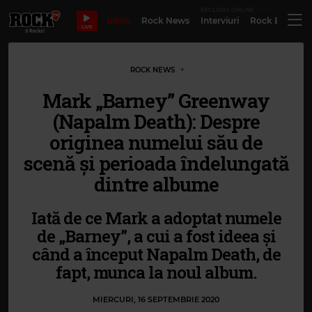
EXCLUSIV ONLINE
Bilete
Rock News
Interviuri
Rock Evergre
LIVE
ROCK NEWS
Mark „Barney” Greenway
(Napalm Death): Despre
originea numelui său de
scenă și perioada îndelungată
dintre albume
Iată de ce Mark a adoptat numele
de „Barney”, a cui a fost ideea și
când a început Napalm Death, de
fapt, munca la noul album.
MIERCURI, 16 SEPTEMBRIE 2020