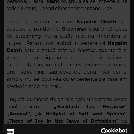
personajul ăsta,
Mark
obișnuia să se îmbete și să
strice lucruri, uneori chiar accindentându-se.
Legat de modul în care
Napalm Death
s-a
adaptat la pandemie,
Greenway
spune că ideea
de streaming nu a surâs niciunui membru al
trupei. „Pentru noi, având în vedere că
Napalm
Death
este o trupă atât de haotică, spontană și
vibrantă, cu siguranță în ceea ce privește
experiența live, am luat în considerare organizarea
unui streaming sau ceva de genul, dar pur și
simplu nu se potrivea cu experiența pe care am
oferi-o în mod normal”.
Englezii au lansat deja trei single-uri extrase de pe
noul album –
„Backlash Just Because”
,
„Amoral”
,
„A Bellyful of Salt and Spleen”
.
„Thoes of Joy in the Jaws of Defeatism”
va
putea fi apreciat în toată splendoarea sa începând