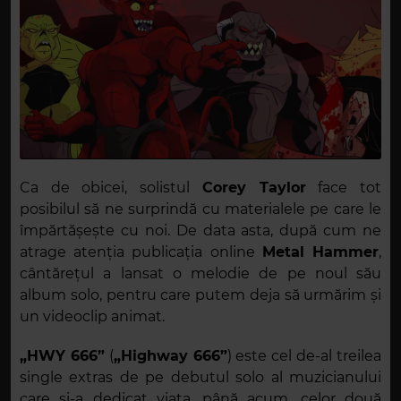
Ca de obicei, solistul
Corey Taylor
face tot
posibilul să ne surprindă cu materialele pe care le
împărtășește cu noi. De data asta, după cum ne
atrage atenția publicația online
Metal Hammer
,
cântărețul a lansat o melodie de pe noul său
album solo, pentru care putem deja să urmărim și
un videoclip animat.
„HWY 666”
(
„Highway 666”
) este cel de-al treilea
single extras de pe debutul solo al muzicianului
care și-a dedicat viața, până acum, celor două