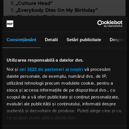
„Culture Head”
„Everybody Dies On My Birthday”
„The Maria Fire”
„Home”
„CMFT Must Be Stopped”
„European Tour Bus Bathroom Song”
Consimțământ
Detalii
Setări publicitate
Despre
Utilizarea responsabilă a datelor dvs.
Noi și
cei 1022 de parteneri ai noștri
vă procesăm
datele personale, de exemplu, numărul dvs. de IP,
utilizând tehnologii precum modulele cookie, pentru a
stoca și accesa informațiile de pe dispozitivul dvs., cu
scopul de a vă oferi publicitate și conținut personalizate,
Foto:
Captură ecran YouTube
evaluări ale publicității și conținutului, informații despre
audiență și dezvoltare de produse. Puteți alege cine și cu
COREY TAYLOR
SLIPKNOT
COREY TAYLOR ALBUM SOLO
CMFT
ce scopuri poate utiliza datele dvs.
MELODII NOI COREY TAYLOR