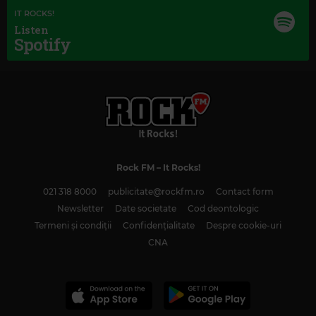
IT ROCKS!
Listen
Spotify
Rock FM
– It Rocks!
021 318 8000
publicitate@rockfm.ro
Contact form
Newsletter
Date societate
Cod deontologic
Termeni și condiții
Confidențialitate
Despre cookie-uri
CNA
Magic Classic Music
JOSEPH HAYDN
–
SYMPHONY NO. 92 IN G MAJOR, HOB. 1:92 "OXFORD
SYMPHONY": I. ADAGIO - ALLEGRO SPIRITOSO