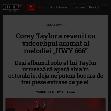
EXCLUSIV ONLINE
Bilete
Rock News
Interviuri
Rock Evergre
LIVE
ROCK NEWS
Corey Taylor a revenit cu
videoclipul animat al
melodiei „HWY 666”
Deși albumul solo al lui Taylor
urmează să apară abia în
octombrie, deja ne putem bucura de
trei piese extrase de pe el.
VINERI, 4 SEPTEMBRIE 2020