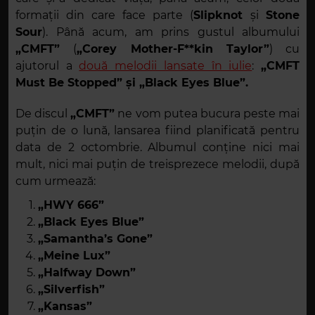
formații din care face parte (
Slipknot
și
Stone
Sour
). Până acum, am prins gustul albumului
„CMFT”
(
„Corey Mother-F**kin Taylor”
) cu
ajutorul a
două melodii lansate în iulie
:
„CMFT
Must Be Stopped”
și
„Black Eyes Blue”
.
De discul
„CMFT”
ne vom putea bucura peste mai
puțin de o lună, lansarea fiind planificată pentru
data de 2 octombrie. Albumul conține nici mai
mult, nici mai puțin de treisprezece melodii, după
cum urmează:
„HWY 666”
„Black Eyes Blue”
„Samantha’s Gone”
„Meine Lux”
„Halfway Down”
„Silverfish”
„Kansas”