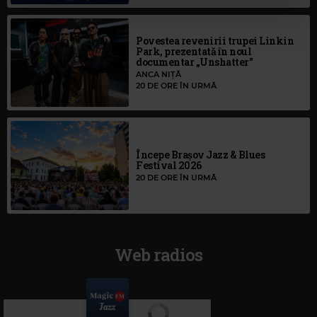
Povestea revenirii trupei Linkin
Park, prezentată în noul
documentar „Unshatter”
ANCA NIȚĂ
20 DE ORE ÎN URMĂ
Începe Brașov Jazz & Blues
Festival 2026
20 DE ORE ÎN URMĂ
Web radios