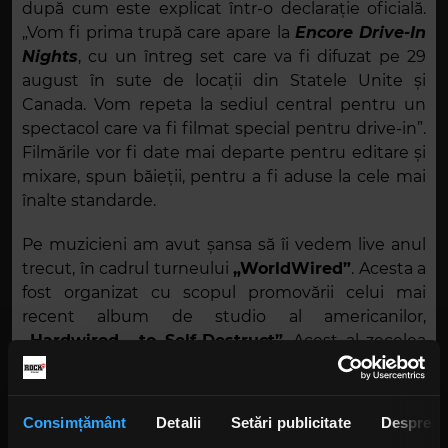
după cum este explicat într-o declarație oficială.
„Vom fi prima trupă care apare la
Encore Drive-In
Nights
, cu un întreg set care va fi difuzat pe 29
august în sute de locații din Statele Unite și
Canada. Vom repeta la sediul central pentru un
spectacol care va fi filmat special pentru drive-in”.
Filmările vor fi date mai departe pentru editare și
mixare, spun băieții, pentru a fi aduse la cele mai
înalte standarde.
Pe muzicieni am avut șansa să îi vedem live anul
trecut, în cadrul turneului
„WorldWired”
. Acesta a
fost organizat cu scopul promovării celui mai
recent album de studio al americanilor,
„Hardwired... to Self-Destruct”
. Acest al zecelea
disc al trupei a apărut pe piață în 2016,
obținând
titlul
„Top Rock Album”
2017 la
Billboard Music
Awards
și
„Album Of The Year”
2016 din partea
Consimțământ
Detalii
Setări publicitate
Despre
Revolver Music Awards
.