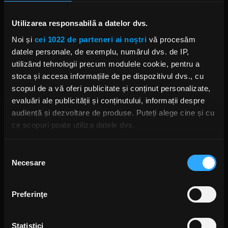
Foto: Facebook,
RockFM
Utilizarea responsabilă a datelor dvs.
Noi și
cei 1022 de parteneri ai noștri
vă procesăm
METALLICA
HARDWIRED... TO SELF-DESTRUCT
TURNEU WORLDWIRED
datele personale, de exemplu, numărul dvs. de IP,
JAMES HETFIELD
KIRK HAMMETT
ROBERT TRUJILLO
LARS ULRICH
utilizând tehnologii precum modulele cookie, pentru a
stoca și accesa informațiile de pe dispozitivul dvs., cu
scopul de a vă oferi publicitate și conținut personalizate,
evaluări ale publicității și conținutului, informații despre
audiență și dezvoltare de produse. Puteți alege cine și cu
Rock News
ce scopuri poate utiliza datele dvs.
MAI MULT
Dacă ne permiteți, am dori, de asemenea:
Selecția
Necesare
Să colectăm informațiile cu privire la locația dvs.
consimțământului
Yngwie Malmsteen anunță
albumul Hell or High Water și
geografică cu o exactitate de până la câțiva metri
lansează single-ul „Now or
Să vă identificăm dispozitivul scanândul-l în mod
Never”
Preferinţe
activ după caracteristici specifice (amprentare)
ANCA NIȚĂ
20 DE ORE ÎN URMĂ
Găsiți mai multe informații despre procesarea datelor
Statistici
dvs. personale și configurați-vă preferințele la
secțiunea