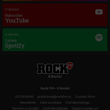
Magic Jazz
IT ROCKS!
DINAH WASHINGTON
–
YOU DON'T KNOW WHAT LOVE IS
Subscribe
YouTube
IT ROCKS!
Listen
Spotify
Rock FM
– It Rocks!
021 318 8000
publicitate@rockfm.ro
Contact form
Newsletter
Date societate
Cod deontologic
Termeni și condiții
Confidențialitate
Despre cookie-uri