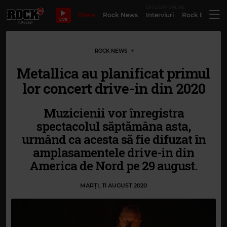
EXCLUSIV ONLINE
Bilete
Rock News
Interviuri
Rock Evergre
LIVE
ROCK NEWS
Metallica au planificat primul
lor concert drive-in din 2020
Muzicienii vor înregistra
spectacolul săptămâna asta,
urmând ca acesta să fie difuzat în
amplasamentele drive-in din
America de Nord pe 29 august.
MARȚI, 11 AUGUST 2020