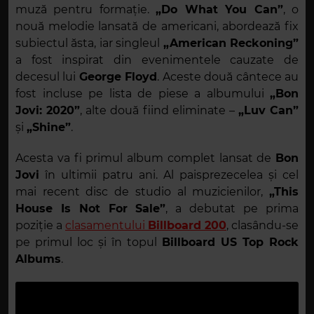
muză pentru formație.
„Do What You Can”
, o
nouă melodie lansată de americani, abordează fix
subiectul ăsta, iar singleul
„American Reckoning”
a fost inspirat din evenimentele cauzate de
decesul lui
George Floyd
. Aceste două cântece au
fost incluse pe lista de piese a albumului
„Bon
Jovi: 2020”
, alte două fiind eliminate –
„Luv Can”
și
„Shine”
.
Acesta va fi primul album complet lansat de
Bon
Jovi
în ultimii patru ani. Al paisprezecelea și cel
mai recent disc de studio al muzicienilor,
„This
House Is Not For
Sale”
, a debutat pe prima
poziție a
clasamentului
Billboard 200
, clasându-se
pe primul loc și în topul
Billboard US Top Rock
Albums
.