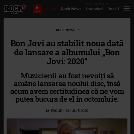
EXCLUSIV ONLINE
Bilete
Rock News
Interviuri
Rock Evergre
LIVE
ROCK NEWS
Bon Jovi au stabilit noua dată
de lansare a albumului „Bon
Jovi: 2020”
Muzicienii au fost nevoiți să
amâne lansarea noului disc, însă
acum avem certitudinea că ne vom
putea bucura de el în octombrie.
MIERCURI, 29 IULIE 2020