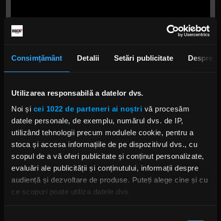
Consimțământ
Detalii
Setări publicitate
Despre
Utilizarea responsabilă a datelor dvs.
Noi și
cei 1022 de parteneri ai noștri
vă procesăm
datele personale, de exemplu, numărul dvs. de IP,
utilizând tehnologii precum modulele cookie, pentru a
stoca și accesa informațiile de pe dispozitivul dvs., cu
scopul de a vă oferi publicitate și conținut personalizate,
Foto:
Captură ecran YouTube
, Bon Jovi
evaluări ale publicității și conținutului, informații despre
audiență și dezvoltare de produse. Puteți alege cine și cu
ce scopuri poate utiliza datele dvs.
BON JOVI
JON BON JOVI
BON JOVI 2020
ALBUM NOU BON JOVI
Dacă ne permiteți, am dori, de asemenea:
Selecția