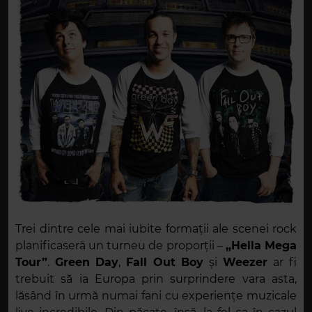
Trei dintre cele mai iubite formații ale scenei rock
planificaseră un turneu de proporții –
„Hella Mega
Tour”
.
Green Day
,
Fall Out Boy
și
Weezer
ar fi
trebuit să ia Europa prin surprindere vara asta,
lăsând în urmă numai fani cu experiențe muzicale