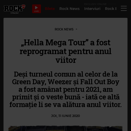
EXCLUSIV ONLINE
Bilete
Rock News
Interviuri
Rock Evergre
LIVE
ROCK NEWS
„Hella Mega Tour” a fost
reprogramat pentru anul
viitor
Deși turneul comun al celor de la
Green Day, Weezer și Fall Out Boy
a fost amânat pentru 2021, am
primit și o veste bună - iată ce altă
formație li se va alătura anul viitor.
JOI, 11 IUNIE 2020