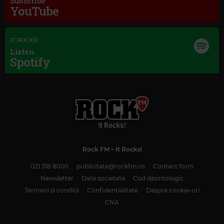
Subscribe
YouTube
IT ROCKS!
Listen
Spotify
Rock FM
– It Rocks!
Magic Classic Music
021 318 8000
publicitate@rockfm.ro
Contact form
JOSEPH HAYDN
–
SYMPHONY NO. 92 IN G MAJOR, HOB. 1:92 "OXFORD
SYMPHONY": I. ADAGIO - ALLEGRO SPIRITOSO
Newsletter
Date societate
Cod deontologic
Termeni și condiții
Confidențialitate
Despre cookie-uri
CNA