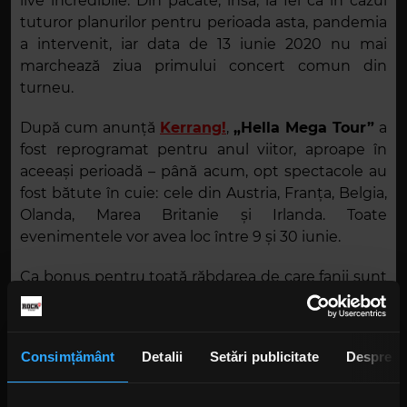
live incredibile. Din păcate, însă, la fel ca în cazul
tuturor planurilor pentru perioada asta, pandemia
a intervenit, iar data de 13 iunie 2020 nu mai
marchează ziua primului concert comun din
turneu.
După cum anunță
Kerrang!
,
„Hella Mega Tour”
a
fost reprogramat pentru anul viitor, aproape în
aceeași perioadă – până acum, opt spectacole au
fost bătute în cuie: cele din Austria, Franța, Belgia,
Olanda, Marea Britanie și Irlanda. Toate
evenimentele vor avea loc între 9 și 30 iunie.
Ca bonus pentru toată răbdarea de care fanii sunt
obligați să dea dovadă, muzicienii au intrat în
contact cu australienii de la
Amyl and the
Sniffers
, care vor urca pe scenă în cadrul fiecărui
Consimțământ
Detalii
Setări publicitate
Despre
concert.
Foto: Instagram,
Hella Mega Tour