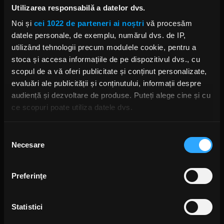
Utilizarea responsabilă a datelor dvs.
FALL OUT BOY
WEEZER
GREEN DAY
AMYL AND THE SNIFFERS
Noi și
cei 1022 de parteneri ai noștri
vă procesăm
datele personale, de exemplu, numărul dvs. de IP,
utilizând tehnologii precum modulele cookie, pentru a
stoca și accesa informațiile de pe dispozitivul dvs., cu
scopul de a vă oferi publicitate și conținut personalizate,
evaluări ale publicității și conținutului, informații despre
Rock News
audiență și dezvoltare de produse. Puteți alege cine și cu
MAI MULT
ce scopuri poate utiliza datele dvs.
Dacă ne permiteți, am dori, de asemenea:
Selecția
Green Day a lansat un canal
Necesare
Să colectăm informațiile cu privire la locația dvs.
YouTube cu transmisie non-stop
consimțământului
și imagini nemaivăzute
geografică cu o exactitate de până la câțiva metri
ANCA NIȚĂ
Să vă identificăm dispozitivul scanândul-l în mod
O ZI ÎN URMĂ
Preferinţe
activ după caracteristici specifice (amprentare)
Găsiți mai multe informații despre procesarea datelor
Statistici
Yngwie Malmsteen anunță
dvs. personale și configurați-vă preferințele la
secțiunea
albumul Hell or High Water și
cu detalii
. Vă puteți modifica sau retrage oricând acordul
lansează single-ul „Now or