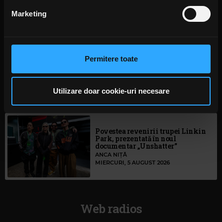
Never”
din Declarația despre modulele cookie.
Marketing
ANCA NIȚĂ
JOI, 6 AUGUST 2026
Folosim cookie-uri pentru a personaliza conținutul și
anunțurile, pentru a oferi funcții de rețele sociale și pentru
a analiza traficul. De asemenea, le oferim partenerilor de
Permitere toate
S-au deschis înscrierile pentru
rețele sociale, de publicitate și de analize informații cu
Festivalul Mamaia 2026
privire la modul în care folosiți site-ul nostru. Aceștia le
MIERCURI, 5 AUGUST 2026
pot combina cu alte informații oferite de dvs. sau culese
Utilizare doar cookie-uri necesare
în urma folosirii serviciilor lor. În cazul în care alegeți să
continuați să utilizați website-ul nostru, sunteți de acord
cu utilizarea modulelor noastre cookie.
Povestea revenirii trupei Linkin
Park, prezentată în noul
documentar „Unshatter”
ANCA NIȚĂ
MIERCURI, 5 AUGUST 2026
Web radios