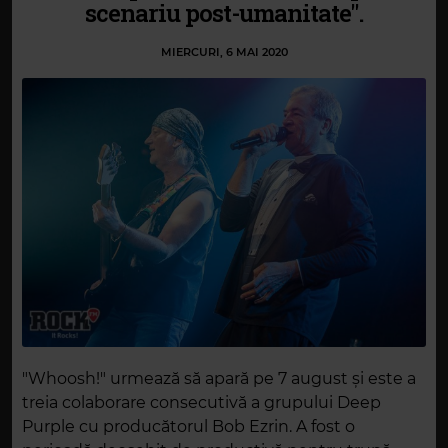
scenariu post-umanitate".
MIERCURI, 6 MAI 2020
"Whoosh!" urmează să apară pe 7 august și este a
treia colaborare consecutivă a grupului Deep
Purple cu producătorul Bob Ezrin. A fost o