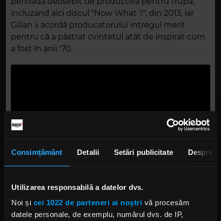
perioadă deosebit de productivă pentru trupă,
incluzand aici discul "Now What ?", din 2013, iar
Gillan ii acordă producatorului intregul merit
pentru că a păstrat cvintetul atât de inspirat cum
a fost în anii '70.
Consimțământ
Detalii
Setări publicitate
Despre
DEEP PURPLE
DEEP PURPLE WHOOSH!
Utilizarea responsabilă a datelor dvs.
Noi și
cei 1022 de parteneri ai noștri
vă procesăm
datele personale, de exemplu, numărul dvs. de IP,