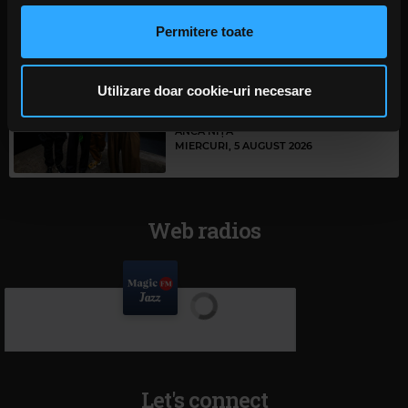
anunțurile, pentru a oferi funcții de rețele sociale și pentru
a analiza traficul. De asemenea, le oferim partenerilor de
Permitere toate
rețele sociale, de publicitate și de analize informații cu
privire la modul în care folosiți site-ul nostru. Aceștia le
Povestea revenirii trupei Linkin
pot combina cu alte informații oferite de dvs. sau culese
Utilizare doar cookie-uri necesare
Park, prezentată în noul
în urma folosirii serviciilor lor. În cazul în care alegeți să
documentar „Unshatter”
ANCA NIȚĂ
continuați să utilizați website-ul nostru, sunteți de acord
MIERCURI, 5 AUGUST 2026
cu utilizarea modulelor noastre cookie.
Web radios
Let's connect