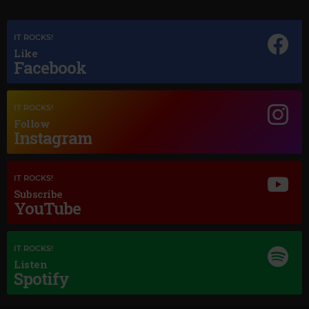
IT ROCKS!
Like
Facebook
IT ROCKS!
Follow
Instagram
Magic Jazz
LOUIS ARMSTRONG
–
A KISS TO BUILD A DREAM ON
IT ROCKS!
Subscribe
YouTube
IT ROCKS!
Listen
Spotify