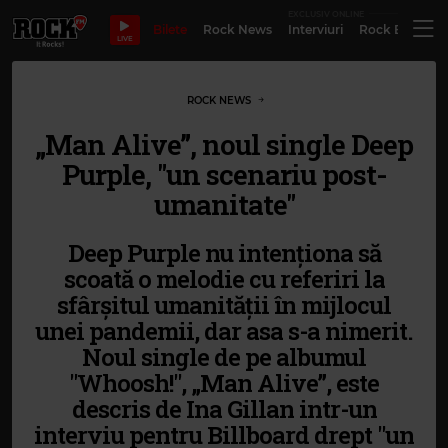
EXCLUSIV ONLINE
Bilete
Rock News
Interviuri
Rock Evergre
LIVE
ROCK NEWS
„Man Alive”, noul single Deep
Purple, "un scenariu post-
umanitate"
Deep Purple nu intenționa să
scoată o melodie cu referiri la
sfârșitul umanității în mijlocul
unei pandemii, dar asa s-a nimerit.
Noul single de pe albumul
"Whoosh!", „Man Alive”, este
descris de Ina Gillan intr-un
interviu pentru Billboard drept "un