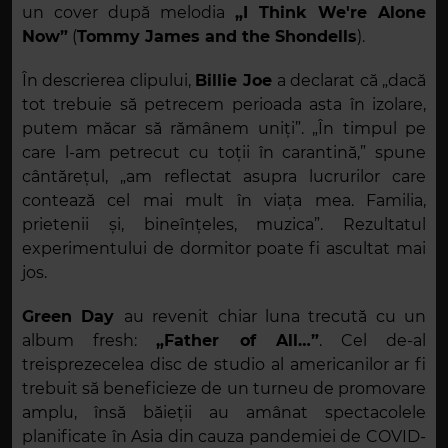
un cover după melodia
„I Think We're Alone
Now”
(
Tommy James and the Shondells
).
În descrierea clipului,
Billie Joe
a declarat că „dacă
tot trebuie să petrecem perioada asta în izolare,
putem măcar să rămânem uniți”. „În timpul pe
care l-am petrecut cu toții în carantină,” spune
cântărețul, „am reflectat asupra lucrurilor care
contează cel mai mult în viața mea. Familia,
prietenii și, bineînțeles, muzica”. Rezultatul
experimentului de dormitor poate fi ascultat mai
jos.
Green Day
au revenit chiar luna trecută cu un
album fresh:
„Father of All…”
. Cel de-al
treisprezecelea disc de studio al americanilor ar fi
trebuit să beneficieze de un turneu de promovare
amplu, însă băieții au amânat spectacolele
planificate în Asia din cauza pandemiei de COVID-