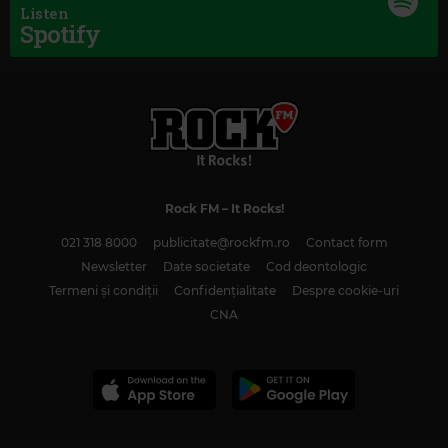
Listen
Spotify
Rock FM
– It Rocks!
Magic Classic Music
021 318 8000
publicitate@rockfm.ro
Contact form
EDVARD GRIEG
–
HOLBERG SUITE, OP. 40: I. PRÄLUDIUM (ALLEGRO
VIVACE)
Newsletter
Date societate
Cod deontologic
Termeni și condiții
Confidențialitate
Despre cookie-uri
CNA