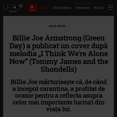
EXCLUSIV ONLINE
Bilete
Rock News
Interviuri
Rock Evergre
LIVE
ROCK NEWS
Billie Joe Armstrong (Green
Day) a publicat un cover după
melodia „I Think We're Alone
Now” (Tommy James and the
Shondells)
Billie Joe mărturisește că, de când
a început carantina, a profitat de
ocazie pentru a reflecta asupra
celor mai importante lucruri din
viața lui.