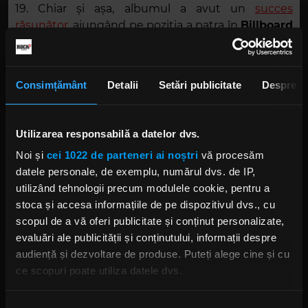
19. Chiar și așa, albumul a avut un
succes
răsunător
, ajungând pe poziția a patra în
Billboard
200
și pe locul al șaselea în clasamentul
Rolling
Stone Top 200
.
Consimțământ
Detalii
Setări publicitate
Despre
Utilizarea responsabilă a datelor dvs.
Noi și
cei 1022 de parteneri ai noștri
vă procesăm
datele personale, de exemplu, numărul dvs. de IP,
utilizând tehnologii precum modulele cookie, pentru a
stoca și accesa informațiile de pe dispozitivul dvs., cu
Foto:
Captură ecran
scopul de a vă oferi publicitate și conținut personalizate,
evaluări ale publicității și conținutului, informații despre
BILLIE JOE ARMSTRONG
GREEN DAY
audiență și dezvoltare de produse. Puteți alege cine și cu
GREEN DAY FATHER OF ALL MOTHERFUCKERS
FATHER OF ALL...
ce scopuri poate utiliza datele dvs.
FATHER OF ALL MOTHERFUCKERS
Dacă ne permiteți, am dori, de asemenea: