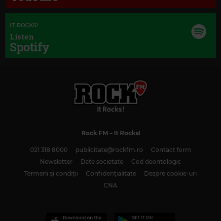
IT ROCKS!
Listen
Spotify
Rock FM
– It Rocks!
021 318 8000
publicitate@rockfm.ro
Contact form
Newsletter
Date societate
Cod deontologic
Magic Classic Music
Termeni și condiții
Confidențialitate
Despre cookie-uri
EDVARD GRIEG
–
PEER GYNT SUITE NO. 1, OP. 46: I. MORNING MOOD
CNA