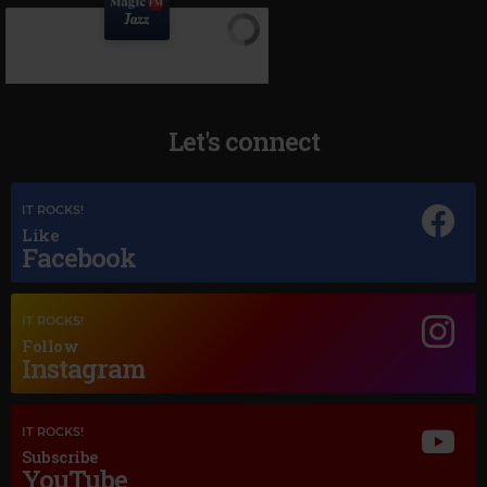
Let's connect
IT ROCKS!
Like
Facebook
Magic Jazz
IT ROCKS!
NINA SIMONE
–
I PUT A SPELL ON YOU
Follow
Instagram
IT ROCKS!
Subscribe
YouTube