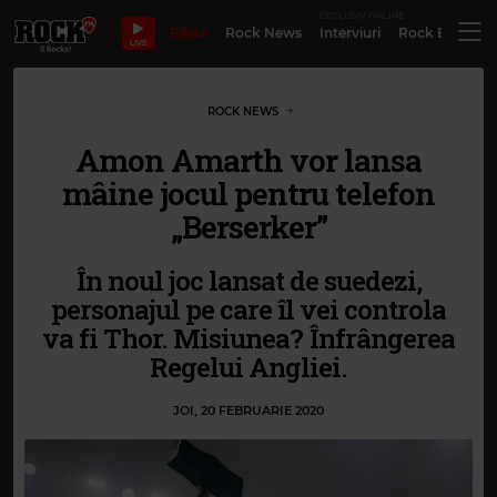
EXCLUSIV ONLINE
Bilete
Rock News
Interviuri
Rock Evergre
LIVE
ROCK NEWS
Amon Amarth vor lansa
mâine jocul pentru telefon
„Berserker”
În noul joc lansat de suedezi,
personajul pe care îl vei controla
va fi Thor. Misiunea? Înfrângerea
Regelui Angliei.
JOI, 20 FEBRUARIE 2020