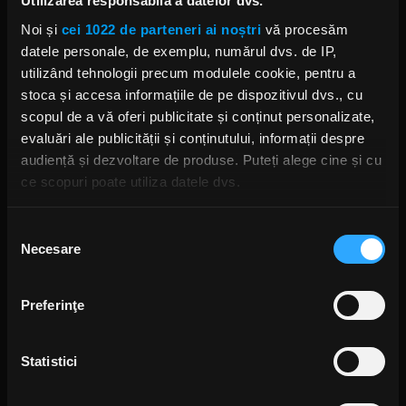
Utilizarea responsabilă a datelor dvs.
AMON AMARTH
BERSERKER
Noi și
cei 1022 de parteneri ai noștri
vă procesăm
datele personale, de exemplu, numărul dvs. de IP,
utilizând tehnologii precum modulele cookie, pentru a
stoca și accesa informațiile de pe dispozitivul dvs., cu
scopul de a vă oferi publicitate și conținut personalizate,
Rock News
evaluări ale publicității și conținutului, informații despre
audiență și dezvoltare de produse. Puteți alege cine și cu
MAI MULT
ce scopuri poate utiliza datele dvs.
Yngwie Malmsteen anunță
Dacă ne permiteți, am dori, de asemenea:
albumul Hell or High Water și
Selecția
lansează single-ul „Now or
Necesare
Să colectăm informațiile cu privire la locația dvs.
consimțământului
Never”
geografică cu o exactitate de până la câțiva metri
ANCA NIȚĂ
20 DE ORE ÎN URMĂ
Să vă identificăm dispozitivul scanândul-l în mod
Preferinţe
activ după caracteristici specifice (amprentare)
Găsiți mai multe informații despre procesarea datelor
Statistici
dvs. personale și configurați-vă preferințele la
secțiunea
S-au deschis înscrierile pentru
Festivalul Mamaia 2026
cu detalii
. Vă puteți modifica sau retrage oricând acordul
2 ZILE ÎN URMĂ
din Declarația despre modulele cookie.