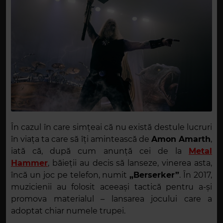
În cazul în care simțeai că nu există destule lucruri
în viața ta care să îți amintească de
Amon Amarth
,
iată că, după cum anunță cei de la
Metal
Hammer
, băieții au decis să lanseze, vinerea asta,
încă un joc pe telefon, numit
„Berserker”
. În 2017,
muzicienii au folosit aceeași tactică pentru a-și
promova materialul – lansarea jocului care a
adoptat chiar numele trupei.