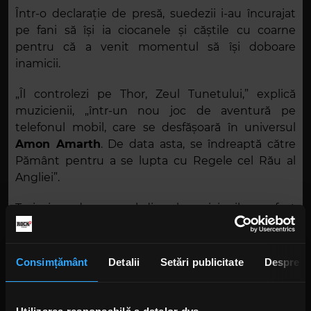
Într-o declarație de presă, suedezii i-au încurajat
pe fani să își ia ciocanele și căștile cu coarne
pentru că a venit momentul să își doboare
inamicii.
„Îl controlezi pe Thor, Zeul Tunetului,” explică
muzicienii, „într-un nou joc de aventură pe
telefonul mobil, care se desfășoară în universul
Amon Amarth
. De data asta, se îndreaptă către
Pământ pentru a se lupta cu Regele cel Rău al
Angliei”.
Trei piese de pe noul disc al muzicienilor au fost
incluse pe coloana sonoră a jocului.
„Berserker”
a
apărut pe piață în luna mai a anului trecut, prin
intermediul casei de discuri
Metal Blade
.
Consimțământ
Detalii
Setări publicitate
Despre
Foto: Instagram,
Amon Amarth
,
@volca.media